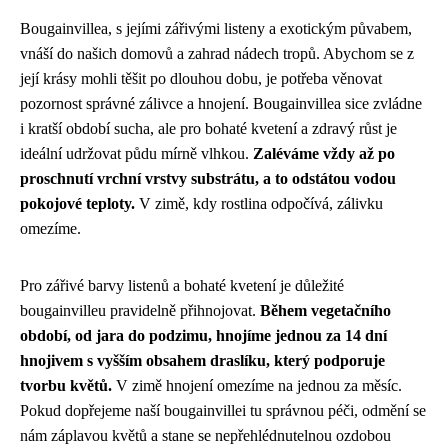
Bougainvillea, s jejími zářivými listeny a exotickým půvabem,
vnáší do našich domovů a zahrad nádech tropů. Abychom se z
její krásy mohli těšit po dlouhou dobu, je potřeba věnovat
pozornost správné zálivce a hnojení. Bougainvillea sice zvládne
i kratší období sucha, ale pro bohaté kvetení a zdravý růst je
ideální udržovat půdu mírně vlhkou.
Zaléváme vždy až po
proschnutí vrchní vrstvy substrátu, a to odstátou vodou
pokojové teploty.
V zimě, kdy rostlina odpočívá, zálivku
omezíme.
Pro zářivé barvy listenů a bohaté kvetení je důležité
bougainvilleu pravidelně přihnojovat.
Během vegetačního
období, od jara do podzimu, hnojíme jednou za 14 dní
hnojivem s vyšším obsahem draslíku, který podporuje
tvorbu květů.
V zimě hnojení omezíme na jednou za měsíc.
Pokud dopřejeme naší bougainvillei tu správnou péči, odmění se
nám záplavou květů a stane se nepřehlédnutelnou ozdobou