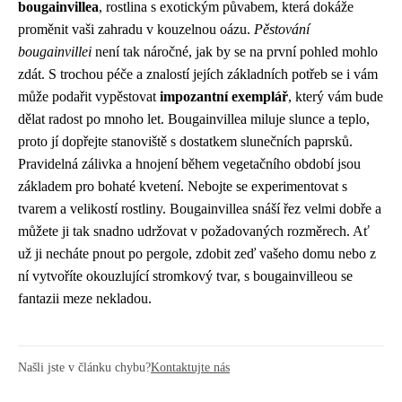
bougainvillea
, rostlina s exotickým půvabem, která dokáže
proměnit vaši zahradu v kouzelnou oázu.
Pěstování
bougainvillei
není tak náročné, jak by se na první pohled mohlo
zdát. S trochou péče a znalostí jejích základních potřeb se i vám
může podařit vypěstovat
impozantní exemplář
, který vám bude
dělat radost po mnoho let. Bougainvillea miluje slunce a teplo,
proto jí dopřejte stanoviště s dostatkem slunečních paprsků.
Pravidelná zálivka a hnojení během vegetačního období jsou
základem pro bohaté kvetení. Nebojte se experimentovat s
tvarem a velikostí rostliny. Bougainvillea snáší řez velmi dobře a
můžete ji tak snadno udržovat v požadovaných rozměrech. Ať
už ji necháte pnout po pergole, zdobit zeď vašeho domu nebo z
ní vytvoříte okouzlující stromkový tvar, s bougainvilleou se
fantazii meze nekladou.
Našli jste v článku chybu?
Kontaktujte nás