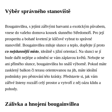
Výběr správného stanoviště
Bougainvillea, s jejími zářivými barvami a exotickým půvabem,
vnese do vašeho domova kousek slunného Středomoří. Pro její
prosperitu a bohaté kvetení je klíčové vybrat to správné
stanoviště. Bougainvillea miluje slunce a teplo, dopřejte jí proto
co nejslunnější místo
, ideálně s jižní orientací. Na slunci se jí
bude dařit nejlépe a odmění se vám záplavou květů. Nebojte se
ani přímého slunce, bougainvillea ho snáší výborně. Pokud máte
zasklený balkon či terasu orientovanou na jih, máte ideální
podmínky pro pěstování této krásky. Představte si, jak vám
zářivé listeny rozzáří celý prostor a vytvoří z něj oázu klidu a
pohody.
Zálivka a hnojení bougainvillea