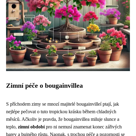
Zimní péče o bougainvillea
S příchodem zimy se mnozí majitelé bougainvilleí ptají, jak
nejlépe pečovat o tuto tropickou krásku během chladných
měsíců. Ačkoliv je pravda, že bougainvillea miluje slunce a
teplo,
zimní období
pro ni nemusí znamenat konec zářivých
barev a bujného růstu. Naopak, s trochou péče a pozornosti se