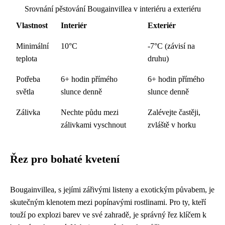
Srovnání pěstování Bougainvillea v interiéru a exteriéru
Vlastnost
Interiér
Exteriér
Minimální
10°C
-7°C (závisí na
teplota
druhu)
Potřeba
6+ hodin přímého
6+ hodin přímého
světla
slunce denně
slunce denně
Zálivka
Nechte půdu mezi
Zalévejte častěji,
zálivkami vyschnout
zvláště v horku
Řez pro bohaté kvetení
Bougainvillea, s jejími zářivými listeny a exotickým půvabem, je
skutečným klenotem mezi popínavými rostlinami. Pro ty, kteří
touží po explozi barev ve své zahradě, je správný řez klíčem k