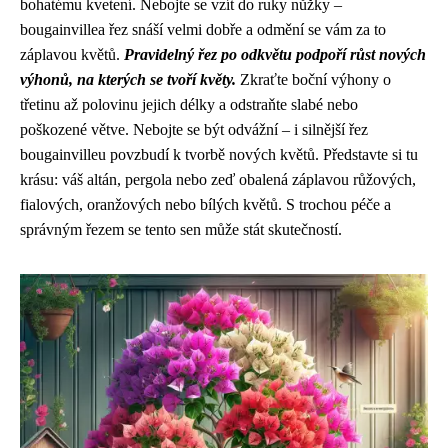
bohatému kvetení. Nebojte se vzít do ruky nůžky –
bougainvillea řez snáší velmi dobře a odmění se vám za to
záplavou květů.
Pravidelný řez po odkvětu podpoří růst nových
výhonů, na kterých se tvoří květy.
Zkraťte boční výhony o
třetinu až polovinu jejich délky a odstraňte slabé nebo
poškozené větve. Nebojte se být odvážní – i silnější řez
bougainvilleu povzbudí k tvorbě nových květů. Představte si tu
krásu: váš altán, pergola nebo zeď obalená záplavou růžových,
fialových, oranžových nebo bílých květů. S trochou péče a
správným řezem se tento sen může stát skutečností.