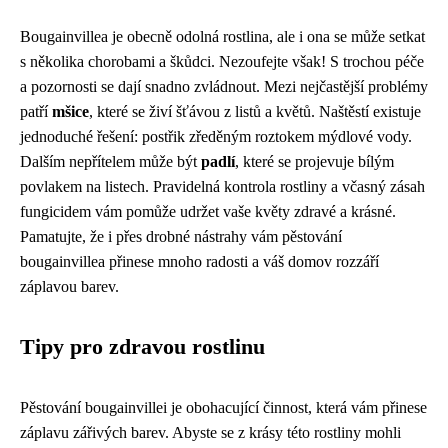
Bougainvillea je obecně odolná rostlina, ale i ona se může setkat
s několika chorobami a škůdci. Nezoufejte však! S trochou péče
a pozornosti se dají snadno zvládnout. Mezi nejčastější problémy
patří
mšice
, které se živí šťávou z listů a květů. Naštěstí existuje
jednoduché řešení: postřik zředěným roztokem mýdlové vody.
Dalším nepřítelem může být
padlí
, které se projevuje bílým
povlakem na listech. Pravidelná kontrola rostliny a včasný zásah
fungicidem vám pomůže udržet vaše květy zdravé a krásné.
Pamatujte, že i přes drobné nástrahy vám pěstování
bougainvillea přinese mnoho radosti a váš domov rozzáří
záplavou barev.
Tipy pro zdravou rostlinu
Pěstování bougainvillei je obohacující činnost, která vám přinese
záplavu zářivých barev. Abyste se z krásy této rostliny mohli