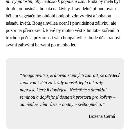
mírný polostín, aby nedošlo k popálení listů.
Půda by měla být
dobře propustná a bohatá na živiny. Pravidelné přihnojování
během vegetačního období podpoří zdravý růst a bohatou
násadu květů. Bougainvillea ocení i pravidelnou zálivku, ale
pozor na přemokření, které by mohlo vést k hnilobě kořenů. S
trochou péče a pozornosti vám bougainvillea bude dělat radost
svými zářivými barvami po mnoho let.
Bougainvillea, královna slunných zahrad, se odvděčí
záplavou květů za každý doušek tepla a každý
paprsek, který jí dopřejete. Nešetřete s drenážní
zeminou a dopřejte jí dostatek prostoru pro kořeny –
odmění se vám růstem hodným svého jména.
Božena Černá