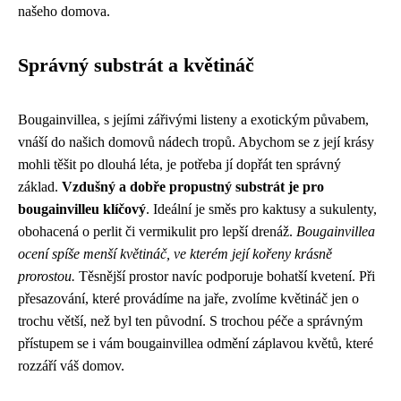
našeho domova.
Správný substrát a květináč
Bougainvillea, s jejími zářivými listeny a exotickým půvabem,
vnáší do našich domovů nádech tropů. Abychom se z její krásy
mohli těšit po dlouhá léta, je potřeba jí dopřát ten správný
základ.
Vzdušný a dobře propustný substrát je pro
bougainvilleu klíčový
. Ideální je směs pro kaktusy a sukulenty,
obohacená o perlit či vermikulit pro lepší drenáž.
Bougainvillea
ocení spíše menší květináč, ve kterém její kořeny krásně
prorostou.
Těsnější prostor navíc podporuje bohatší kvetení. Při
přesazování, které provádíme na jaře, zvolíme květináč jen o
trochu větší, než byl ten původní. S trochou péče a správným
přístupem se i vám bougainvillea odmění záplavou květů, které
rozzáří váš domov.