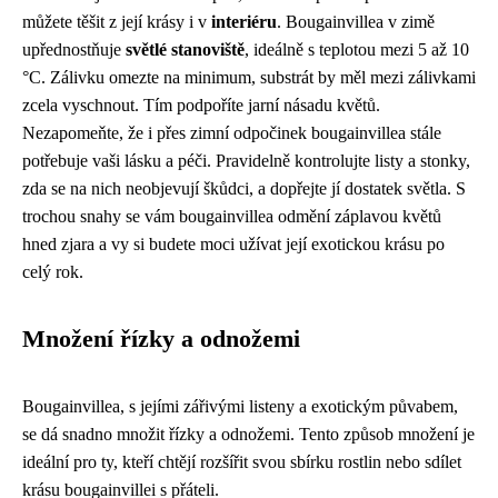
můžete těšit z její krásy i v
interiéru
. Bougainvillea v zimě
upřednostňuje
světlé stanoviště
, ideálně s teplotou mezi 5 až 10
°C. Zálivku omezte na minimum, substrát by měl mezi zálivkami
zcela vyschnout. Tím podpoříte jarní násadu květů.
Nezapomeňte, že i přes zimní odpočinek bougainvillea stále
potřebuje vaši lásku a péči. Pravidelně kontrolujte listy a stonky,
zda se na nich neobjevují škůdci, a dopřejte jí dostatek světla. S
trochou snahy se vám bougainvillea odmění záplavou květů
hned zjara a vy si budete moci užívat její exotickou krásu po
celý rok.
Množení řízky a odnožemi
Bougainvillea, s jejími zářivými listeny a exotickým půvabem,
se dá snadno množit řízky a odnožemi. Tento způsob množení je
ideální pro ty, kteří chtějí rozšířit svou sbírku rostlin nebo sdílet
krásu bougainvillei s přáteli.