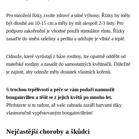
Pro množení řízky zvolte zdravé a silné výhony. Řízky by měly
být dlouhé asi 10-15 cm a měly by mít alespoň 2-3 listy. Pro
podporu zakořenění je vhodné použít stimulátor růstu. Řízky
zasaďte do směsi rašeliny a perlitu a udržujte je vlhké a teplé.
Odnože, které vyrůstají z báze rostliny, lze opatrně oddělit od
mateřské rostliny a zasadit do samostatných květináčů. Důležité
je zajistit, aby odnože měly dostatek vlastních kořenů.
S trochou trpělivosti a péče se vám podaří namnožit
bougainvilleu a těšit se z jejích květů po mnoho let.
Představte si tu radost, až vaše zahrada zazáří barvami díky
vlastnoručně vypěstovaným bougainvilleím!
Nejčastější choroby a škůdci