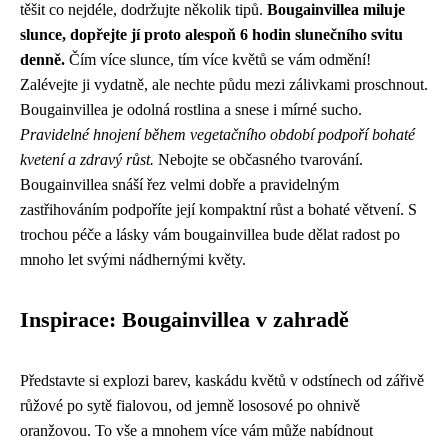
těšit co nejdéle, dodržujte několik tipů.
Bougainvillea miluje
slunce, dopřejte jí proto alespoň 6 hodin slunečního svitu
denně.
Čím více slunce, tím více květů se vám odmění!
Zalévejte ji vydatně, ale nechte půdu mezi zálivkami proschnout.
Bougainvillea je odolná rostlina a snese i mírné sucho.
Pravidelné hnojení během vegetačního období podpoří bohaté
kvetení a zdravý růst.
Nebojte se občasného tvarování.
Bougainvillea snáší řez velmi dobře a pravidelným
zastřihováním podpoříte její kompaktní růst a bohaté větvení. S
trochou péče a lásky vám bougainvillea bude dělat radost po
mnoho let svými nádhernými květy.
Inspirace: Bougainvillea v zahradě
Představte si explozi barev, kaskádu květů v odstínech od zářivě
růžové po sytě fialovou, od jemně lososové po ohnivě
oranžovou. To vše a mnohem více vám může nabídnout