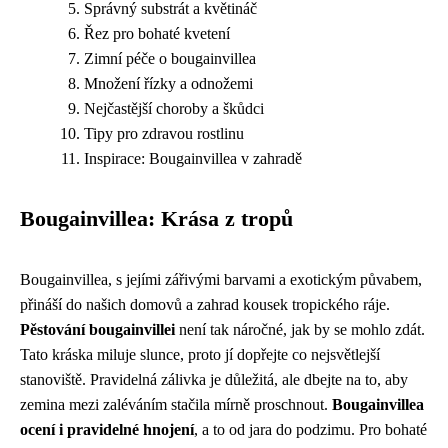
Správný substrát a květináč
Řez pro bohaté kvetení
Zimní péče o bougainvillea
Množení řízky a odnožemi
Nejčastější choroby a škůdci
Tipy pro zdravou rostlinu
Inspirace: Bougainvillea v zahradě
Bougainvillea: Krása z tropů
Bougainvillea, s jejími zářivými barvami a exotickým půvabem,
přináší do našich domovů a zahrad kousek tropického ráje.
Pěstování bougainvillei
není tak náročné, jak by se mohlo zdát.
Tato kráska miluje slunce, proto jí dopřejte co nejsvětlejší
stanoviště. Pravidelná zálivka je důležitá, ale dbejte na to, aby
zemina mezi zaléváním stačila mírně proschnout.
Bougainvillea
ocení i pravidelné hnojení
, a to od jara do podzimu. Pro bohaté