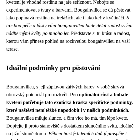
kvetení je vhodné rostlinu na jaře seříznout. Nebojte se
experimentovat s tvary a barvami. Bougainvillea se dá pěstovat
jako popínavá rostlina na trelážích, ale i jako keř v květináči.
S
trochou péče a lásky vám bougainvillea bude dělat radost svými
nádhernými květy po mnoho let.
Představte si tu krásu a radost,
kterou vám přinese pohled na rozkvetlou bougainvilleu na vaší
terase.
Ideální podmínky pro pěstování
Bougainvillea, s její záplavou zářivých barev, v sobě skrývá
obrovský potenciál pro rozkvět.
Pro optimální růst a bohaté
kvetení potřebuje tato exotická kráska specifické podmínky,
které naštěstí není těžké napodobit i v našich podmínkách.
Bougainvillea miluje slunce, a čím více ho má, tím lépe kvete.
Dopřejte jí proto stanoviště s dostatkem slunečního svitu, ideálně
na jižní straně domu.
Během horkých letních dnů jí prospěje i