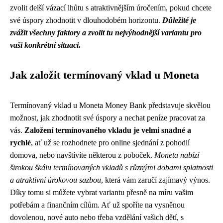
zvolit delší vázací lhůtu s atraktivnějším úročením, pokud chcete
své úspory zhodnotit v dlouhodobém horizontu.
Důležité je
zvážit všechny faktory a zvolit tu nejvýhodnější variantu pro
vaši konkrétní situaci.
Jak založit termínovaný vklad u Moneta
Termínovaný vklad u Moneta Money Bank představuje skvělou
možnost, jak zhodnotit své úspory a nechat peníze pracovat za
vás.
Založení termínovaného vkladu je velmi snadné a
rychlé
, ať už se rozhodnete pro online sjednání z pohodlí
domova, nebo navštívíte některou z poboček.
Moneta nabízí
širokou škálu termínovaných vkladů s různými dobami splatnosti
a atraktivní úrokovou sazbou
, která vám zaručí zajímavý výnos.
Díky tomu si můžete vybrat variantu přesně na míru vašim
potřebám a finančním cílům. Ať už spoříte na vysněnou
dovolenou, nové auto nebo třeba vzdělání vašich dětí, s