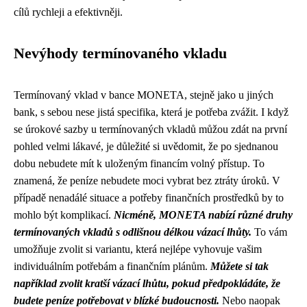
cílů rychleji a efektivněji.
Nevýhody termínovaného vkladu
Termínovaný vklad v bance MONETA, stejně jako u jiných
bank, s sebou nese jistá specifika, která je potřeba zvážit. I když
se úrokové sazby u termínovaných vkladů můžou zdát na první
pohled velmi lákavé, je důležité si uvědomit, že po sjednanou
dobu nebudete mít k uloženým financím volný přístup. To
znamená, že peníze nebudete moci vybrat bez ztráty úroků. V
případě nenadálé situace a potřeby finančních prostředků by to
mohlo být komplikací.
Nicméně, MONETA nabízí různé druhy
termínovaných vkladů s odlišnou délkou vázací lhůty.
To vám
umožňuje zvolit si variantu, která nejlépe vyhovuje vašim
individuálním potřebám a finančním plánům.
Můžete si tak
například zvolit kratší vázací lhůtu, pokud předpokládáte, že
budete peníze potřebovat v blízké budoucnosti.
Nebo naopak