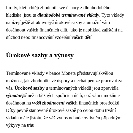
Pro ty, kteří chtějí zhodnotit své úspory z dlouhodobého
hlediska, jsou tu
dlouhodobé termínované vklady
. Tyto vklady
nabízejí ještě atraktivnější úrokové sazby a umožní vám
dosáhnout vašich finančních cílů, jako je například zajištění na
důchod nebo financování vzdělání vašich dětí.
Úrokové sazby a výnosy
Termínované vklady v bance Moneta představují skvělou
možnost, jak zhodnotit své úspory a nechat peníze pracovat za
vás.
Úrokové sazby
u termínovaných vkladů jsou zpravidla
výhodnější
než u běžných spořicích účtů, což vám umožňuje
dosáhnout na
vyšší zhodnocení
vašich finančních prostředků.
Díky pevně stanovené úrokové sazbě po celou dobu trvání
vkladu máte jistotu, že váš výnos nebude ovlivněn případnými
výkyvy na trhu.