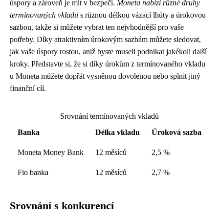
úspory a zároveň je mít v bezpečí.
Moneta nabízí různé druhy
termínovaných vkladů
s různou délkou vázací lhůty a úrokovou
sazbou, takže si můžete vybrat ten nejvhodnější pro vaše
potřeby. Díky atraktivním úrokovým sazbám můžete sledovat,
jak vaše úspory rostou, aniž byste museli podnikat jakékoli další
kroky. Představte si, že si díky úrokům z termínovaného vkladu
u Moneta můžete dopřát vysněnou dovolenou nebo splnit jiný
finanční cíl.
Srovnání termínovaných vkladů
Banka
Délka vkladu
Úroková sazba
Moneta Money Bank
12 měsíců
2,5 %
Fio banka
12 měsíců
2,7 %
Srovnání s konkurencí