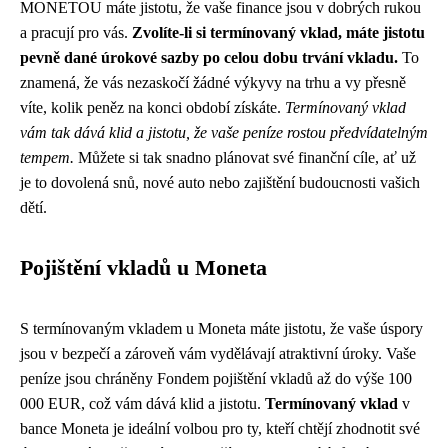
MONETOU máte jistotu, že vaše finance jsou v dobrých rukou
a pracují pro vás.
Zvolíte-li si termínovaný vklad, máte jistotu
pevně dané úrokové sazby po celou dobu trvání vkladu.
To
znamená, že vás nezaskočí žádné výkyvy na trhu a vy přesně
víte, kolik peněz na konci období získáte.
Termínovaný vklad
vám tak dává klid a jistotu, že vaše peníze rostou předvídatelným
tempem.
Můžete si tak snadno plánovat své finanční cíle, ať už
je to dovolená snů, nové auto nebo zajištění budoucnosti vašich
dětí.
Pojištění vkladů u Moneta
S termínovaným vkladem u Moneta máte jistotu, že vaše úspory
jsou v bezpečí a zároveň vám vydělávají atraktivní úroky. Vaše
peníze jsou chráněny Fondem pojištění vkladů až do výše 100
000 EUR, což vám dává klid a jistotu.
Termínovaný vklad
v
bance Moneta je ideální volbou pro ty, kteří chtějí zhodnotit své