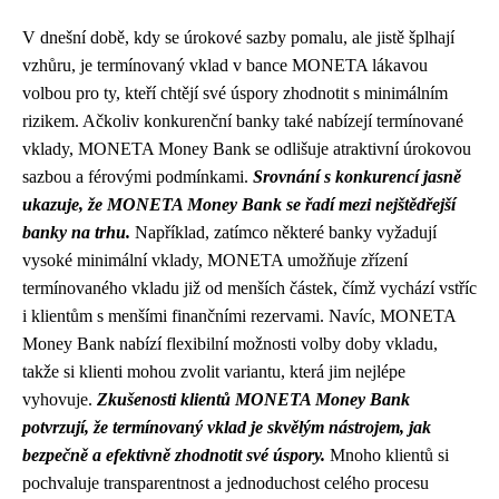
V dnešní době, kdy se úrokové sazby pomalu, ale jistě šplhají
vzhůru, je termínovaný vklad v bance MONETA lákavou
volbou pro ty, kteří chtějí své úspory zhodnotit s minimálním
rizikem. Ačkoliv konkurenční banky také nabízejí termínované
vklady, MONETA Money Bank se odlišuje atraktivní úrokovou
sazbou a férovými podmínkami.
Srovnání s konkurencí jasně
ukazuje, že MONETA Money Bank se řadí mezi nejštědřejší
banky na trhu.
Například, zatímco některé banky vyžadují
vysoké minimální vklady, MONETA umožňuje zřízení
termínovaného vkladu již od menších částek, čímž vychází vstříc
i klientům s menšími finančními rezervami. Navíc, MONETA
Money Bank nabízí flexibilní možnosti volby doby vkladu,
takže si klienti mohou zvolit variantu, která jim nejlépe
vyhovuje.
Zkušenosti klientů MONETA Money Bank
potvrzují, že termínovaný vklad je skvělým nástrojem, jak
bezpečně a efektivně zhodnotit své úspory.
Mnoho klientů si
pochvaluje transparentnost a jednoduchost celého procesu