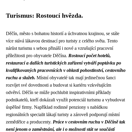
Turismus: Rostoucí hvězda.
Děčín, město s bohatou historií a úchvatnou krajinou, se stále
více stává lákavou destinací pro turisty z celého světa. Tento
nárůst turismu s sebou přináší i nové a vzrušující pracovní
příležitosti pro obyvatele Děčína.
Rostoucí počet hotelů,
restaurací a dalších turistických zařízení vytváří poptávku po
kvalifikovaných pracovnících v oblasti pohostinství, cestovního
ruchu a služeb.
Místní obyvatelé tak mají jedinečnou šanci
rozvíjet své dovednosti a budovat si kariéru vzkvétajícím
odvětví. Děčín se může pochlubit inspirativními příklady
podnikatelů, kteří dokázali využít potenciál turismu a vybudovat
úspěšné firmy. Například rodinné penziony s nabídkou
regionálních specialit lákají turisty a zároveň podporují místní
zemědělce a producenty.
Práce v cestovním ruchu v Děčíně tak
není jenom o zaměstnání, ale i o možnosti stát se součástí