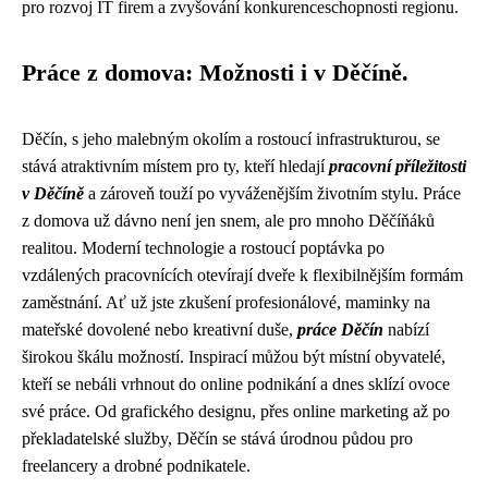
pro rozvoj IT firem a zvyšování konkurenceschopnosti regionu.
Práce z domova: Možnosti i v Děčíně.
Děčín, s jeho malebným okolím a rostoucí infrastrukturou, se
stává atraktivním místem pro ty, kteří hledají
pracovní příležitosti
v Děčíně
a zároveň touží po vyváženějším životním stylu. Práce
z domova už dávno není jen snem, ale pro mnoho Děčíňáků
realitou. Moderní technologie a rostoucí poptávka po
vzdálených pracovnících otevírají dveře k flexibilnějším formám
zaměstnání. Ať už jste zkušení profesionálové, maminky na
mateřské dovolené nebo kreativní duše,
práce Děčín
nabízí
širokou škálu možností. Inspirací můžou být místní obyvatelé,
kteří se nebáli vrhnout do online podnikání a dnes sklízí ovoce
své práce. Od grafického designu, přes online marketing až po
překladatelské služby, Děčín se stává úrodnou půdou pro
freelancery a drobné podnikatele.