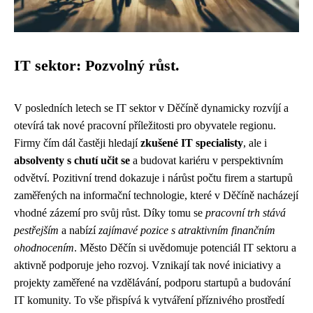
IT sektor: Pozvolný růst.
V posledních letech se IT sektor v Děčíně dynamicky rozvíjí a
otevírá tak nové pracovní příležitosti pro obyvatele regionu.
Firmy čím dál častěji hledají
zkušené IT specialisty
, ale i
absolventy s chutí učit se
a budovat kariéru v perspektivním
odvětví. Pozitivní trend dokazuje i nárůst počtu firem a startupů
zaměřených na informační technologie, které v Děčíně nacházejí
vhodné zázemí pro svůj růst. Díky tomu se
pracovní trh stává
pestřejším
a nabízí
zajímavé pozice s atraktivním finančním
ohodnocením
. Město Děčín si uvědomuje potenciál IT sektoru a
aktivně podporuje jeho rozvoj. Vznikají tak nové iniciativy a
projekty zaměřené na vzdělávání, podporu startupů a budování
IT komunity. To vše přispívá k vytváření příznivého prostředí