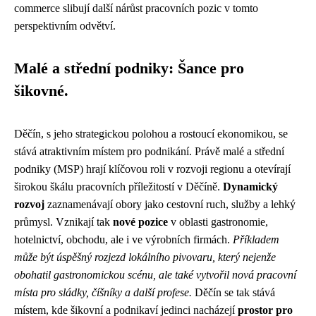
commerce slibují další nárůst pracovních pozic v tomto
perspektivním odvětví.
Malé a střední podniky: Šance pro
šikovné.
Děčín, s jeho strategickou polohou a rostoucí ekonomikou, se
stává atraktivním místem pro podnikání. Právě malé a střední
podniky (MSP) hrají klíčovou roli v rozvoji regionu a otevírají
širokou škálu pracovních příležitostí v Děčíně.
Dynamický
rozvoj
zaznamenávají obory jako cestovní ruch, služby a lehký
průmysl. Vznikají tak
nové pozice
v oblasti gastronomie,
hotelnictví, obchodu, ale i ve výrobních firmách.
Příkladem
může být úspěšný rozjezd lokálního pivovaru, který nejenže
obohatil gastronomickou scénu, ale také vytvořil nová pracovní
místa pro sládky, číšníky a další profese.
Děčín se tak stává
místem, kde šikovní a podnikaví jedinci nacházejí
prostor pro