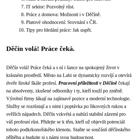
IT sektor: Pozvolný růst.
Práce z domova: Možnosti i v Děčíně.
Platové ohodnocení: Srovnání s ČR.
Tipy pro hledání práce: Jak uspět.
Děčín volá! Práce čeká.
Děčín volá! Práce čeká a s ní i šance na spokojený život v
krásném prostředí. Město na Labi se dynamicky rozvíjí a otevírá
dveře široké škále profesí.
Pracovní příležitosti v Děčíně
čekají
na absolventy, zkušené odborníky i ty, kteří touží po změně.
Výrobní firmy lákají na zajímavé pozice a moderní technologie.
Služby se rozrůstají a s nimi i poptávka po šikovných rukou a
svěžích nápadech. Děčín vzkvétá a nabízí stabilní zázemí pro
váš profesní růst. Přidejte se k těm, kteří už objevili potenciál
tohoto podkrkonošského klenotu. Staňte se součástí děčínského
příběhu a budujte si s námi svou budoucnost.