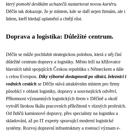
který pomohl desítkám uchazečů nastartovat novou kariéru.
Děčín tak dokazuje, že je místem, kde se daří nejen firmám, ale i
lidem, kteří hledají uplatnění a chtějí růst.
Doprava a logistika: Důležité centrum.
Děčín se může pochlubit strategickou polohou, která z něj činí
důležité centrum dopravy a logistiky. Město leží na křižovatce
hlavních tahů spojujících Českou republiku s Německem a dále
s celou Evropou.
Díky výborné dostupnosti po silnici, železnici i
vodních cestách
se Děčín stává atraktivním místem pro firmy
působící v oblasti logistiky, dopravy a souvisejících odvětví.
Přítomnost významných logistických firem v Děčíně a okolí
vytváří širokou škálu pracovních příležitostí v různých profesích.
Od řidičů kamionové dopravy, přes specialisty na logistiku a
skladování, až po IT experty spravující moderní logistické
systémy. Rozvoj dopravní infrastruktury a rostoucí význam e-