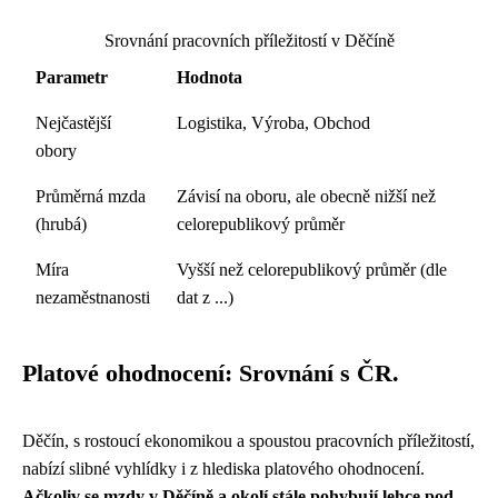
Srovnání pracovních příležitostí v Děčíně
Parametr
Hodnota
Nejčastější
Logistika, Výroba, Obchod
obory
Průměrná mzda
Závisí na oboru, ale obecně nižší než
(hrubá)
celorepublikový průměr
Míra
Vyšší než celorepublikový průměr (dle
nezaměstnanosti
dat z ...)
Platové ohodnocení: Srovnání s ČR.
Děčín, s rostoucí ekonomikou a spoustou pracovních příležitostí,
nabízí slibné vyhlídky i z hlediska platového ohodnocení.
Ačkoliv se mzdy v Děčíně a okolí stále pohybují lehce pod