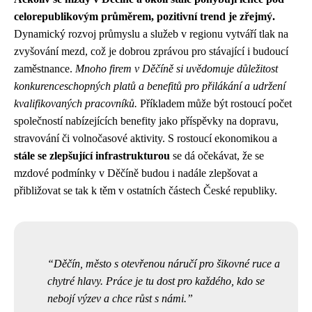
celorepublikovým průměrem, pozitivní trend je zřejmý.
Dynamický rozvoj průmyslu a služeb v regionu vytváří tlak na
zvyšování mezd, což je dobrou zprávou pro stávající i budoucí
zaměstnance.
Mnoho firem v Děčíně si uvědomuje důležitost
konkurenceschopných platů a benefitů pro přilákání a udržení
kvalifikovaných pracovníků.
Příkladem může být rostoucí počet
společností nabízejících benefity jako příspěvky na dopravu,
stravování či volnočasové aktivity. S rostoucí ekonomikou a
stále se zlepšující infrastrukturou
se dá očekávat, že se
mzdové podmínky v Děčíně budou i nadále zlepšovat a
přibližovat se tak k těm v ostatních částech České republiky.
Děčín, město s otevřenou náručí pro šikovné ruce a
chytré hlavy. Práce je tu dost pro každého, kdo se
nebojí výzev a chce růst s námi.