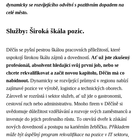
dynamicky se rozvíjejícího odvětví s pozitivním dopadem na
celé město.
Služby: Široká škála pozic.
Děčín se pyšní pestrou škálou pracovních příležitostí, které
uspokojí širokou škálu zájmů a dovedností.
Ať už jste zkušený
profesionál, absolvent hledající svůj první job, nebo se
chcete rekvalifikovat a začít novou kapitolu, Děčín má co
nabídnout.
Dynamicky se rozvíjející průmysl v regionu nabízí
zajímavé pozice ve výrobě, logistice a technických oborech.
Zároveň se rozrůstá i sektor služeb, ať už jde o gastronomii,
cestovní ruch nebo administrativu. Mnoho firem v Děčíně si
uvědomuje důležitost vzdělávání a rozvoje svých zaměstnanců a
investuje do jejich profesního růstu. To otevírá dveře k získání
nových dovedností a postupu na kariérním žebříčku.
Příkladem
může být úspěšný program rekvalifikace na pozice v IT sektoru,