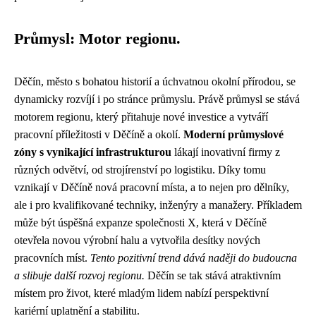
Průmysl: Motor regionu.
Děčín, město s bohatou historií a úchvatnou okolní přírodou, se
dynamicky rozvíjí i po stránce průmyslu. Právě průmysl se stává
motorem regionu, který přitahuje nové investice a vytváří
pracovní příležitosti v Děčíně a okolí.
Moderní průmyslové
zóny s vynikající infrastrukturou
lákají inovativní firmy z
různých odvětví, od strojírenství po logistiku. Díky tomu
vznikají v Děčíně nová pracovní místa, a to nejen pro dělníky,
ale i pro kvalifikované techniky, inženýry a manažery. Příkladem
může být úspěšná expanze společnosti X, která v Děčíně
otevřela novou výrobní halu a vytvořila desítky nových
pracovních míst.
Tento pozitivní trend dává naději do budoucna
a slibuje další rozvoj regionu.
Děčín se tak stává atraktivním
místem pro život, které mladým lidem nabízí perspektivní
kariérní uplatnění a stabilitu.