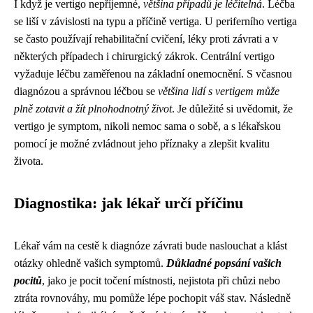
I když je vertigo nepříjemné,
většina případů je léčitelná
. Léčba
se liší v závislosti na typu a příčině vertiga. U periferního vertiga
se často používají rehabilitační cvičení, léky proti závrati a v
některých případech i chirurgický zákrok. Centrální vertigo
vyžaduje léčbu zaměřenou na základní onemocnění. S včasnou
diagnózou a správnou léčbou se
většina lidí s vertigem může
plně zotavit a žít plnohodnotný život
. Je důležité si uvědomit, že
vertigo je symptom, nikoli nemoc sama o sobě, a s lékařskou
pomocí je možné zvládnout jeho příznaky a zlepšit kvalitu
života.
Diagnostika: jak lékař určí příčinu
Lékař vám na cestě k diagnóze závrati bude naslouchat a klást
otázky ohledně vašich symptomů.
Důkladné popsání vašich
pocitů
, jako je pocit točení místnosti, nejistota při chůzi nebo
ztráta rovnováhy, mu pomůže lépe pochopit váš stav. Následně