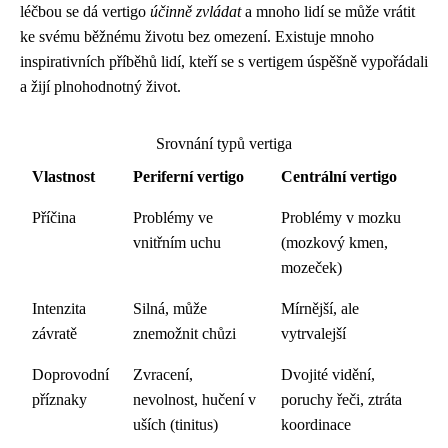
léčbou se dá vertigo
účinně zvládat
a mnoho lidí se může vrátit
ke svému běžnému životu bez omezení. Existuje mnoho
inspirativních příběhů lidí, kteří se s vertigem úspěšně vypořádali
a žijí plnohodnotný život.
Srovnání typů vertiga
Vlastnost
Periferní vertigo
Centrální vertigo
Příčina
Problémy ve
Problémy v mozku
vnitřním uchu
(mozkový kmen,
mozeček)
Intenzita
Silná, může
Mírnější, ale
závratě
znemožnit chůzi
vytrvalejší
Doprovodní
Zvracení,
Dvojité vidění,
příznaky
nevolnost, hučení v
poruchy řeči, ztráta
uších (tinitus)
koordinace