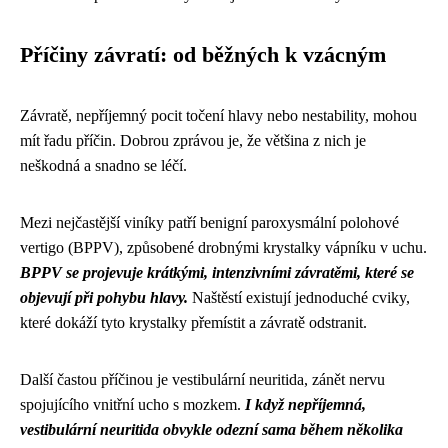
Příčiny závratí: od běžných k vzácným
Závratě, nepříjemný pocit točení hlavy nebo nestability, mohou
mít řadu příčin. Dobrou zprávou je, že většina z nich je
neškodná a snadno se léčí.
Mezi nejčastější viníky patří benigní paroxysmální polohové
vertigo (BPPV), způsobené drobnými krystalky vápníku v uchu.
BPPV se projevuje krátkými, intenzivními závratěmi, které se
objevují při pohybu hlavy.
Naštěstí existují jednoduché cviky,
které dokáží tyto krystalky přemístit a závratě odstranit.
Další častou příčinou je vestibulární neuritida, zánět nervu
spojujícího vnitřní ucho s mozkem.
I když nepříjemná,
vestibulární neuritida obvykle odezní sama během několika