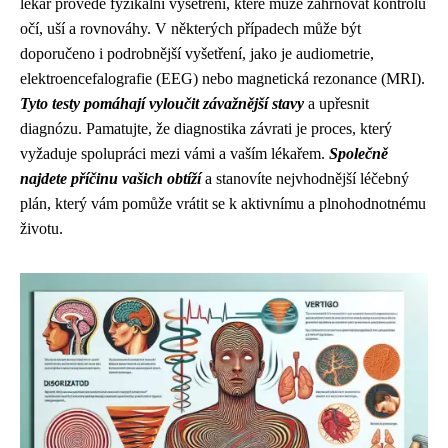
lékař provede fyzikální vyšetření, které může zahrnovat kontrolu
očí, uší a rovnováhy. V některých případech může být
doporučeno i podrobnější vyšetření, jako je audiometrie,
elektroencefalografie (EEG) nebo magnetická rezonance (MRI).
Tyto testy pomáhají vyloučit závažnější stavy
a upřesnit
diagnózu. Pamatujte, že diagnostika závrati je proces, který
vyžaduje spolupráci mezi vámi a vaším lékařem.
Společně
najdete příčinu vašich obtíží
a stanovíte nejvhodnější léčebný
plán, který vám pomůže vrátit se k aktivnímu a plnohodnotnému
životu.