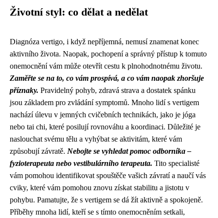
Životní styl: co dělat a nedělat
Diagnóza vertigo, i když nepříjemná, nemusí znamenat konec
aktivního života. Naopak, pochopení a správný přístup k tomuto
onemocnění vám může otevřít cestu k plnohodnotnému životu.
Zaměřte se na to, co vám prospívá, a co vám naopak zhoršuje
příznaky.
Pravidelný pohyb, zdravá strava a dostatek spánku
jsou základem pro zvládání symptomů. Mnoho lidí s vertigem
nachází úlevu v jemných cvičebních technikách, jako je jóga
nebo tai chi, které posilují rovnováhu a koordinaci. Důležité je
naslouchat svému tělu a vyhýbat se aktivitám, které vám
způsobují závratě.
Nebojte se vyhledat pomoc odborníka –
fyzioterapeuta nebo vestibulárního terapeuta.
Tito specialisté
vám pomohou identifikovat spouštěče vašich závratí a naučí vás
cviky, které vám pomohou znovu získat stabilitu a jistotu v
pohybu. Pamatujte, že s vertigem se dá žít aktivně a spokojeně.
Příběhy mnoha lidí, kteří se s tímto onemocněním setkali,