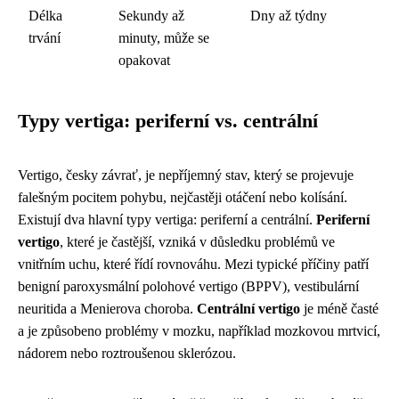
Délka
Sekundy až
Dny až týdny
trvání
minuty, může se
opakovat
Typy vertiga: periferní vs. centrální
Vertigo, česky závrať, je nepříjemný stav, který se projevuje
falešným pocitem pohybu, nejčastěji otáčení nebo kolísání.
Existují dva hlavní typy vertiga: periferní a centrální.
Periferní
vertigo
, které je častější, vzniká v důsledku problémů ve
vnitřním uchu, které řídí rovnováhu. Mezi typické příčiny patří
benigní paroxysmální polohové vertigo (BPPV), vestibulární
neuritida a Menierova choroba.
Centrální vertigo
je méně časté
a je způsobeno problémy v mozku, například mozkovou mrtvicí,
nádorem nebo roztroušenou sklerózou.