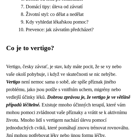
Domácí tipy: úleva od závratí
Životní styl: co dělat a nedělat
Kdy vyhledat lékařskou pomoc?
Prevence: jak závratím předcházet?
Co je to vertigo?
Vertigo, česky závrať, je stav, kdy máte pocit, že se vy nebo
vaše okolí pohybuje, i když ve skutečnosti se nic nehýbe.
Vertigo
není nemoc sama o sobě, ale spíše příznak jiného
problému, jako jsou potíže s vnitřním uchem, migrény nebo
vedlejší účinky léků.
Dobrou zprávou je, že vertigo je ve většině
případů léčitelné.
Existuje mnoho účinných terapií, které vám
mohou pomoci zvládnout vaše příznaky a vrátit se k aktivnímu
životu. Mnoho lidí s vertigem nachází úlevu pomocí
jednoduchých cviků, které pomáhají znovu trénovat rovnováhu.
Jiní mohou potřebovat léky nebo jinou formu léčby.