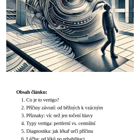
Obsah článku:
Co je to vertigo?
Příčiny závratí: od běžných k vzácným
Příznaky: víc než jen točení hlavy
Typy vertiga: periferní vs. centrální
Diagnostika: jak lékař určí příčinu
Léčba: od léků po rehabilitaci