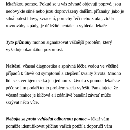
lékařskou pomoc. Pokud se u vás závratě objevují poprvé, jsou
neobvykle silné nebo jsou doprovázeny dalšími příznaky, jako je
silná bolest hlavy, zvracení, poruchy řeči nebo zraku, ztráta
rovnováhy s pády, je důležité neotálet a vyhledat lékaře.
Tyto příznaky
mohou signalizovat vážnější problém, který
vyžaduje okamžitou pozornost.
Naštěstí, včasná diagnostika a správná léčba vedou ve většině
případů k úlevě od symptomů a zlepšení kvality života. Mnoho
lidí se s vertigem setká jen jednou za život a s pomocí lékařské
péče se jim podaří tento problém zcela vyřešit. Pamatujete, že
včasná reakce je klíčová a i zdánlivě banální závrať může
skrývat něco více.
Nebojte se proto vyhledat odbornou pomoc
– lékař vám
pomůže identifikovat příčinu vašich potíží a doporučí vám