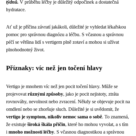
týdnů.
V průběhu léčby je důležitý odpočinek a dostatečná
hydratace.
Ať už je příčina závratí jakákoli, důležité je vyhledat lékařskou
pomoc pro správnou diagnózu a léčbu. S včasnou a správnou
péčí se většina lidí s vertigem plně zotaví a mohou si užívat
plnohodnotný život.
Příznaky: víc než jen točení hlavy
Vertigo je mnohem víc než jen pocit točení hlavy. Může se
projevovat
různými způsoby
, jako je pocit nejistoty, ztráta
rovnováhy, nevolnost nebo zvracení. Někdy se objevuje pocit na
omdlení nebo se zhoršuje sluch. Důležité je si uvědomit, že
vertigo je symptom, nikoliv nemoc sama o sobě
. To znamená,
že existuje
široká škála příčin
, které ho mohou vyvolat, a s tím
i
mnoho možností léčby
. S včasnou diagnostikou a správnou