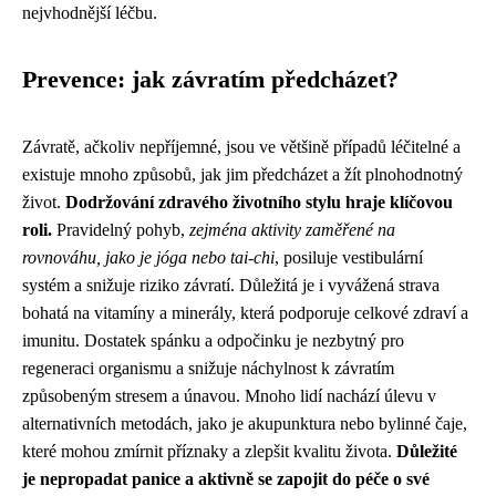
nejvhodnější léčbu.
Prevence: jak závratím předcházet?
Závratě, ačkoliv nepříjemné, jsou ve většině případů léčitelné a
existuje mnoho způsobů, jak jim předcházet a žít plnohodnotný
život.
Dodržování zdravého životního stylu hraje klíčovou
roli.
Pravidelný pohyb,
zejména aktivity zaměřené na
rovnováhu, jako je jóga nebo tai-chi
, posiluje vestibulární
systém a snižuje riziko závratí. Důležitá je i vyvážená strava
bohatá na vitamíny a minerály, která podporuje celkové zdraví a
imunitu. Dostatek spánku a odpočinku je nezbytný pro
regeneraci organismu a snižuje náchylnost k závratím
způsobeným stresem a únavou. Mnoho lidí nachází úlevu v
alternativních metodách, jako je akupunktura nebo bylinné čaje,
které mohou zmírnit příznaky a zlepšit kvalitu života.
Důležité
je nepropadat panice a aktivně se zapojit do péče o své