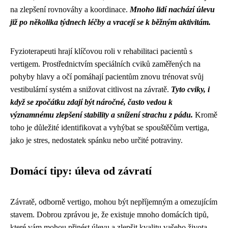
na zlepšení rovnováhy a koordinace.
Mnoho lidí nachází úlevu
již po několika týdnech léčby a vracejí se k běžným aktivitám.
Fyzioterapeuti hrají klíčovou roli v rehabilitaci pacientů s
vertigem. Prostřednictvím speciálních cviků zaměřených na
pohyby hlavy a očí pomáhají pacientům znovu trénovat svůj
vestibulární systém a snižovat citlivost na závratě.
Tyto cviky, i
když se zpočátku zdají být náročné, často vedou k
významnému zlepšení stability a snížení strachu z pádu.
Kromě
toho je důležité identifikovat a vyhýbat se spouštěčům vertiga,
jako je stres, nedostatek spánku nebo určité potraviny.
Domácí tipy: úleva od závratí
Závratě, odborně vertigo, mohou být nepříjemným a omezujícím
stavem. Dobrou zprávou je, že existuje mnoho domácích tipů,
které vám mohou přinést úlevu a zlepšit kvalitu vašeho života.