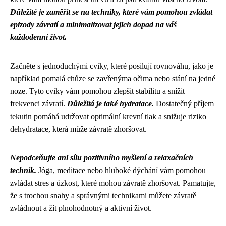
Důležité je zaměřit se na techniky, které vám pomohou zvládat
epizody závratí a minimalizovat jejich dopad na váš
každodenní život.
Začněte s jednoduchými cviky, které posilují rovnováhu, jako je
například pomalá chůze se zavřenýma očima nebo stání na jedné
noze. Tyto cviky vám pomohou zlepšit stabilitu a snížit
frekvenci závratí.
Důležitá je také hydratace.
Dostatečný příjem
tekutin pomáhá udržovat optimální krevní tlak a snižuje riziko
dehydratace, která může závratě zhoršovat.
Nepodceňujte ani sílu pozitivního myšlení a relaxačních
technik.
Jóga, meditace nebo hluboké dýchání vám pomohou
zvládat stres a úzkost, které mohou závratě zhoršovat. Pamatujte,
že s trochou snahy a správnými technikami můžete závratě
zvládnout a žít plnohodnotný a aktivní život.