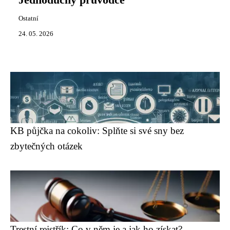
Jednoduchý průvodce
Ostatní
24. 05. 2026
KB půjčka na cokoliv: Splňte si své sny bez
zbytečných otázek
Trestní rejstřík: Co v něm je a jak ho získat?