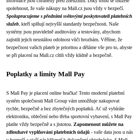
informace jsou chráněny před zneužitím. Díky tomu se můžete
spolehnout, že vaše nákupy na Mall.cz jsou vždy v bezpečí.
Spolupracujeme s předními světovými poskytovateli platebních
služeb
, kteří splňují nejvyšší standardy bezpečnosti. Naše
systémy jsou pravidelně auditovány a testovány, abychom
zajistili jejich neustálou odolnost vůči hrozbám. Věříme, že
bezpečnost vašich plateb je prioritou a děláme vše pro to, abyste
se při placení na Mall.cz cítili vždy klidně a bezpečně.
Poplatky a limity Mall Pay
S Mall Pay je placení online hračka! Tento moderní platební
systém společnosti Mall Group vám umožňuje nakupovat
rychle, bezpečně a bez zbytečných poplatků. Ať už vybíráte
elektroniku, oblečení nebo třeba sportovní vybavení, s Mall Pay
platíte vždy bezpečně a s jistotou.
Zapomenout můžete na
zdlouhavé vyplňování platebních údajů
- vaše data jsou u nás
v bezpečí a stačí pár kliknutí k dokončení objednávky.
S Mall