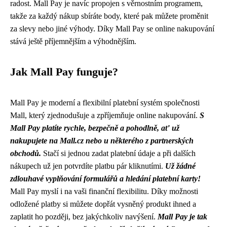
radost. Mall Pay je navíc propojen s věrnostním programem,
takže za každý nákup sbíráte body, které pak můžete proměnit
za slevy nebo jiné výhody. Díky Mall Pay se online nakupování
stává ještě příjemnějším a výhodnějším.
Jak Mall Pay funguje?
Mall Pay je moderní a flexibilní platební systém společnosti
Mall, který zjednodušuje a zpříjemňuje online nakupování.
S
Mall Pay platíte rychle, bezpečně a pohodlně, ať už
nakupujete na Mall.cz nebo u některého z partnerských
obchodů.
Stačí si jednou zadat platební údaje a při dalších
nákupech už jen potvrdíte platbu pár kliknutími.
Už žádné
zdlouhavé vyplňování formulářů a hledání platební karty!
Mall Pay myslí i na vaši finanční flexibilitu. Díky možnosti
odložené platby si můžete dopřát vysněný produkt ihned a
zaplatit ho později, bez jakýchkoliv navýšení.
Mall Pay je tak