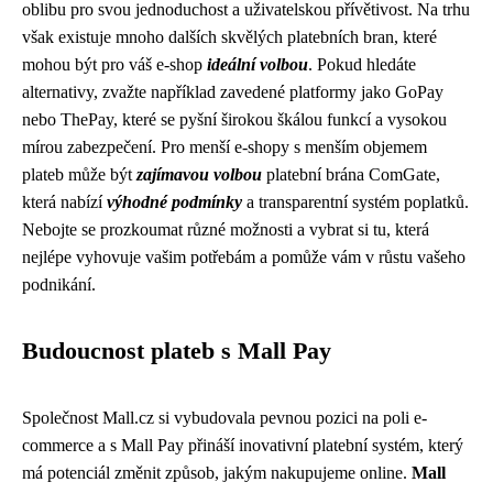
oblibu pro svou jednoduchost a uživatelskou přívětivost. Na trhu
však existuje mnoho dalších skvělých platebních bran, které
mohou být pro váš e-shop
ideální volbou
. Pokud hledáte
alternativy, zvažte například zavedené platformy jako GoPay
nebo ThePay, které se pyšní širokou škálou funkcí a vysokou
mírou zabezpečení. Pro menší e-shopy s menším objemem
plateb může být
zajímavou volbou
platební brána ComGate,
která nabízí
výhodné podmínky
a transparentní systém poplatků.
Nebojte se prozkoumat různé možnosti a vybrat si tu, která
nejlépe vyhovuje vašim potřebám a pomůže vám v růstu vašeho
podnikání.
Budoucnost plateb s Mall Pay
Společnost Mall.cz si vybudovala pevnou pozici na poli e-
commerce a s Mall Pay přináší inovativní platební systém, který
má potenciál změnit způsob, jakým nakupujeme online.
Mall