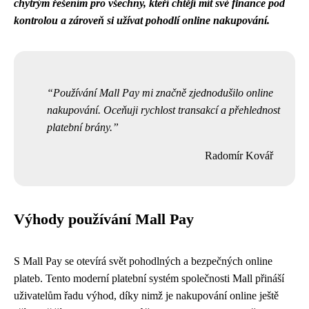
chytrým řešením pro všechny, kteří chtějí mít své finance pod
kontrolou a zároveň si užívat pohodlí online nakupování.
Používání Mall Pay mi značně zjednodušilo online
nakupování. Oceňuji rychlost transakcí a přehlednost
platební brány.
Radomír Kovář
Výhody používání Mall Pay
S Mall Pay se otevírá svět pohodlných a bezpečných online
plateb. Tento moderní platební systém společnosti Mall přináší
uživatelům řadu výhod, díky nimž je nakupování online ještě