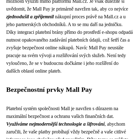
možnosti využití mimo platformu Mall.cz. Je však důležité si
uvědomit, že Mall Pay je primárně navržen tak, aby co nejvíce
zjednodušil a zpříjemnil
nákupní proces právě na Mall.cz a u
jeho partnerských obchodníků. A to se mu daří na jedničku.
Díky integraci platební brány přímo do prostředí e-shopu odpadá
nutnost opakovaného zadávání platebních údajů, což šetří čas a
zvyšuje bezpečnost online nákupů. Navíc Mall Pay neustále
pracuje na svém vývoji a rozšiřování svých služeb. Není tedy
vyloučeno, že se v budoucnu dočkáme i jeho rozšíření do
dalších oblastí online plateb.
Bezpečnostní prvky Mall Pay
Platební systém společnosti Mall je navržen s důrazem na
maximální bezpečnost a ochranu vašich finančních dat.
Využíváme nejmodernější technologie a šifrování
, abychom
zaručili, že vaše platby probíhají vždy bezpečně a vaše citlivé