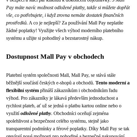
Pay máte navíc možnost odložené platby, takže si můžete dopřát
vše, co potřebujete, i když zrovna nemáte dostatek finančních
prostředků.
A co je nejlepší? Za používání Mall Pay neplatíte
žádné poplatky! Využijte všech výhod moderního platebního
systému a užijte si pohodlný a bezstarostný nákup.
Dostupnost Mall Pay v obchodech
Platební systém společnosti Mall, Mall Pay, se stává stále
běžnější součástí českých e-shopů a obchodů.
Tento moderní a
flexibilní systém
přináší zákazníkům i obchodníkům řadu
výhod. Pro zákazníky je lákavá především jednoduchost a
rychlost plateb, ať už se jedná o platbu kartou online nebo o
využití
odložené platby
. Obchodníci oceňují zejména
spolehlivost a bezpečnost celého systému, stejně jako
transparentní podmínky a férové poplatky. Díky Mall Pay se tak
otevírají nové možnosti pro pohodlné a bezpečné nakupování,