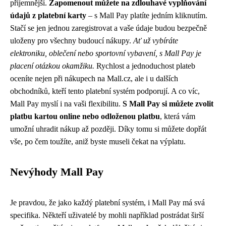
příjemnější.
Zapomenout můžete na zdlouhavé vyplňování
údajů z platební karty
– s Mall Pay platíte jedním kliknutím.
Stačí se jen jednou zaregistrovat a vaše údaje budou bezpečně
uloženy pro všechny budoucí nákupy.
Ať už vybíráte
elektroniku, oblečení nebo sportovní vybavení, s Mall Pay je
placení otázkou okamžiku.
Rychlost a jednoduchost plateb
oceníte nejen při nákupech na Mall.cz, ale i u dalších
obchodníků, kteří tento platební systém podporují. A co víc,
Mall Pay myslí i na vaši flexibilitu.
S Mall Pay si můžete zvolit
platbu kartou online nebo odloženou platbu
, která vám
umožní uhradit nákup až později. Díky tomu si můžete dopřát
vše, po čem toužíte, aniž byste museli čekat na výplatu.
Nevýhody Mall Pay
Je pravdou, že jako každý platební systém, i Mall Pay má svá
specifika. Někteří uživatelé by mohli například postrádat širší