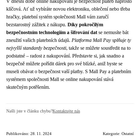
V dnešní době online nakupování je bezpečnost plateb naprosto
klíčová. Ať už vybíráte novou elektroniku, oblečení nebo třeba
hračky, platební systém společnosti Mall vám zaručí
bezstarostný zážitek z nákupu.
Díky pokročilým
bezpečnostním technologiím a šifrování dat
se nemusíte bát
zneužití vašich platebních údajů.
Platforma Mall Pay splňuje ty
nejvyšší standardy bezpečnosti
, takže se můžete soustředit na to
podstatné – radost z nakupování. Představte si, jak snadno a
bezpečně můžete pořídit dárek pro své blízké, aniž byste se
museli obávat o bezpečnost vaší platby. S Mall Pay a platebním
systémem společnosti Mall se online nakupování stává
skutečným potěšením.
Našli jste v článku chybu?
Kontaktujte nás
Publikováno: 28. 11. 2024
Kategorie:
Ostatní