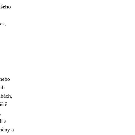
ašeho
es,
 nebo
ili
lbách,
iště
,
í a
měny a