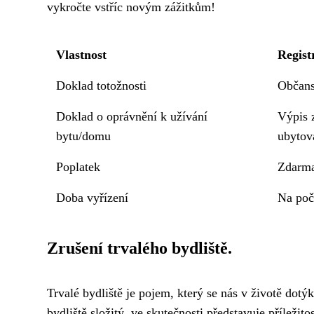
vykročte vstříc novým zážitkům!
Vlastnost
Regist
Doklad totožnosti
Občans
Doklad o oprávnění k užívání
Výpis 
bytu/domu
ubytov
Poplatek
Zdarma
Doba vyřízení
Na poč
Zrušení trvalého bydliště.
Trvalé bydliště je pojem, který se nás v životě dot
bydliště složitý, ve skutečnosti představuje příleži