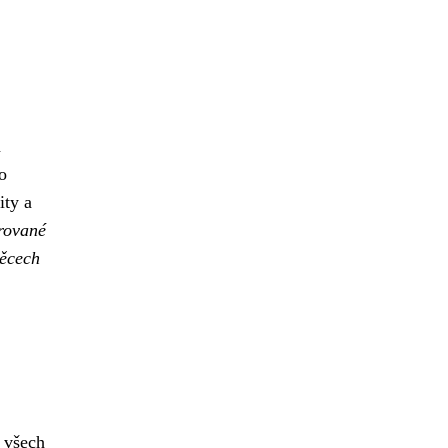
a
o
ity a
trované
věcech
t všech