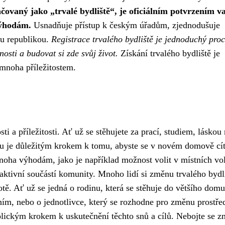
čovaný jako „trvalé bydliště“, je oficiálním potvrzením v
výhodám.
Usnadňuje přístup k českým úřadům, zjednodušuje
ou republikou.
Registrace trvalého bydliště je jednoduchý proc
osti a budovat si zde svůj život.
Získání trvalého bydliště je
 mnoha příležitostem.
i a příležitosti. Ať už se stěhujete za prací, studiem, láskou
u je důležitým krokem k tomu, abyste se v novém domově cít
oha výhodám, jako je například možnost volit v místních vo
k aktivní součástí komunity. Mnoho lidí si změnu trvalého bydl
ě. Ať už se jedná o rodinu, která se stěhuje do většího domu
áním, nebo o jednotlivce, který se rozhodne pro změnu prostřed
lickým krokem k uskutečnění těchto snů a cílů. Nebojte se z