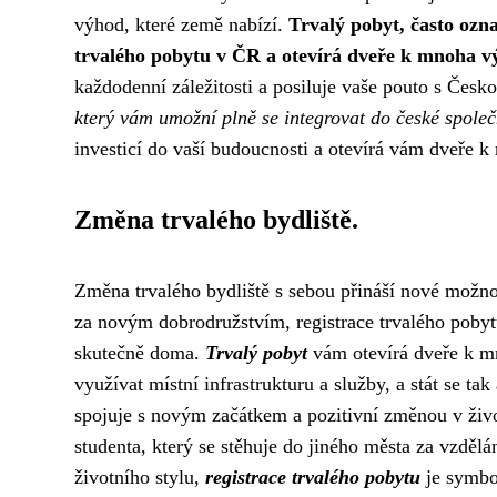
výhod, které země nabízí.
Trvalý pobyt, často ozna
trvalého pobytu v ČR a otevírá dveře k mnoha 
každodenní záležitosti a posiluje vaše pouto s Česk
který vám umožní plně se integrovat do české společn
investicí do vaší budoucnosti a otevírá vám dveře k
Změna trvalého bydliště.
Změna trvalého bydliště s sebou přináší nové možnost
za novým dobrodružstvím, registrace trvalého pobyt
skutečně doma.
Trvalý pobyt
vám otevírá dveře k mn
využívat místní infrastrukturu a služby, a stát se ta
spojuje s novým začátkem a pozitivní změnou v život
studenta, který se stěhuje do jiného města za vzděl
životního stylu,
registrace trvalého pobytu
je symbo