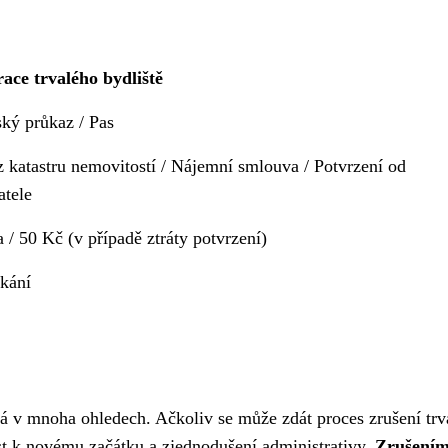
race trvalého bydliště
ký průkaz / Pas
z katastru nemovitostí / Nájemní smlouva / Potvrzení od
atele
 / 50 Kč (v případě ztráty potvrzení)
kání
ýká v mnoha ohledech. Ačkoliv se může zdát proces zrušení trv
tost k novému začátku a zjednodušení administrativy.
Zrušení