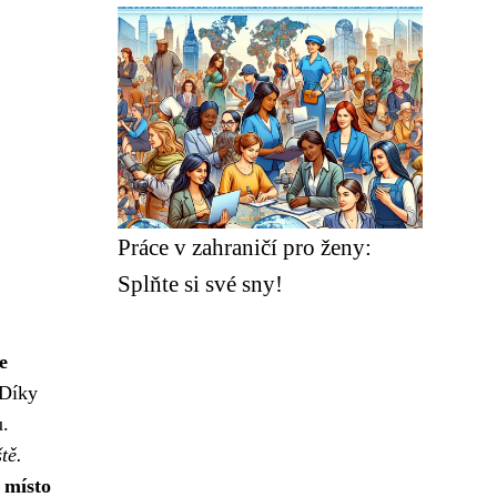
Práce v zahraničí pro ženy:
Splňte si své sny!
e
 Díky
u.
tě.
 místo