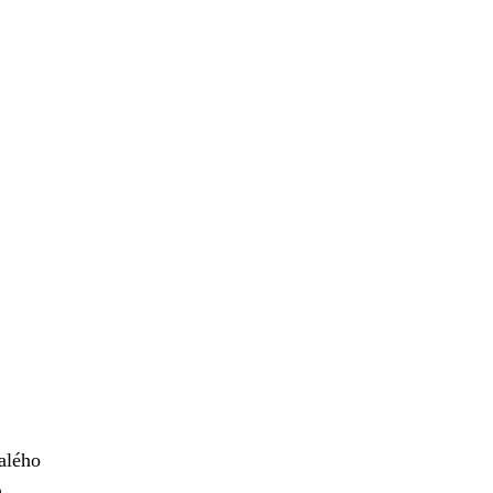
alého
m