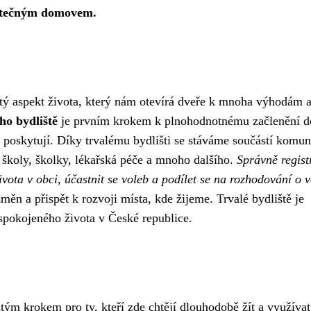
skutečným domovem.
žitý aspekt života, který nám otevírá dveře k mnoha výhodám 
ho bydliště
je prvním krokem k plnohodnotnému začlenění d
e poskytují. Díky trvalému bydlišti se stáváme součástí komun
 školy, školky, lékařská péče a mnoho dalšího.
Správně regis
ivota v obci, účastnit se voleb a podílet se na rozhodování o 
měn a přispět k rozvoji místa, kde žijeme. Trvalé bydliště je
spokojeného života v České republice.
itým krokem pro ty, kteří zde chtějí dlouhodobě žít a využíva