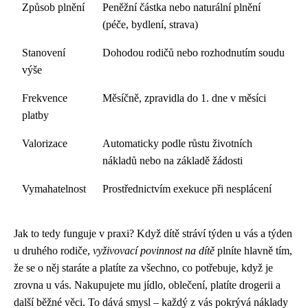
Způsob plnění
Peněžní částka nebo naturální plnění
(péče, bydlení, strava)
Stanovení
Dohodou rodičů nebo rozhodnutím soudu
výše
Frekvence
Měsíčně, zpravidla do 1. dne v měsíci
platby
Valorizace
Automaticky podle růstu životních
nákladů nebo na základě žádosti
Vymahatelnost
Prostřednictvím exekuce při nesplácení
Jak to tedy funguje v praxi? Když dítě stráví týden u vás a týden
u druhého rodiče,
vyživovací povinnost na dítě
plníte hlavně tím,
že se o něj staráte a platíte za všechno, co potřebuje, když je
zrovna u vás. Nakupujete mu jídlo, oblečení, platíte drogerii a
další běžné věci. To dává smysl – každý z vás pokrývá náklady