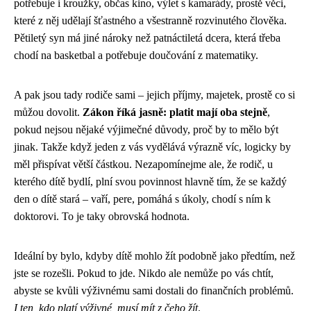
potřebuje i kroužky, občas kino, výlet s kamarády, prostě věci,
které z něj udělají šťastného a všestranně rozvinutého člověka.
Pětiletý syn má jiné nároky než patnáctiletá dcera, která třeba
chodí na basketbal a potřebuje doučování z matematiky.
A pak jsou tady rodiče sami – jejich příjmy, majetek, prostě co si
můžou dovolit.
Zákon říká jasně: platit mají oba stejně
,
pokud nejsou nějaké výjimečné důvody, proč by to mělo být
jinak. Takže když jeden z vás vydělává výrazně víc, logicky by
měl přispívat větší částkou. Nezapomínejme ale, že rodič, u
kterého dítě bydlí, plní svou povinnost hlavně tím, že se každý
den o dítě stará – vaří, pere, pomáhá s úkoly, chodí s ním k
doktorovi. To je taky obrovská hodnota.
Ideální by bylo, kdyby dítě mohlo žít podobně jako předtím, než
jste se rozešli. Pokud to jde. Nikdo ale nemůže po vás chtít,
abyste se kvůli výživnému sami dostali do finančních problémů.
I ten, kdo platí výživné, musí mít z čeho žít
.