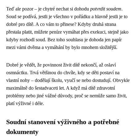
Teď ale pozor – je chytré nechat si dohodu
potvrdit soudem
.
Soud se podívá, jestli je všechno v pořádku a hlavně jestli je to
dobré pro dítě. A co vám to přinese? Kdyby druhá strana
přestala platit, můžete peníze vymáhat přes exekuci, stejně jako
kdyby rozhodl soud. Bez toho souhlasu je dohoda jen papír
mezi vámi dvěma a vymáhání by bylo mnohem složitější.
Dobré je vědět, že povinnost živit dítě nekončí, až oslaví
osmnáctku. Trvá většinou do chvíle, kdy se děti postaví na
vlastní nohy – dodělají školu, vyučí se nebo dostudují. Obvykle
maximálně do šestadvaceti let. A když má dítě zdravotní
problémy nebo jiné vážné důvody, proč se nemůže samo živit,
platí výživné i déle.
Soudní stanovení výživného a potřebné
dokumenty