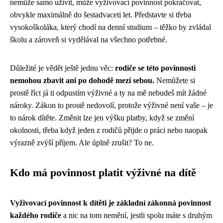
nemůže samo uživit, může vyživovací povinnost pokračovat,
obvykle maximálně do šestadvaceti let. Představte si třeba
vysokoškoláka, který chodí na denní studium – těžko by zvládal
školu a zároveň si vydělával na všechno potřebné.
Důležité je vědět ještě jednu věc:
rodiče se této povinnosti
nemohou zbavit ani po dohodě mezi sebou.
Nemůžete si
prostě říct já ti odpustím výživné a ty na mě nebudeš mít žádné
nároky. Zákon to prostě nedovolí, protože výživné není vaše – je
to nárok dítěte. Změnit lze jen výšku platby, když se změní
okolnosti, třeba když jeden z rodičů přijde o práci nebo naopak
výrazně zvýší příjem. Ale úplně zrušit? To ne.
Kdo má povinnost platit výživné na dítě
Vyživovací povinnost k dítěti je základní zákonná povinnost
každého rodiče
a nic na tom nemění, jestli spolu máte s druhým