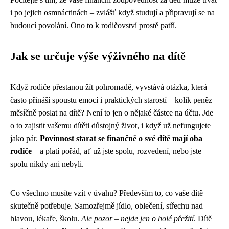
i po jejich osmnáctinách – zvlášť když studují a připravují se na
budoucí povolání. Ono to k rodičovství prostě patří.
Jak se určuje výše výživného na dítě
Když rodiče přestanou žít pohromadě, vyvstává otázka, která
často přináší spoustu emocí i praktických starostí – kolik peněz
měsíčně poslat na dítě? Není to jen o nějaké částce na účtu. Jde
o to zajistit vašemu dítěti důstojný život, i když už nefungujete
jako pár.
Povinnost starat se finančně o své dítě mají oba
rodiče
– a platí pořád, ať už jste spolu, rozvedení, nebo jste
spolu nikdy ani nebyli.
Co všechno musíte vzít v úvahu? Především to, co vaše dítě
skutečně potřebuje. Samozřejmě jídlo, oblečení, střechu nad
hlavou, lékaře, školu.
Ale pozor – nejde jen o holé přežití
. Dítě