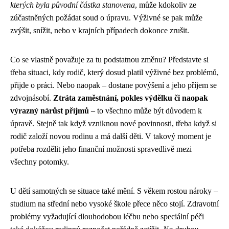
kterých byla původní částka stanovena
, může kdokoliv ze
zúčastněných požádat soud o úpravu. Výživné se pak může
zvýšit, snížit, nebo v krajních případech dokonce zrušit.
Co se vlastně považuje za tu podstatnou změnu? Představte si
třeba situaci, kdy rodič, který dosud platil výživné bez problémů,
přijde o práci. Nebo naopak – dostane povýšení a jeho příjem se
zdvojnásobí.
Ztráta zaměstnání, pokles výdělku či naopak
výrazný nárůst příjmů
– to všechno může být důvodem k
úpravě. Stejně tak když vzniknou nové povinnosti, třeba když si
rodič založí novou rodinu a má další děti. V takový moment je
potřeba rozdělit jeho finanční možnosti spravedlivě mezi
všechny potomky.
U dětí samotných se situace také mění. S věkem rostou nároky –
studium na střední nebo vysoké škole přece něco stojí. Zdravotní
problémy vyžadující dlouhodobou léčbu nebo speciální péči