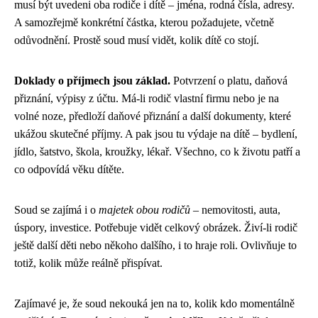
musí být uvedeni oba rodiče i dítě – jména, rodná čísla, adresy.
A samozřejmě konkrétní částka, kterou požadujete, včetně
odůvodnění. Prostě soud musí vidět, kolik dítě co stojí.
Doklady o příjmech jsou základ.
Potvrzení o platu, daňová
přiznání, výpisy z účtu. Má-li rodič vlastní firmu nebo je na
volné noze, předloží daňové přiznání a další dokumenty, které
ukážou skutečné příjmy. A pak jsou tu výdaje na dítě – bydlení,
jídlo, šatstvo, škola, kroužky, lékař. Všechno, co k životu patří a
co odpovídá věku dítěte.
Soud se zajímá i o
majetek obou rodičů
– nemovitosti, auta,
úspory, investice. Potřebuje vidět celkový obrázek. Živí-li rodič
ještě další děti nebo někoho dalšího, i to hraje roli. Ovlivňuje to
totiž, kolik může reálně přispívat.
Zajímavé je, že soud nekouká jen na to, kolik kdo momentálně