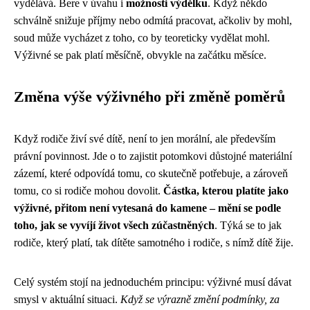
vydělává. Bere v úvahu i
možnosti výdělku
. Když někdo
schválně snižuje příjmy nebo odmítá pracovat, ačkoliv by mohl,
soud může vycházet z toho, co by teoreticky vydělat mohl.
Výživné se pak platí měsíčně, obvykle na začátku měsíce.
Změna výše výživného při změně poměrů
Když rodiče živí své dítě, není to jen morální, ale především
právní povinnost. Jde o to zajistit potomkovi důstojné materiální
zázemí, které odpovídá tomu, co skutečně potřebuje, a zároveň
tomu, co si rodiče mohou dovolit.
Částka, kterou platíte jako
výživné, přitom není vytesaná do kamene – mění se podle
toho, jak se vyvíjí život všech zúčastněných
. Týká se to jak
rodiče, který platí, tak dítěte samotného i rodiče, s nímž dítě žije.
Celý systém stojí na jednoduchém principu: výživné musí dávat
smysl v aktuální situaci.
Když se výrazně změní podmínky, za