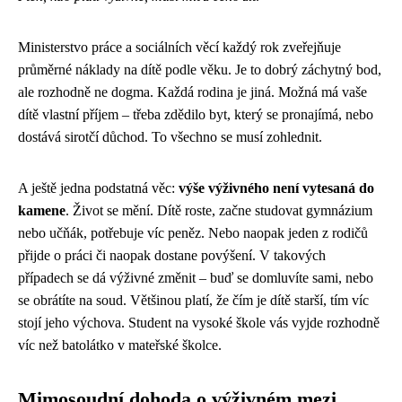
Ministerstvo práce a sociálních věcí každý rok zveřejňuje
průměrné náklady na dítě podle věku. Je to dobrý záchytný bod,
ale rozhodně ne dogma. Každá rodina je jiná. Možná má vaše
dítě vlastní příjem – třeba zdědilo byt, který se pronajímá, nebo
dostává sirotčí důchod. To všechno se musí zohlednit.
A ještě jedna podstatná věc:
výše výživného není vytesaná do
kamene
. Život se mění. Dítě roste, začne studovat gymnázium
nebo učňák, potřebuje víc peněz. Nebo naopak jeden z rodičů
přijde o práci či naopak dostane povýšení. V takových
případech se dá výživné změnit – buď se domluvíte sami, nebo
se obrátíte na soud. Většinou platí, že čím je dítě starší, tím víc
stojí jeho výchova. Student na vysoké škole vás vyjde rozhodně
víc než batolátko v mateřské školce.
Mimosoudní dohoda o výživném mezi