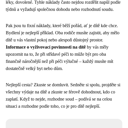
léky, dovolené. Tyhle náklady často nejdou rozdělit napůl podle
týdnů a vyžadují společnou dohodu nebo rozhodnutí soudu.
Pak jsou tu fixní náklady, které běží pořád, ať je dítě kde chce.
Bydlení je nejlepší příklad. Oba rodiče musíte zajistit, aby mělo
dítě u vás vlastní pokoj nebo alespoň důstojný prostor.
Informace o vyživovací povinnosti na dítě
by vás měly
upozornit na to, že při střídavé péči to může být pro oba
finančně náročnější než při péči výlučné – každý musíte mít
dostatečně velký byt nebo dům.
Nejlepší cesta? Zkuste se domluvit. Sedněte si spolu, projděte si
všechny výdaje na dítě a zkuste se férově dohodnout, kdo co
zaplatí. Když to nejde, rozhodne soud – podívá se na celou
situaci a rozhodne podle toho, co je pro dítě nejlepší.