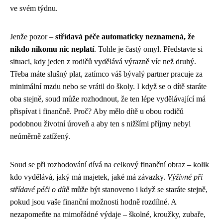
ve svém týdnu.
Jenže pozor –
střídavá péče automaticky neznamená, že
nikdo nikomu nic neplatí
. Tohle je častý omyl. Představte si
situaci, kdy jeden z rodičů vydělává výrazně víc než druhý.
Třeba máte slušný plat, zatímco váš bývalý partner pracuje za
minimální mzdu nebo se vrátil do školy. I když se o dítě staráte
oba stejně, soud může rozhodnout, že ten lépe vydělávající má
přispívat i finančně. Proč? Aby mělo dítě u obou rodičů
podobnou životní úroveň a aby ten s nižšími příjmy nebyl
neúměrně zatížený.
Soud se při rozhodování dívá na celkový finanční obraz – kolik
kdo vydělává, jaký má majetek, jaké má závazky.
Výživné při
střídavé péči o dítě
může být stanoveno i když se staráte stejně,
pokud jsou vaše finanční možnosti hodně rozdílné. A
nezapomeňte na mimořádné výdaje – školné, kroužky, zubaře,