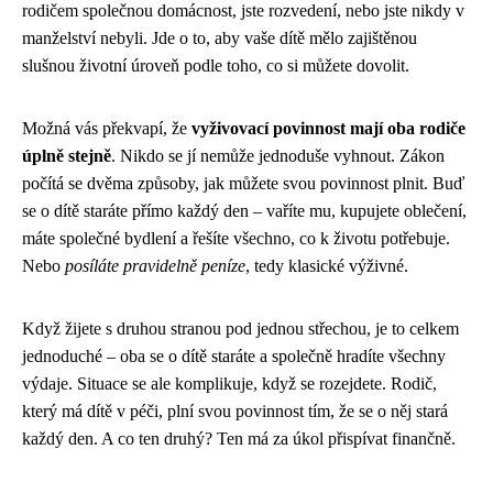
rodičem společnou domácnost, jste rozvedení, nebo jste nikdy v
manželství nebyli. Jde o to, aby vaše dítě mělo zajištěnou
slušnou životní úroveň podle toho, co si můžete dovolit.
Možná vás překvapí, že
vyživovací povinnost mají oba rodiče
úplně stejně
. Nikdo se jí nemůže jednoduše vyhnout. Zákon
počítá se dvěma způsoby, jak můžete svou povinnost plnit. Buď
se o dítě staráte přímo každý den – vaříte mu, kupujete oblečení,
máte společné bydlení a řešíte všechno, co k životu potřebuje.
Nebo
posíláte pravidelně peníze
, tedy klasické výživné.
Když žijete s druhou stranou pod jednou střechou, je to celkem
jednoduché – oba se o dítě staráte a společně hradíte všechny
výdaje. Situace se ale komplikuje, když se rozejdete. Rodič,
který má dítě v péči, plní svou povinnost tím, že se o něj stará
každý den. A co ten druhý? Ten má za úkol přispívat finančně.