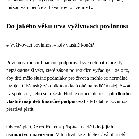
můžou vám peníze strhávat rovnou ze mzdy.
Do jakého věku trvá vyživovací povinnost
# Vyživovací povinnost – kdy vlastně končí?
Povinnost rodičů finančně podporovat své děti patří mezi ty
nejzákladnější věci, které zákon po rodičích vyžaduje. Jde o to,
aby dítě mělo slušné podmínky pro život a mohlo se normálně
vyvíjet. Občanský zákoník to ukládá oběma rodičům stejně – ať
už spolu žijí, nebo se rozešli. Hodně rodičů ale řeší,
jak dlouho
vlastně mají děti finančně podporovat
a kdy tahle povinnost
přestává platit.
Obecně platí, že rodiče musí přispívat na děti
do jejich
osmnáctých narozenin
. V tu chvíli se z dítěte stává plnoletý