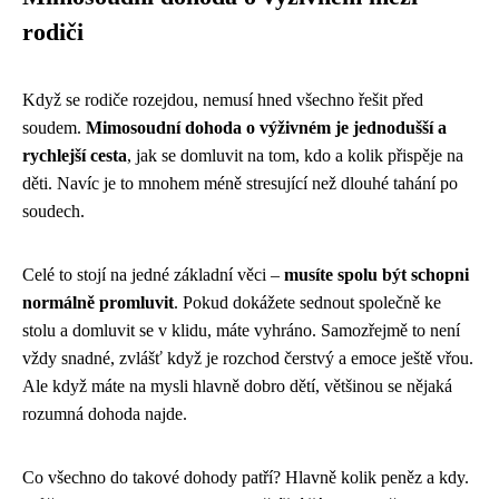
rodiči
Když se rodiče rozejdou, nemusí hned všechno řešit před
soudem.
Mimosoudní dohoda o výživném je jednodušší a
rychlejší cesta
, jak se domluvit na tom, kdo a kolik přispěje na
děti. Navíc je to mnohem méně stresující než dlouhé tahání po
soudech.
Celé to stojí na jedné základní věci –
musíte spolu být schopni
normálně promluvit
. Pokud dokážete sednout společně ke
stolu a domluvit se v klidu, máte vyhráno. Samozřejmě to není
vždy snadné, zvlášť když je rozchod čerstvý a emoce ještě vřou.
Ale když máte na mysli hlavně dobro dětí, většinou se nějaká
rozumná dohoda najde.
Co všechno do takové dohody patří? Hlavně kolik peněz a kdy.