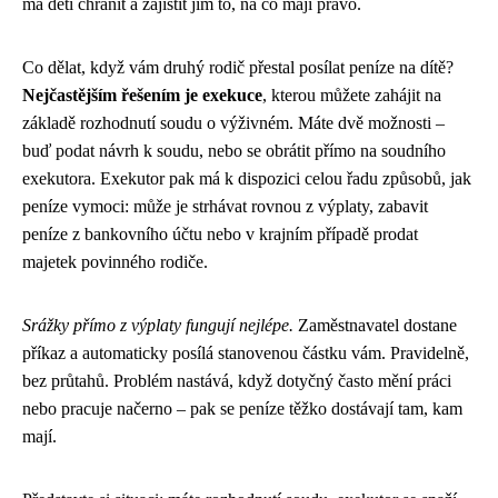
má děti chránit a zajistit jim to, na co mají právo.
Co dělat, když vám druhý rodič přestal posílat peníze na dítě?
Nejčastějším řešením je exekuce
, kterou můžete zahájit na
základě rozhodnutí soudu o výživném. Máte dvě možnosti –
buď podat návrh k soudu, nebo se obrátit přímo na soudního
exekutora. Exekutor pak má k dispozici celou řadu způsobů, jak
peníze vymoci: může je strhávat rovnou z výplaty, zabavit
peníze z bankovního účtu nebo v krajním případě prodat
majetek povinného rodiče.
Srážky přímo z výplaty fungují nejlépe.
Zaměstnavatel dostane
příkaz a automaticky posílá stanovenou částku vám. Pravidelně,
bez průtahů. Problém nastává, když dotyčný často mění práci
nebo pracuje načerno – pak se peníze těžko dostávají tam, kam
mají.