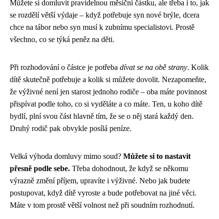
Můžete si domluvit pravidelnou měsíční částku, ale třeba i to, jak
se rozdělí větší výdaje – když potřebuje syn nové brýle, dcera
chce na tábor nebo syn musí k zubnímu specialistovi. Prostě
všechno, co se týká peněz na děti.
Při rozhodování o částce je potřeba
dívat se na obě strany
. Kolik
dítě skutečně potřebuje a kolik si můžete dovolit. Nezapomeňte,
že výživné není jen starost jednoho rodiče – oba máte povinnost
přispívat podle toho, co si vyděláte a co máte. Ten, u koho dítě
bydlí, plní svou část hlavně tím, že se o něj stará každý den.
Druhý rodič pak obvykle posílá peníze.
Velká výhoda domluvy mimo soud?
Můžete si to nastavit
přesně podle sebe.
Třeba dohodnout, že když se někomu
výrazně změní příjem, upravíte i výživné. Nebo jak budete
postupovat, když dítě vyroste a bude potřebovat na jiné věci.
Máte v tom prostě větší volnost než při soudním rozhodnutí.