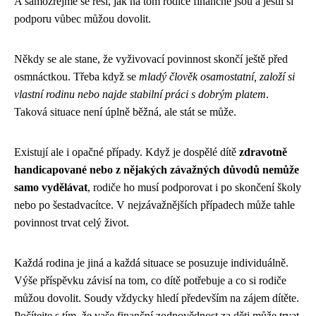
A samozřejmě se řeší, jak na tom rodiče finančně jsou a jestli si
podporu vůbec můžou dovolit.
Někdy se ale stane, že vyživovací povinnost skončí ještě před
osmnáctkou. Třeba když se
mladý člověk osamostatní, založí si
vlastní rodinu nebo najde stabilní práci s dobrým platem
.
Taková situace není úplně běžná, ale stát se může.
Existují ale i opačné případy. Když je dospělé dítě
zdravotně
handicapované nebo z nějakých závažných důvodů nemůže
samo vydělávat
, rodiče ho musí podporovat i po skončení školy
nebo po šestadvacítce. V nejzávažnějších případech může tahle
povinnost trvat celý život.
Každá rodina je jiná a každá situace se posuzuje individuálně.
Výše příspěvku závisí na tom, co dítě potřebuje a co si rodiče
můžou dovolit. Soudy vždycky hledí především na zájem dítěte.
Počítejte s tím, že vaše finanční zodpovědnost za děti může trvat