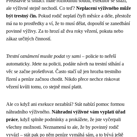
Představte si situaci: máte rozhodnutí soudu, exekutor se snaží,
ale výživné stejně nechodí. Co teď?
Neplacení výživného může
být trestný čin.
Pokud rodič neplatí čtyři měsíce a déle, přestože
má na to prostředky a ví, že to musí dělat, dopouští se zanedbání
povinné výživy. Za to hrozí až dva roky vězení, pokuta nebo
zákaz určitých činností.
Trestní oznámení musíte podat vy sami
– policie to neřeší
automaticky. Jdete na policii, podáte návrh na trestní stíhání a
věc se začne prošetřovat. Často stačí už jen hrozba trestního
řízení a peníze začnou chodit. Nikdo přece nechce riskovat
vězení kvůli tomu, co stejně musí platit.
Ale co když ani exekuce nezabírá? Stát nabízí pomoc formou
náhradního výživného.
Náhradní výživné vám vyplatí úřad
práce
, když splníte podmínky a prokážete, že jste vyčerpali
všechny možnosti. Neznamená to ale, že by povinný rodič
vyvázl – stát pak po něm peníze vymáhá sám, a to bývá ještě