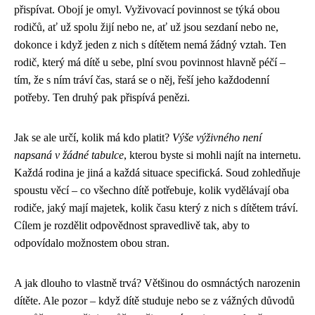
přispívat. Obojí je omyl. Vyživovací povinnost se týká obou
rodičů, ať už spolu žijí nebo ne, ať už jsou sezdaní nebo ne,
dokonce i když jeden z nich s dítětem nemá žádný vztah. Ten
rodič, který má dítě u sebe, plní svou povinnost hlavně péčí –
tím, že s ním tráví čas, stará se o něj, řeší jeho každodenní
potřeby. Ten druhý pak přispívá penězi.
Jak se ale určí, kolik má kdo platit?
Výše výživného není
napsaná v žádné tabulce
, kterou byste si mohli najít na internetu.
Každá rodina je jiná a každá situace specifická. Soud zohledňuje
spoustu věcí – co všechno dítě potřebuje, kolik vydělávají oba
rodiče, jaký mají majetek, kolik času který z nich s dítětem tráví.
Cílem je rozdělit odpovědnost spravedlivě tak, aby to
odpovídalo možnostem obou stran.
A jak dlouho to vlastně trvá? Většinou do osmnáctých narozenin
dítěte. Ale pozor – když dítě studuje nebo se z vážných důvodů