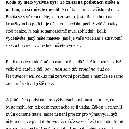
Kolik by mělo výživné být? To záleží na potřebách dítěte a
na tom, co si můžete dovolit
. Není to jen nějaké číslo od oka.
Počítá se s věkem dítěte, jeho zdravím, jestli třeba chodí na
kroužky nebo potřebuje nějakou speciální péči. Vzdělání taky
stojí peníze. A pak se samozřejmě musí zohlednit, kolik
vyděláváte, jaký máte majetek, jaké je vaše vzdělání a zdravotní
stav, a hlavně – co reálně můžete vydělat.
Platit musíte minimálně do osmnácti let dítěte. Ale pozor – když
vaše dítě studuje dál,
povinnost se může protáhnout až do
šestadvaceti let
. Pokud má zdravotní postižení a nemůže se samo
živit, může trvat ještě déle.
A ještě něco podstatného: vyživovací povinnost není nic, co
byste mohli jen tak odmítnout nebo se jí vzdát. Zákon ji stanovil
kvůli ochraně dítěte, takže tu není prostor pro výmluvy. Když
někdo nechce platit dobrovolně, může se věc řešit u soudu. Soud
rozhodne o výši výživného a pokud ani pak nebudete platit,