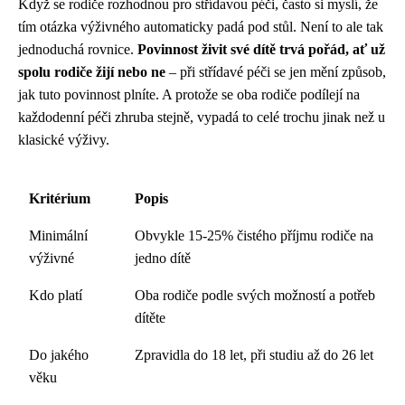
Když se rodiče rozhodnou pro střídavou péči, často si myslí, že
tím otázka výživného automaticky padá pod stůl. Není to ale tak
jednoduchá rovnice.
Povinnost živit své dítě trvá pořád, ať už
spolu rodiče žijí nebo ne
– při střídavé péči se jen mění způsob,
jak tuto povinnost plníte. A protože se oba rodiče podílejí na
každodenní péči zhruba stejně, vypadá to celé trochu jinak než u
klasické výživy.
Kritérium
Popis
Minimální
Obvykle 15-25% čistého příjmu rodiče na
výživné
jedno dítě
Kdo platí
Oba rodiče podle svých možností a potřeb
dítěte
Do jakého
Zpravidla do 18 let, při studiu až do 26 let
věku