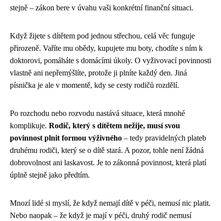
stejně – zákon bere v úvahu vaši konkrétní finanční situaci.
Když žijete s dítětem pod jednou střechou, celá věc funguje
přirozeně. Vaříte mu obědy, kupujete mu boty, chodíte s ním k
doktorovi, pomáháte s domácími úkoly. O vyživovací povinnosti
vlastně ani nepřemýšlíte, protože ji plníte každý den. Jiná
písnička je ale v momentě, kdy se cesty rodičů rozdělí.
Po rozchodu nebo rozvodu nastává situace, která mnohé
komplikuje.
Rodič, který s dítětem nežije, musí svou
povinnost plnit formou výživného
– tedy pravidelných plateb
druhému rodiči, který se o dítě stará. A pozor, tohle není žádná
dobrovolnost ani laskavost. Je to zákonná povinnost, která platí
úplně stejně jako předtím.
Mnozí lidé si myslí, že když nemají dítě v péči, nemusí nic platit.
Nebo naopak – že když je mají v péči, druhý rodič nemusí