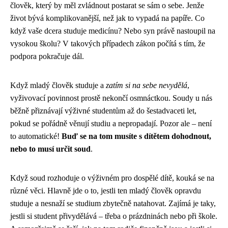
člověk, který by měl zvládnout postarat se sám o sebe. Jenže
život bývá komplikovanější, než jak to vypadá na papíře. Co
když vaše dcera studuje medicínu? Nebo syn právě nastoupil na
vysokou školu? V takových případech zákon počítá s tím, že
podpora pokračuje dál.
Když mladý člověk studuje a
zatím si na sebe nevydělá
,
vyživovací povinnost prostě nekončí osmnáctkou. Soudy u nás
běžně přiznávají výživné studentům až do šestadvaceti let,
pokud se pořádně věnují studiu a nepropadají. Pozor ale – není
to automatické!
Buď se na tom musíte s dítětem dohodnout,
nebo to musí určit soud
.
Když soud rozhoduje o výživném pro dospělé dítě, kouká se na
různé věci. Hlavně jde o to, jestli ten mladý člověk opravdu
studuje a nesnaží se studium zbytečně natahovat. Zajímá je taky,
jestli si student přivydělává – třeba o prázdninách nebo při škole.