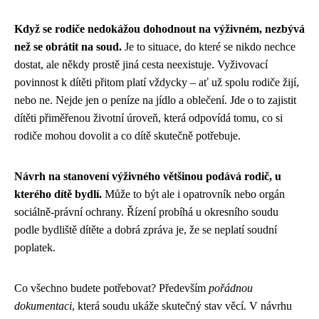
Když se rodiče nedokážou dohodnout na výživném, nezbývá
než se obrátit na soud.
Je to situace, do které se nikdo nechce
dostat, ale někdy prostě jiná cesta neexistuje. Vyživovací
povinnost k dítěti přitom platí vždycky – ať už spolu rodiče žijí,
nebo ne. Nejde jen o peníze na jídlo a oblečení. Jde o to zajistit
dítěti přiměřenou životní úroveň, která odpovídá tomu, co si
rodiče mohou dovolit a co dítě skutečně potřebuje.
Návrh na stanovení výživného většinou podává rodič, u
kterého dítě bydlí.
Může to být ale i opatrovník nebo orgán
sociálně-právní ochrany. Řízení probíhá u okresního soudu
podle bydliště dítěte a dobrá zpráva je, že se neplatí soudní
poplatek.
Co všechno budete potřebovat? Především
pořádnou
dokumentaci
, která soudu ukáže skutečný stav věcí. V návrhu