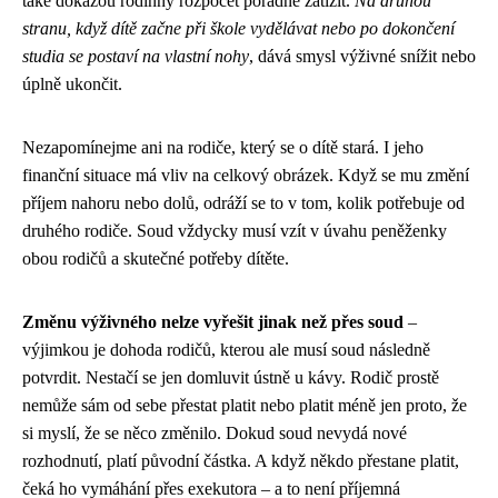
také dokážou rodinný rozpočet pořádně zatížit.
Na druhou
stranu, když dítě začne při škole vydělávat nebo po dokončení
studia se postaví na vlastní nohy
, dává smysl výživné snížit nebo
úplně ukončit.
Nezapomínejme ani na rodiče, který se o dítě stará. I jeho
finanční situace má vliv na celkový obrázek. Když se mu změní
příjem nahoru nebo dolů, odráží se to v tom, kolik potřebuje od
druhého rodiče. Soud vždycky musí vzít v úvahu peněženky
obou rodičů a skutečné potřeby dítěte.
Změnu výživného nelze vyřešit jinak než přes soud
–
výjimkou je dohoda rodičů, kterou ale musí soud následně
potvrdit. Nestačí se jen domluvit ústně u kávy. Rodič prostě
nemůže sám od sebe přestat platit nebo platit méně jen proto, že
si myslí, že se něco změnilo. Dokud soud nevydá nové
rozhodnutí, platí původní částka. A když někdo přestane platit,
čeká ho vymáhání přes exekutora – a to není příjemná