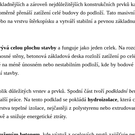
kladnějších a zároveň nejdůležitějších konstrukčních prvků k
noměrně přenáší zatížení celé budovy do podloží. Tato masivn
o na vrstvu štěrkopísku a vytváří stabilní a pevnou základnu
ývá celou plochu stavby
a funguje jako jeden celek. Na rozd
nosné stěny, betonová základová deska rozloží zatížení po cel
vbě na méně únosném nebo nestabilním podloží, kde by bodové
í stavby.
ik důležitých vrstev a prvků. Spodní část tvoří
podkladní be
alší práce. Na tento podklad se pokládá
hydroizolace
, která 
rstva tepelné izolace, nejčastěji z polystyrenu nebo extrudov
ě a snižuje energetické ztráty.
tuženým betonem
, kde výztuž z ocelových prutů zajišťuje p