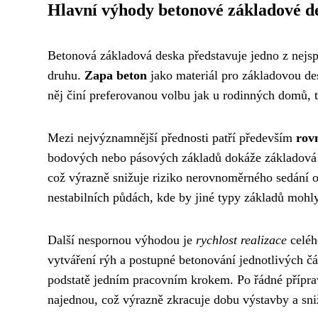
Hlavní výhody betonové základové d
Betonová základová deska představuje jedno z nejspo
druhu.
Zapa beton
jako materiál pro základovou de
něj činí preferovanou volbu jak u rodinných domů,
Mezi nejvýznamnější přednosti patří především
rov
bodových nebo pásových základů dokáže základová d
což výrazně snižuje riziko nerovnoměrného sedání o
nestabilních půdách, kde by jiné typy základů mohl
Další nespornou výhodou je
rychlost realizace
celéh
vytváření rýh a postupné betonování jednotlivých čá
podstatě jedním pracovním krokem. Po řádné příprav
najednou, což výrazně zkracuje dobu výstavby a sniž