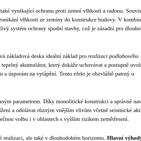
také vynikající ochranu proti zemní vlhkosti a radonu. Souvis
 pronikání vlhkosti ze zeminy do konstrukce budovy. V kombin
hlivý systém ochrany spodní stavby, což je zásadní pro dlouh
ová základová deska ideální základ pro
realizaci podlahového
 tepelný akumulátor, který dokáže uchovávat a postupně uvol
éru a úsporám na vytápění. Tento efekt je obzvláště patrný u
mným parametrem. Díky monolitické konstrukci a správně na
ížení a odolávat různým vnějším vlivům včetně seismické akti
ečnou volbu i v oblastech s vyšším rizikem zemětřesení.
 realizaci, ale také v dlouhodobém horizontu.
Hlavní výhod