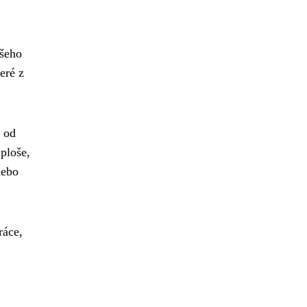
všeho
eré z
l od
ploše,
nebo
ráce,