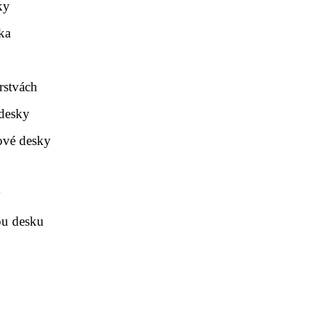
ky
ka
rstvách
 desky
ové desky
y
ou desku