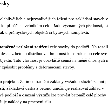
esky
lehlivějších a nejtrvanlivějších řešení pro zakládání staveb 
sku přináší stavebníkům celou řadu významných předností, kt
 tak u průmyslových objektů či bytových komplexů.
noměrné rozložení zatížení
celé stavby do podloží. Na rozdí
eska z betonu distribuovat hmotnost konstrukce po celé své 
bjektu. Tato vlastnost je obzvláště cenná na méně únosných 
y způsobit problémy s deformacemi stavby.
o projektu. Zatímco tradiční základy vyžadují složité zemní p
stí, základová deska z betonu umožňuje realizovat základ v
ě podloží a osazení výztuže lze provést betonáž celé plochy
uje náklady na pracovní sílu.