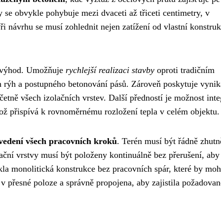
y se obvykle pohybuje mezi dvaceti až třiceti centimetry, v
Při návrhu se musí zohlednit nejen zatížení od vlastní konstruk
h výhod. Umožňuje
rychlejší realizaci stavby
oproti tradičním
 rýh a postupného betonování pásů. Zároveň poskytuje vynika
etně všech izolačních vrstev. Další předností je možnost inte
ož přispívá k rovnoměrnému rozložení tepla v celém objektu.
ovedení všech pracovních kroků
. Terén musí být řádně zhutn
ční vrstvy musí být položeny kontinuálně bez přerušení, aby 
kla monolitická konstrukce bez pracovních spár, které by moh
 v přesné poloze a správně propojena, aby zajistila požadova