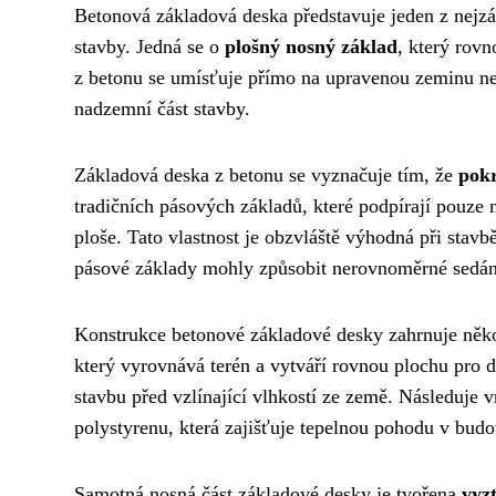
Betonová základová deska představuje jeden z nejzá
stavby. Jedná se o
plošný nosný základ
, který rov
z betonu se umísťuje přímo na upravenou zeminu neb
nadzemní část stavby.
Základová deska z betonu se vyznačuje tím, že
pokr
tradičních pásových základů, které podpírají pouze 
ploše. Tato vlastnost je obzvláště výhodná při sta
pásové základy mohly způsobit nerovnoměrné sedán
Konstrukce betonové základové desky zahrnuje někol
který vyrovnává terén a vytváří rovnou plochu pro d
stavbu před vzlínající vlhkostí ze země. Následuje v
polystyrenu, která zajišťuje tepelnou pohodu v budov
Samotná nosná část základové desky je tvořena
vyz