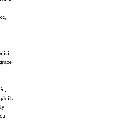
ce,
jící
grace
ěn,
plnily
ly
nou