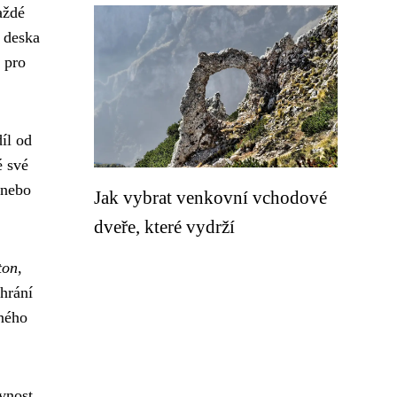
aždé
í deska
 pro
íl od
é své
 nebo
Jak vybrat venkovní vchodové
dveře, které vydrží
ton
,
chrání
aného
evnost