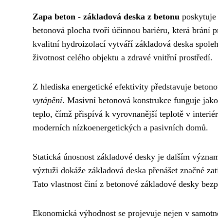
Zapa beton - základová deska z betonu
poskytuje 
betonová plocha tvoří účinnou bariéru, která brání
kvalitní hydroizolací vytváří základová deska spole
životnost celého objektu a zdravé vnitřní prostředí.
Z hlediska energetické efektivity představuje beton
vytápění
. Masivní betonová konstrukce funguje jako
teplo, čímž přispívá k vyrovnanější teplotě v interi
moderních nízkoenergetických a pasivních domů.
Statická únosnost základové desky je dalším význa
výztuži dokáže základová deska přenášet značné zat
Tato vlastnost činí z betonové základové desky bezp
Ekonomická výhodnost se projevuje nejen v samotné