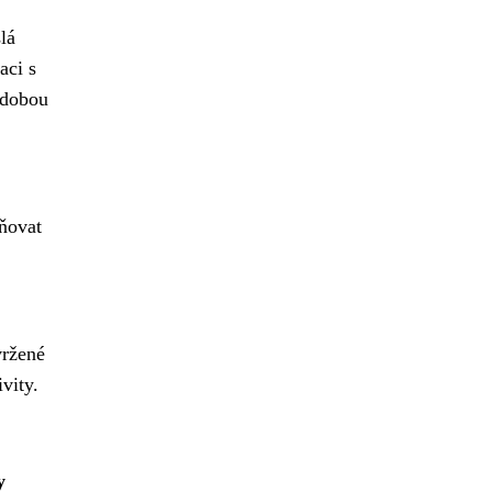
lá
aci s
odobou
ňovat
vržené
vity.
y