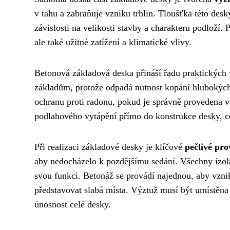
v tahu a zabraňuje vzniku trhlin. Tloušťka této desk
závislosti na velikosti stavby a charakteru podloží. 
ale také užitné zatížení a klimatické vlivy.
Betonová základová deska přináší řadu praktickýc
základům, protože odpadá nutnost kopání hlubokých
ochranu proti radonu, pokud je správně provedena vč
podlahového vytápění přímo do konstrukce desky, c
Při realizaci základové desky je klíčové
pečlivé pr
aby nedocházelo k pozdějšímu sedání. Všechny izola
svou funkci. Betonáž se provádí najednou, aby vzni
představovat slabá místa. Výztuž musí být umístěna
únosnost celé desky.