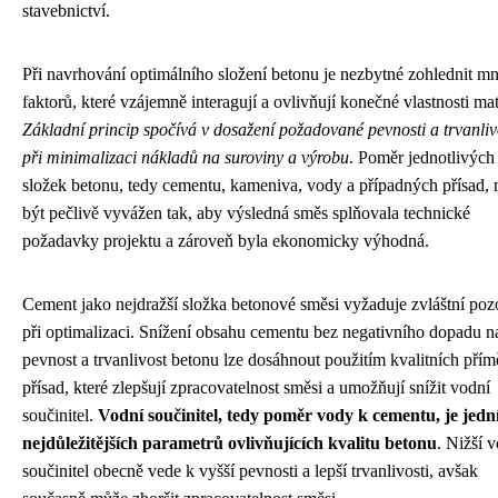
stavebnictví.
Při navrhování optimálního složení betonu je nezbytné zohlednit m
faktorů, které vzájemně interagují a ovlivňují konečné vlastnosti mat
Základní princip spočívá v dosažení požadované pevnosti a trvanliv
při minimalizaci nákladů na suroviny a výrobu
. Poměr jednotlivých
složek betonu, tedy cementu, kameniva, vody a případných přísad, 
být pečlivě vyvážen tak, aby výsledná směs splňovala technické
požadavky projektu a zároveň byla ekonomicky výhodná.
Cement jako nejdražší složka betonové směsi vyžaduje zvláštní poz
při optimalizaci. Snížení obsahu cementu bez negativního dopadu n
pevnost a trvanlivost betonu lze dosáhnout použitím kvalitních přím
přísad, které zlepšují zpracovatelnost směsi a umožňují snížit vodní
součinitel.
Vodní součinitel, tedy poměr vody k cementu, je jedn
nejdůležitějších parametrů ovlivňujících kvalitu betonu
. Nižší 
součinitel obecně vede k vyšší pevnosti a lepší trvanlivosti, avšak