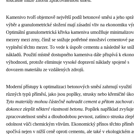
současně může zhoršit zpracovatelnost směsi.
Kamenivo tvoří objemově největší podíl betonové směsi a jeho spr
výběr a granulometrické složení mají zásadní vliv na ekonomiku vý
Optimální granulometrická křivka kameniva umožňuje minimalizov
mezery mezi zrny, čímž se snižuje potřebné množství cementové pa
vyplnění těchto mezer. To vede k úspoře cementu a následně ke sní
nákladů. Použití místně dostupného kameniva dále přispívá k ekon
výhodnosti, protože eliminuje vysoké dopravní náklady spojené s
dovozem materiálu ze vzdálených zdrojů.
Moderní přístupy k optimalizaci betonových směsí zahrnují využití
různých typů příměsí, jako jsou popílky, strusky nebo křemičité úko
Tyto materiály mohou částečně nahradit cement a přitom zachovat
dokonce zlepšit některé vlastnosti betonu
. Popílek například zvyšuje
zpracovatelnost směsi a dlouhodobou pevnost, zatímco struska zlep
odolnost vůči chemickým vlivům. Ekonomický přínos těchto příměs
spočívá nejen v nižší ceně oproti cementu, ale také v ekologickém 