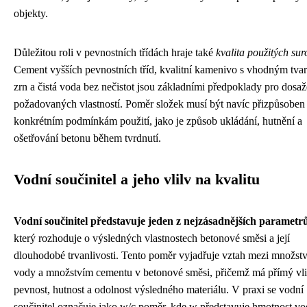
objekty.
Důležitou roli v pevnostních třídách hraje také
kvalita použitých sur
Cement vyšších pevnostních tříd, kvalitní kamenivo s vhodným tva
zrn a čistá voda bez nečistot jsou základními předpoklady pro dosaž
požadovaných vlastností. Poměr složek musí být navíc přizpůsoben
konkrétním podmínkám použití, jako je způsob ukládání, hutnění a
ošetřování betonu během tvrdnutí.
Vodní součinitel a jeho vlilv na kvalitu
Vodní součinitel představuje jeden z nejzásadnějších parametr
který rozhoduje o výsledných vlastnostech betonové směsi a její
dlouhodobé trvanlivosti. Tento poměr vyjadřuje vztah mezi množst
vody a množstvím cementu v betonové směsi, přičemž má přímý vli
pevnost, hutnost a odolnost výsledného materiálu. V praxi se vodní
součinitel označuje jako w/c poměr, kde w představuje hmotnost vo