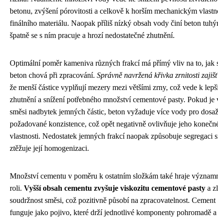
betonu, zvýšení pórovitosti a celkově k horším mechanickým vlast
finálního materiálu. Naopak příliš nízký obsah vody činí beton tuh
špatně se s ním pracuje a hrozí nedostatečné zhutnění.
Optimální poměr kameniva různých frakcí má přímý vliv na to, jak 
beton chová při zpracování.
Správně navržená křivka zrnitosti zajiš
že menší částice vyplňují mezery mezi většími zrny, což vede k lep
zhutnění a snížení potřebného množství cementové pasty. Pokud je 
směsi nadbytek jemných částic, beton vyžaduje více vody pro dosa
požadované konzistence, což opět negativně ovlivňuje jeho konečn
vlastnosti. Nedostatek jemných frakcí naopak způsobuje segregaci 
ztěžuje její homogenizaci.
Množství cementu v poměru k ostatním složkám také hraje význam
roli.
Vyšší obsah cementu zvyšuje viskozitu cementové pasty
a z
soudržnost směsi, což pozitivně působí na zpracovatelnost. Cement
funguje jako pojivo, které drží jednotlivé komponenty pohromadě a