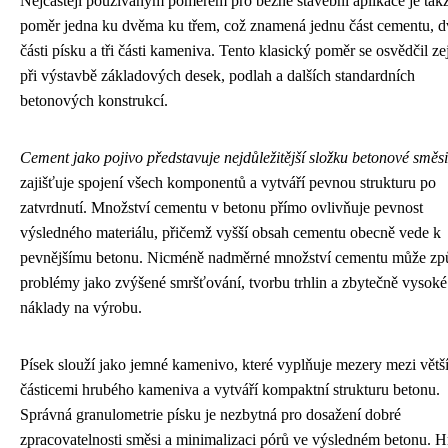
Nejčastěji používaným poměrem pro běžné stavební aplikace je tak
poměr jedna ku dvěma ku třem, což znamená jednu část cementu, d
části písku a tři části kameniva. Tento klasický poměr se osvědčil z
při výstavbě základových desek, podlah a dalších standardních
betonových konstrukcí.
Cement jako pojivo představuje nejdůležitější složku betonové směsi
zajišťuje spojení všech komponentů a vytváří pevnou strukturu po
zatvrdnutí. Množství cementu v betonu přímo ovlivňuje pevnost
výsledného materiálu, přičemž vyšší obsah cementu obecně vede k
pevnějšímu betonu. Nicméně nadměrné množství cementu může způ
problémy jako zvýšené smršťování, tvorbu trhlin a zbytečně vysoké
náklady na výrobu.
Písek slouží jako jemné kamenivo, které vyplňuje mezery mezi větš
částicemi hrubého kameniva a vytváří kompaktní strukturu betonu.
Správná granulometrie písku je nezbytná pro dosažení dobré
zpracovatelnosti směsi a minimalizaci pórů ve výsledném betonu. 