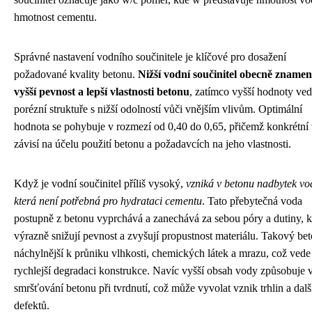
hmotnost cementu.
Správné nastavení vodního součinitele je klíčové pro dosažení
požadované kvality betonu.
Nižší vodní součinitel obecně zname
vyšší pevnost a lepší vlastnosti betonu
, zatímco vyšší hodnoty ve
porézní struktuře s nižší odolností vůči vnějším vlivům. Optimální
hodnota se pohybuje v rozmezí od 0,40 do 0,65, přičemž konkrétní
závisí na účelu použití betonu a požadavcích na jeho vlastnosti.
Když je vodní součinitel příliš vysoký,
vzniká v betonu nadbytek vo
která není potřebná pro hydrataci cementu
. Tato přebytečná voda
postupně z betonu vyprchává a zanechává za sebou póry a dutiny, k
výrazně snižují pevnost a zvyšují propustnost materiálu. Takový bet
náchylnější k průniku vlhkosti, chemických látek a mrazu, což vede
rychlejší degradaci konstrukce. Navíc vyšší obsah vody způsobuje v
smršťování betonu při tvrdnutí, což může vyvolat vznik trhlin a dalš
defektů.