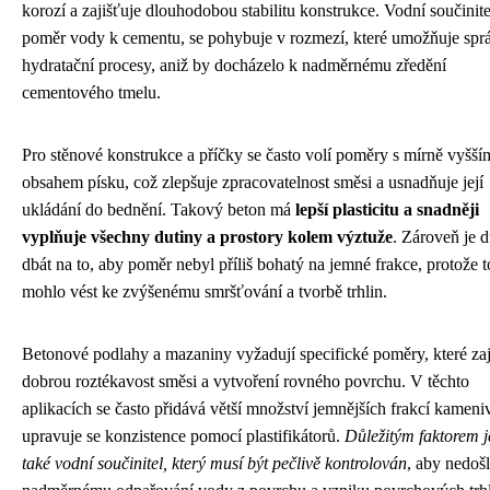
korozí a zajišťuje dlouhodobou stabilitu konstrukce. Vodní součinite
poměr vody k cementu, se pohybuje v rozmezí, které umožňuje spr
hydratační procesy, aniž by docházelo k nadměrnému zředění
cementového tmelu.
Pro stěnové konstrukce a příčky se často volí poměry s mírně vyšší
obsahem písku, což zlepšuje zpracovatelnost směsi a usnadňuje její
ukládání do bednění. Takový beton má
lepší plasticitu a snadněji
vyplňuje všechny dutiny a prostory kolem výztuže
. Zároveň je d
dbát na to, aby poměr nebyl příliš bohatý na jemné frakce, protože t
mohlo vést ke zvýšenému smršťování a tvorbě trhlin.
Betonové podlahy a mazaniny vyžadují specifické poměry, které zaj
dobrou roztékavost směsi a vytvoření rovného povrchu. V těchto
aplikacích se často přidává větší množství jemnějších frakcí kameni
upravuje se konzistence pomocí plastifikátorů.
Důležitým faktorem j
také vodní součinitel, který musí být pečlivě kontrolován
, aby nedoš