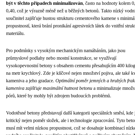
být v těchto případech minimalizován
, často na hodnoty kolem 0
0,40, což je výrazně méně než u běžných betonů. Takto nízký vodn
součinitel zajišťuje hustou strukturu cementového kamene s minimá
propustností, která brání pronikání agresivních látek do vnitřní struk
materiálu.
Pro podmínky s vysokým mechanickým namáháním, jako jsou
průmyslové podlahy nebo mostní konstrukce, se využívají
vysokopevnostní betony s obsahem cementu přesahujícím 400 kilo
na metr krychlový. Zde je klíčové nejen množství pojiva, ale také kv
kameniva a jeho gradace.
Optimální poměr jemných a hrubých frak
kameniva zajišťuje maximální hutnost betonu
a minimalizuje množs
pórů, které by mohly být zdrojem budoucích problémů.
Vodotěsné betony představují další kategorii speciálních směsí, kde 
kritický nejen poměr složek, ale i technologie zpracování. Tyto bet
musí mít velmi nízkou propustnost, což se dosahuje kombinací níz