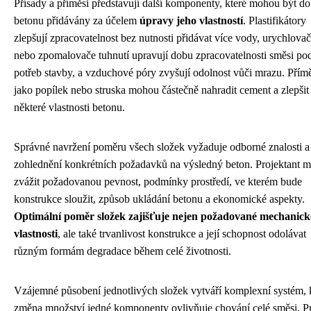
Přísady a příměsi představují další komponenty, které mohou být do
betonu přidávány za účelem
úpravy jeho vlastností
. Plastifikátory
zlepšují zpracovatelnost bez nutnosti přidávat více vody, urychlova
nebo zpomalovače tuhnutí upravují dobu zpracovatelnosti směsi po
potřeb stavby, a vzduchové póry zvyšují odolnost vůči mrazu. Přím
jako popílek nebo struska mohou částečně nahradit cement a zlepšit
některé vlastnosti betonu.
Správné navržení poměru všech složek vyžaduje odborné znalosti a
zohlednění konkrétních požadavků na výsledný beton. Projektant m
zvážit požadovanou pevnost, podmínky prostředí, ve kterém bude
konstrukce sloužit, způsob ukládání betonu a ekonomické aspekty.
Optimální poměr složek zajišťuje nejen požadované mechanick
vlastnosti
, ale také trvanlivost konstrukce a její schopnost odolávat
různým formám degradace během celé životnosti.
Vzájemné působení jednotlivých složek vytváří komplexní systém, 
změna množství jedné komponenty ovlivňuje chování celé směsi. Pr