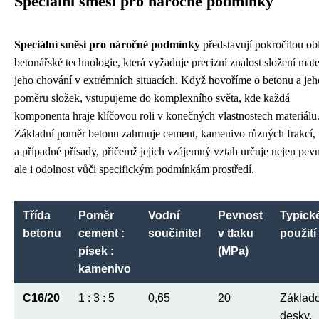
Speciální směsi pro náročné podmínky
Speciální směsi pro náročné podmínky
představují pokročilou obl
betonářské technologie, která vyžaduje precizní znalost složení mate
jeho chování v extrémních situacích. Když hovoříme o betonu a jeh
poměru složek, vstupujeme do komplexního světa, kde každá
komponenta hraje klíčovou roli v konečných vlastnostech materiálu
Základní poměr betonu zahrnuje cement, kamenivo různých frakcí,
a případné přísady, přičemž jejich vzájemný vztah určuje nejen pevn
ale i odolnost vůči specifickým podmínkám prostředí.
Třída
Poměr
Vodní
Pevnost
Typick
betonu
cement :
součinitel
v tlaku
použití
písek :
(MPa)
kamenivo
C16/20
1 : 3 : 5
0,65
20
Základ
desky,