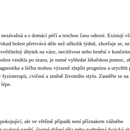
tí nezávažná a s domácí péčí a trochou času odezní. Existují v
okud bolest přetrvává déle než několik týdnů, zhoršuje se, ne
světlitelný úbytek na váze, necitlivost nebo brnění v končeti
bolest vznikla po úrazu, je nutné vyhledat lékařskou pomoc, a
iagnostika a léčba mohou výrazně zlepšit prognózu a urychlit 
 fyzioterapii, cvičení a změně životního stylu. Zaměřte se na
 lépe.
pokojující, ale ve většině případů není příznakem vážného
 svalové napětí, špatné držení těla nebo nadměrná fyzická akt