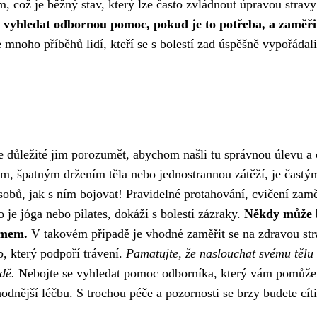
, což je běžný stav, který lze často zvládnout úpravou stravy
, vyhledat odbornou pomoc, pokud je to potřeba, a zaměři
 mnoho příběhů lidí, kteří se s bolestí zad úspěšně vypořádali 
je důležité jim porozumět, abychom našli tu správnou úlevu a 
em, špatným držením těla nebo jednostrannou zátěží, je častý
obů, jak s ním bojovat! Pravidelné protahování, cvičení zam
 je jóga nebo pilates, dokáží s bolestí zázraky.
Někdy může 
témem.
V takovém případě je vhodné zaměřit se na zdravou st
, který podpoří trávení.
Pamatujte, že naslouchat svému tělu
dě.
Nebojte se vyhledat pomoc odborníka, který vám pomůže
odnější léčbu. S trochou péče a pozornosti se brzy budete cíti