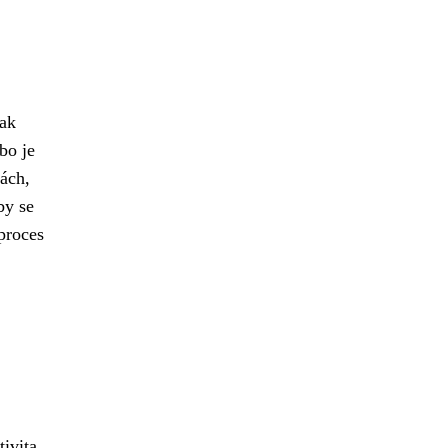
šak
bo je
nách,
by se
proces
ivita.