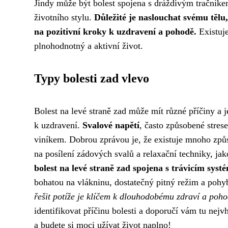
Jindy může být bolest spojena s dráždivým tračníkem
životního stylu.
Důležité je naslouchat svému tělu
na pozitivní kroky k uzdravení a pohodě.
Existuje
plnohodnotný a aktivní život.
Typy bolesti zad vlevo
Bolest na levé straně zad může mít různé příčiny a 
k uzdravení.
Svalové napětí
, často způsobené stres
viníkem. Dobrou zprávou je, že existuje mnoho způs
na posílení zádových svalů a relaxační techniky, jako
bolest na levé straně zad spojena s trávicím sys
bohatou na vlákninu, dostatečný pitný režim a pohyb
řešit potíže je klíčem k dlouhodobému zdraví a poho
identifikovat příčinu bolesti a doporučí vám tu nejvh
a budete si moci užívat život naplno!