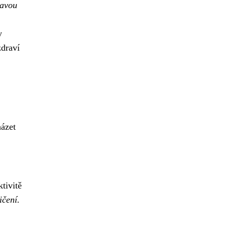
ravou
y
zdraví
házet
tivitě
ičení.