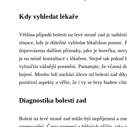
Kdy vyhledat lékaře
Většina případů bolesti na levé straně zad je naštěs
situace, kdy je důležité vyhledat lékařskou pomoc. P
doprovázena dalšími příznaky, jako je horečka, nevy
je na místě konzultace s lékařem. Stejně tak pokud 
vyloučila vážnější poranění. Pamatujte, že včasná d
hojení. Mnoho lidí nachází úlevu od bolesti zad díky
pozitivní aspekty a věřte, že i vy se brzy budete cítit
Diagnostika bolesti zad
Bolest na levé straně zad může být nepříjemná a zne
onemocnění. Často pramení z běžných příčin, jako je