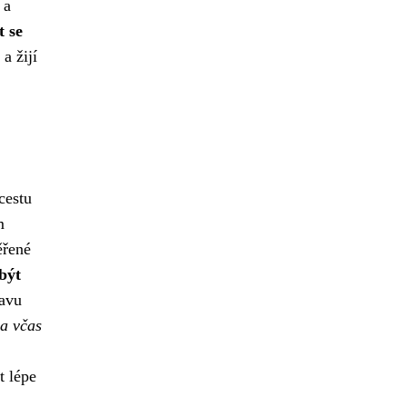
 a
t se
a žijí
cestu
m
ěřené
být
ravu
 a včas
t lépe