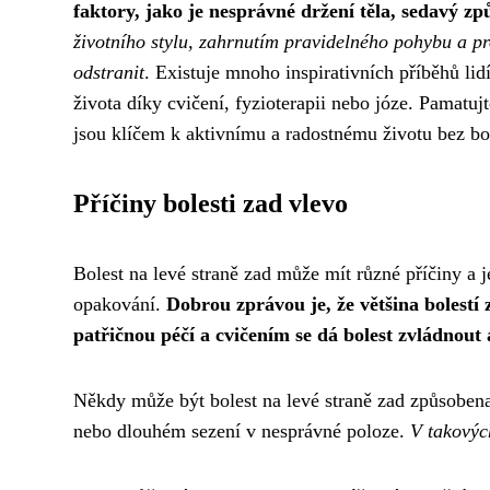
faktory, jako je nesprávné držení těla, sedavý zp
životního stylu, zahrnutím pravidelného pohybu a pro
odstranit
. Existuje mnoho inspirativních příběhů lidí,
života díky cvičení, fyzioterapii nebo józe. Pamatuj
jsou klíčem k aktivnímu a radostnému životu bez bol
Příčiny bolesti zad vlevo
Bolest na levé straně zad může mít různé příčiny a 
opakování.
Dobrou zprávou je, že většina bolest
patřičnou péčí a cvičením se dá bolest zvládnout a
Někdy může být bolest na levé straně zad způsobena
nebo dlouhém sezení v nesprávné poloze.
V takovýc