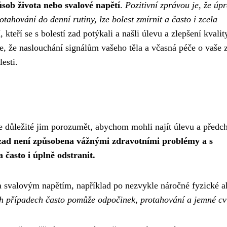
ůsob života nebo svalové napětí
.
Pozitivní zprávou je, že úp
tahování do denní rutiny, lze bolest zmírnit a často i zcela
 kteří se s bolestí zad potýkali a našli úlevu a zlepšení kvalit
te, že naslouchání signálům vašeho těla a včasná péče o vaše 
esti.
je důležité jim porozumět, abychom mohli najít úlevu a předc
í zad není způsobena vážnými zdravotními problémy a s
 často i úplně odstranit.
 svalovým napětím, například po nezvykle náročné fyzické ak
h případech často pomůže odpočinek, protahování a jemné cv