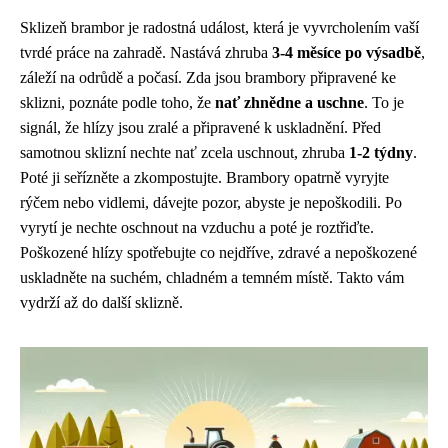
Sklizeň brambor je radostná událost, která je vyvrcholením vaší
tvrdé práce na zahradě. Nastává zhruba
3-4 měsíce po výsadbě
,
záleží na odrůdě a počasí. Zda jsou brambory připravené ke
sklizni, poznáte podle toho, že
nať zhnědne a uschne
. To je
signál, že hlízy jsou zralé a připravené k uskladnění. Před
samotnou sklizní nechte nať zcela uschnout, zhruba
1-2 týdny
.
Poté ji seřízněte a zkompostujte. Brambory opatrně vyryjte
rýčem nebo vidlemi, dávejte pozor, abyste je nepoškodili. Po
vyrytí je nechte oschnout na vzduchu a poté je roztřiďte.
Poškozené hlízy spotřebujte co nejdříve, zdravé a nepoškozené
uskladněte na suchém, chladném a temném místě. Takto vám
vydrží až do další sklizně.