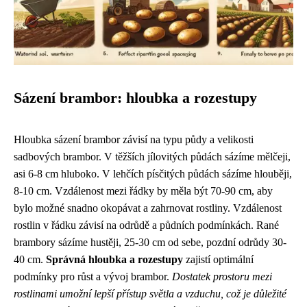
Sázení brambor: hloubka a rozestupy
Hloubka sázení brambor závisí na typu půdy a velikosti
sadbových brambor. V těžších jílovitých půdách sázíme mělčeji,
asi 6-8 cm hluboko. V lehčích písčitých půdách sázíme hlouběji,
8-10 cm. Vzdálenost mezi řádky by měla být 70-90 cm, aby
bylo možné snadno okopávat a zahrnovat rostliny. Vzdálenost
rostlin v řádku závisí na odrůdě a půdních podmínkách. Rané
brambory sázíme hustěji, 25-30 cm od sebe, pozdní odrůdy 30-
40 cm.
Správná hloubka a rozestupy
zajistí optimální
podmínky pro růst a vývoj brambor.
Dostatek prostoru mezi
rostlinami umožní lepší přístup světla a vzduchu, což je důležité