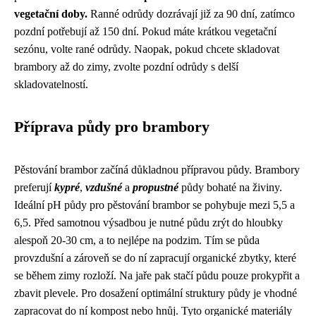
vegetační doby.
Ranné odrůdy dozrávají již za 90 dní, zatímco
pozdní potřebují až 150 dní. Pokud máte krátkou vegetační
sezónu, volte rané odrůdy. Naopak, pokud chcete skladovat
brambory až do zimy, zvolte pozdní odrůdy s delší
skladovatelností.
Příprava půdy pro brambory
Pěstování brambor začíná důkladnou přípravou půdy. Brambory
preferují
kypré
,
vzdušné
a
propustné
půdy bohaté na živiny.
Ideální pH půdy pro pěstování brambor se pohybuje mezi 5,5 a
6,5. Před samotnou výsadbou je nutné půdu zrýt do hloubky
alespoň 20-30 cm, a to nejlépe na podzim. Tím se půda
provzdušní a zároveň se do ní zapracují organické zbytky, které
se během zimy rozloží. Na jaře pak stačí půdu pouze prokypřit a
zbavit plevele. Pro dosažení optimální struktury půdy je vhodné
zapracovat do ní kompost nebo hnůj. Tyto organické materiály