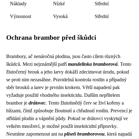
Náklady
Nízké
Střední
Výnosnost
Vysoká
Střední
Ochrana brambor před škůdci
Brambory, ač nenáročná plodina, jsou často cílem různých
škůdců. Mezi nejznámější patří
mandelinka bramborová
. Tento
žlutočerný brouk a jeho larvy dokáží zdecimovat úrodu, pokud
se proti nim nezasáhne. Pravidelná kontrola rostlin a případný
sběr brouků a larev je prvním krokem. Větší napadení pak
vyžaduje použití vhodného insekticidu. Dalším nepřítelem
brambor je
drátovec
. Tento žlutohnědý červ se živí kořeny a
hlízami, čímž způsobuje žloutnutí a chřadnutí rostlin. Prevencí je
střídání plodin a vápnění půdy. Pokud se drátovci vyskytují ve
velkém množství, je možné použít insekticidní přípravky.
Nesmíme zapomenout ani na
plíseň bramborovou
, která napadá