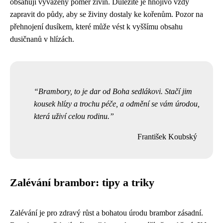
obsahují vyvážený poměr živin. Důležité je hnojivo vždy
zapravit do půdy, aby se živiny dostaly ke kořenům. Pozor na
přehnojení dusíkem, které může vést k vyššímu obsahu
dusičnanů v hlízách.
Brambory, to je dar od Boha sedlákovi. Stačí jim
kousek hlízy a trochu péče, a odmění se vám úrodou,
která uživí celou rodinu.
František Koubský
Zalévání brambor: tipy a triky
Zalévání je pro zdravý růst a bohatou úrodu brambor zásadní.