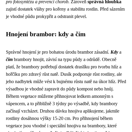
pro fotosyntézu a prevenci chorob.
Zároveň
správná hloubka
zajistí dostatek vláhy pro kořeny a stabilitu rostlin. Před sázením
je vhodné půdu prokypřit a odstranit plevel.
Hnojení brambor: kdy a čím
Správné hnojení je pro bohatou úrodu brambor zásadní.
Kdy
a
čím
brambory hnojit, závisí na typu půdy a odrůdě. Obecně
platí, že brambory potřebují dostatek draslíku pro tvorbu hlíz a
hořčíku pro zdravý růst natě. Dusík podporuje růst rostliny, ale
jeho nadbytek může vést k bujnému růstu natě na úkor hlíz. Před
výsadbou je vhodné zapravit do půdy kompost nebo hnůj.
Během vegetace můžeme přihnojovat ledkem amonným s
vápencem, a to přibližně 3 týdny po výsadbě, kdy brambory
začínají vzcházet. Druhou dávku hnojiva aplikujeme, jakmile
rostliny dosáhnou výšky 15-20 cm. Pro přihnojení během
vegetace jsou vhodné i speciální hnojiva na brambory, které