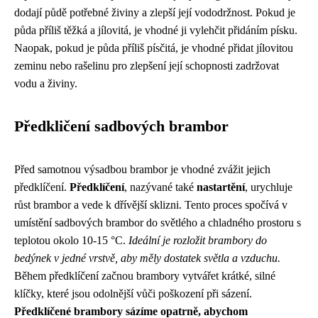
dodají půdě potřebné živiny a zlepší její vododržnost. Pokud je
půda příliš těžká a jílovitá, je vhodné ji vylehčit přidáním písku.
Naopak, pokud je půda příliš písčitá, je vhodné přidat jílovitou
zeminu nebo rašelinu pro zlepšení její schopnosti zadržovat
vodu a živiny.
Předkličení sadbových brambor
Před samotnou výsadbou brambor je vhodné zvážit jejich
předklíčení.
Předklíčení
, nazývané také
nastartění
, urychluje
růst brambor a vede k dřívější sklizni. Tento proces spočívá v
umístění sadbových brambor do světlého a chladného prostoru s
teplotou okolo 10-15 °C.
Ideální je rozložit brambory do
bedýnek v jedné vrstvě, aby měly dostatek světla a vzduchu.
Během předklíčení začnou brambory vytvářet krátké, silné
klíčky, které jsou odolnější vůči poškození při sázení.
Předklíčené brambory sázíme opatrně, abychom