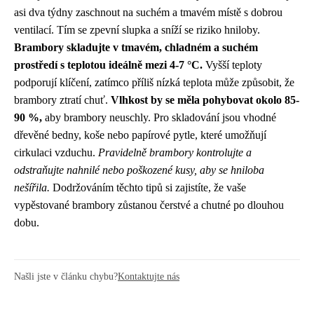
asi dva týdny zaschnout na suchém a tmavém místě s dobrou
ventilací. Tím se zpevní slupka a sníží se riziko hniloby.
Brambory skladujte v tmavém, chladném a suchém
prostředí s teplotou ideálně mezi 4-7 °C.
Vyšší teploty
podporují klíčení, zatímco příliš nízká teplota může způsobit, že
brambory ztratí chuť.
Vlhkost by se měla pohybovat okolo 85-
90 %,
aby brambory neuschly. Pro skladování jsou vhodné
dřevěné bedny, koše nebo papírové pytle, které umožňují
cirkulaci vzduchu.
Pravidelně brambory kontrolujte a
odstraňujte nahnilé nebo poškozené kusy, aby se hniloba
nešířila.
Dodržováním těchto tipů si zajistíte, že vaše
vypěstované brambory zůstanou čerstvé a chutné po dlouhou
dobu.
Našli jste v článku chybu?
Kontaktujte nás