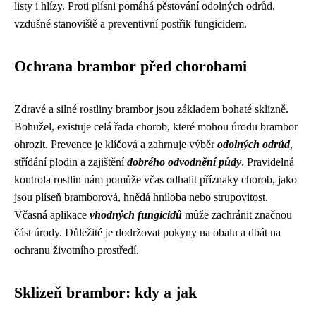
listy i hlízy. Proti plísni pomáhá pěstování odolných odrůd,
vzdušné stanoviště a preventivní postřik fungicidem.
Ochrana brambor před chorobami
Zdravé a silné rostliny brambor jsou základem bohaté sklizně.
Bohužel, existuje celá řada chorob, které mohou úrodu brambor
ohrozit. Prevence je klíčová a zahrnuje výběr
odolných odrůd
,
střídání plodin a zajištění
dobrého odvodnění půdy
. Pravidelná
kontrola rostlin nám pomůže včas odhalit příznaky chorob, jako
jsou plíseň bramborová, hnědá hniloba nebo strupovitost.
Včasná aplikace
vhodných fungicidů
může zachránit značnou
část úrody. Důležité je dodržovat pokyny na obalu a dbát na
ochranu životního prostředí.
Sklizeň brambor: kdy a jak