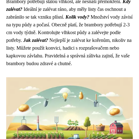
Brambory potřebují stálou vlhkost, ale nesnáší přemokření.
Kdy
zalévat?
Ideální je zalévat ráno, aby měly listy čas oschnout a
zabránilo se tak vzniku plísní.
Kolik vody?
Množství vody závisí
na typu půdy a počasí. Obecně platí, že brambory potřebují 2-3
cm vody týdně. Kontrolujte vlhkost půdy a zalévejte podle
potřeby.
Jak zalévat?
Nejlepší je zalévat ke kořenům, nikoliv na
listy. Můžete použít konvici, hadici s rozprašovačem nebo
kapkovou závlahu. Pravidelná a správná zálivka zajistí, že vaše
brambory budou zdravé a chutné.