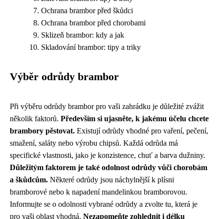
Ochrana brambor před škůdci
Ochrana brambor před chorobami
Sklizeň brambor: kdy a jak
Skladování brambor: tipy a triky
Výběr odrůdy brambor
Při výběru odrůdy brambor pro vaši zahrádku je důležité zvážit
několik faktorů.
Především si ujasněte, k jakému účelu chcete
brambory pěstovat.
Existují odrůdy vhodné pro vaření, pečení,
smažení, saláty nebo výrobu chipsů. Každá odrůda má
specifické vlastnosti, jako je konzistence, chuť a barva dužniny.
Důležitým faktorem je také odolnost odrůdy vůči chorobám
a škůdcům.
Některé odrůdy jsou náchylnější k plísni
bramborové nebo k napadení mandelinkou bramborovou.
Informujte se o odolnosti vybrané odrůdy a zvolte tu, která je
pro vaši oblast vhodná.
Nezapomeňte zohlednit i délku