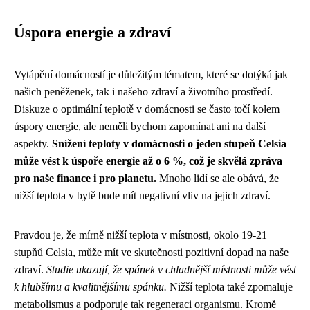
Úspora energie a zdraví
Vytápění domácností je důležitým tématem, které se dotýká jak
našich peněženek, tak i našeho zdraví a životního prostředí.
Diskuze o optimální teplotě v domácnosti se často točí kolem
úspory energie, ale neměli bychom zapomínat ani na další
aspekty.
Snížení teploty v domácnosti o jeden stupeň Celsia
může vést k úspoře energie až o 6 %, což je skvělá zpráva
pro naše finance i pro planetu.
Mnoho lidí se ale obává, že
nižší teplota v bytě bude mít negativní vliv na jejich zdraví.
Pravdou je, že mírně nižší teplota v místnosti, okolo 19-21
stupňů Celsia, může mít ve skutečnosti pozitivní dopad na naše
zdraví.
Studie ukazují, že spánek v chladnější místnosti může vést
k hlubšímu a kvalitnějšímu spánku.
Nižší teplota také zpomaluje
metabolismus a podporuje tak regeneraci organismu. Kromě