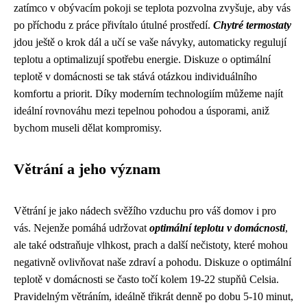
zatímco v obývacím pokoji se teplota pozvolna zvyšuje, aby vás
po příchodu z práce přivítalo útulné prostředí.
Chytré termostaty
jdou ještě o krok dál a učí se vaše návyky, automaticky regulují
teplotu a optimalizují spotřebu energie. Diskuze o optimální
teplotě v domácnosti se tak stává otázkou individuálního
komfortu a priorit. Díky moderním technologiím můžeme najít
ideální rovnováhu mezi tepelnou pohodou a úsporami, aniž
bychom museli dělat kompromisy.
Větrání a jeho význam
Větrání je jako nádech svěžího vzduchu pro váš domov i pro
vás. Nejenže pomáhá udržovat
optimální teplotu v domácnosti
,
ale také odstraňuje vlhkost, prach a další nečistoty, které mohou
negativně ovlivňovat naše zdraví a pohodu. Diskuze o optimální
teplotě v domácnosti se často točí kolem 19-22 stupňů Celsia.
Pravidelným větráním, ideálně třikrát denně po dobu 5-10 minut,