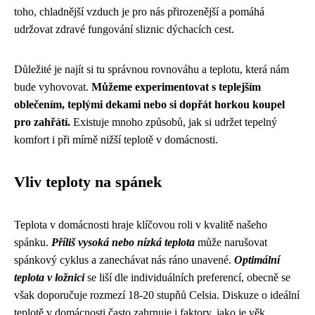
toho, chladnější vzduch je pro nás přirozenější a pomáhá
udržovat zdravé fungování sliznic dýchacích cest.
Důležité je najít si tu správnou rovnováhu a teplotu, která nám
bude vyhovovat.
Můžeme experimentovat s teplejším
oblečením, teplými dekami nebo si dopřát horkou koupel
pro zahřátí.
Existuje mnoho způsobů, jak si udržet tepelný
komfort i při mírně nižší teplotě v domácnosti.
Vliv teploty na spánek
Teplota v domácnosti hraje klíčovou roli v kvalitě našeho
spánku.
Příliš vysoká nebo nízká teplota
může narušovat
spánkový cyklus a zanechávat nás ráno unavené.
Optimální
teplota v ložnici
se liší dle individuálních preferencí, obecně se
však doporučuje rozmezí 18-20 stupňů Celsia. Diskuze o ideální
teplotě v domácnosti často zahrnuje i faktory, jako je věk,