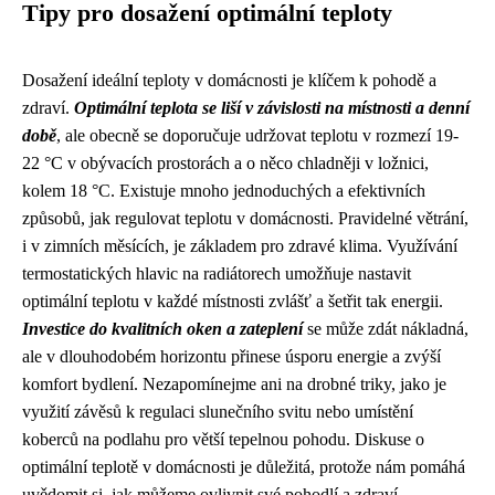
Tipy pro dosažení optimální teploty
Dosažení ideální teploty v domácnosti je klíčem k pohodě a
zdraví.
Optimální teplota se liší v závislosti na místnosti a denní
době
, ale obecně se doporučuje udržovat teplotu v rozmezí 19-
22 °C v obývacích prostorách a o něco chladněji v ložnici,
kolem 18 °C. Existuje mnoho jednoduchých a efektivních
způsobů, jak regulovat teplotu v domácnosti. Pravidelné větrání,
i v zimních měsících, je základem pro zdravé klima. Využívání
termostatických hlavic na radiátorech umožňuje nastavit
optimální teplotu v každé místnosti zvlášť a šetřit tak energii.
Investice do kvalitních oken a zateplení
se může zdát nákladná,
ale v dlouhodobém horizontu přinese úsporu energie a zvýší
komfort bydlení. Nezapomínejme ani na drobné triky, jako je
využití závěsů k regulaci slunečního svitu nebo umístění
koberců na podlahu pro větší tepelnou pohodu. Diskuse o
optimální teplotě v domácnosti je důležitá, protože nám pomáhá
uvědomit si, jak můžeme ovlivnit své pohodlí a zdraví.