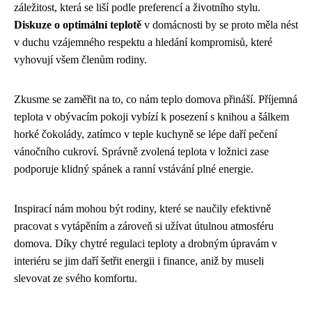
záležitost, která se liší podle preferencí a životního stylu.
Diskuze o optimální teplotě
v domácnosti by se proto měla nést
v duchu vzájemného respektu a hledání kompromisů, které
vyhovují všem členům rodiny.
Zkusme se zaměřit na to, co nám teplo domova přináší. Příjemná
teplota v obývacím pokoji vybízí k posezení s knihou a šálkem
horké čokolády, zatímco v teple kuchyně se lépe daří pečení
vánočního cukroví. Správně zvolená teplota v ložnici zase
podporuje klidný spánek a ranní vstávání plné energie.
Inspirací nám mohou být rodiny, které se naučily efektivně
pracovat s vytápěním a zároveň si užívat útulnou atmosféru
domova. Díky chytré regulaci teploty a drobným úpravám v
interiéru se jim daří šetřit energii i finance, aniž by museli
slevovat ze svého komfortu.