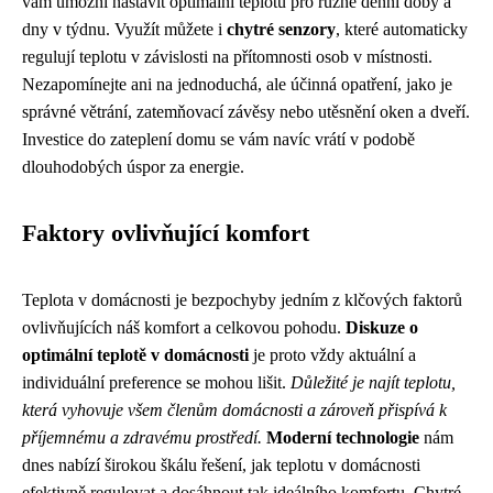
vám umožní nastavit optimální teplotu pro různé denní doby a
dny v týdnu. Využít můžete i
chytré senzory
, které automaticky
regulují teplotu v závislosti na přítomnosti osob v místnosti.
Nezapomínejte ani na jednoduchá, ale účinná opatření, jako je
správné větrání, zatemňovací závěsy nebo utěsnění oken a dveří.
Investice do zateplení domu se vám navíc vrátí v podobě
dlouhodobých úspor za energie.
Faktory ovlivňující komfort
Teplota v domácnosti je bezpochyby jedním z klčových faktorů
ovlivňujících náš komfort a celkovou pohodu.
Diskuze o
optimální teplotě v domácnosti
je proto vždy aktuální a
individuální preference se mohou lišit.
Důležité je najít teplotu,
která vyhovuje všem členům domácnosti a zároveň přispívá k
příjemnému a zdravému prostředí.
Moderní technologie
nám
dnes nabízí širokou škálu řešení, jak teplotu v domácnosti
efektivně regulovat a dosáhnout tak ideálního komfortu. Chytré