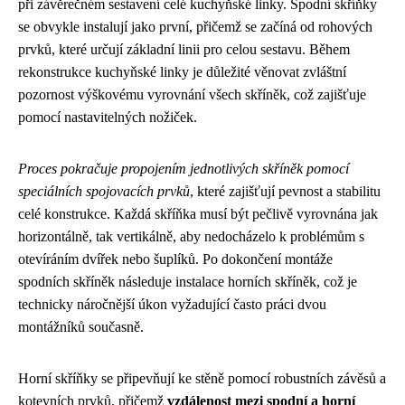
při závěrečném sestavení celé kuchyňské linky. Spodní skříňky
se obvykle instalují jako první, přičemž se začíná od rohových
prvků, které určují základní linii pro celou sestavu. Během
rekonstrukce kuchyňské linky je důležité věnovat zvláštní
pozornost výškovému vyrovnání všech skříněk, což zajišťuje
pomocí nastavitelných nožiček.
Proces pokračuje propojením jednotlivých skříněk pomocí
speciálních spojovacích prvků
, které zajišťují pevnost a stabilitu
celé konstrukce. Každá skříňka musí být pečlivě vyrovnána jak
horizontálně, tak vertikálně, aby nedocházelo k problémům s
otevíráním dvířek nebo šuplíků. Po dokončení montáže
spodních skříněk následuje instalace horních skříněk, což je
technicky náročnější úkon vyžadující často práci dvou
montážníků současně.
Horní skříňky se připevňují ke stěně pomocí robustních závěsů a
kotevních prvků, přičemž
vzdálenost mezi spodní a horní