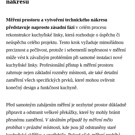
nákresu
Měření prostoru a vytvoření technického nákresu
představuje naprosto zásadní fázi
v celém procesu
rekonstrukce kuchyňské linky, která rozhoduje o úspěchu či
neúspěchu celého projektu. Tento krok vyžaduje mimořádnou
preciznost a pečlivost, protože i sebemenší nepřesnost v měření
může vést k závažným problémům při samotné instalaci nové
kuchyňské linky. Profesionální přístup k měření prostoru
zahrnuje nejen základní rozměry místnosti, ale také detailní
zaměření všech specifických prvků, které mohou ovlivnit
konečný design a funkčnost kuchyně.
Před samotným zahájením měření je nezbytné prostor důkladně
připravit a odstranit veškeré překážky, které by mohly bránit
přesnému zaměření.
V ideálním případě by měření mělo
probíhat v prázdné místnosti
, kde jsou již odstraněny staré
kuchyňské skříňky a spotřebiče. Pokud však měření probíhá