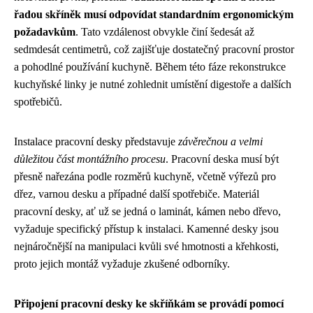
řadou skříněk musí odpovídat standardním ergonomickým
požadavkům
. Tato vzdálenost obvykle činí šedesát až
sedmdesát centimetrů, což zajišťuje dostatečný pracovní prostor
a pohodlné používání kuchyně. Během této fáze rekonstrukce
kuchyňské linky je nutné zohlednit umístění digestoře a dalších
spotřebičů.
Instalace pracovní desky představuje
závěrečnou a velmi
důležitou část montážního procesu
. Pracovní deska musí být
přesně nařezána podle rozměrů kuchyně, včetně výřezů pro
dřez, varnou desku a případné další spotřebiče. Materiál
pracovní desky, ať už se jedná o laminát, kámen nebo dřevo,
vyžaduje specifický přístup k instalaci. Kamenné desky jsou
nejnáročnější na manipulaci kvůli své hmotnosti a křehkosti,
proto jejich montáž vyžaduje zkušené odborníky.
Připojení pracovní desky ke skříňkám se provádí pomocí