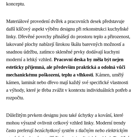
konceptu.
Materiálové provedení dvířek a pracovních desek představuje
další klíčový aspekt výběru designu při rekonstrukci kuchyňské
linky. Dřevěné povrchy přinášejí do prostoru teplo a přirozenost,
lakované plochy nabízejí širokou škálu barevných možností a
snadnou údržbu, zatímco skleněné prvky dodávají kuchyni
moderní a lehký vzhled.
Pracovní deska by měla být nejen
esteticky příjemná, ale především praktická a odolná vůči
mechanickému poškození, teplu a vlhkosti
. Kámen, umělý
kámen, laminát nebo dřevo mají každý své specifické vlastnosti
a výhody, které je třeba zvážit v kontextu individuálních potřeb a
rozpočtu.
Důležitým prvkem designu jsou také úchytky a kování, které
mohou výrazně ovlivnit celkový vzhled linky. Moderní trendy
často preferují
bezúchytkový systém s tlačným nebo elektrickým