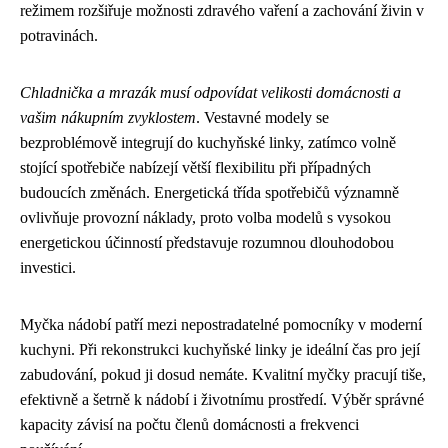
režimem rozšiřuje možnosti zdravého vaření a zachování živin v
potravinách.
Chladnička a mrazák musí odpovídat velikosti domácnosti a
vašim nákupním zvyklostem
. Vestavné modely se
bezproblémově integrují do kuchyňské linky, zatímco volně
stojící spotřebiče nabízejí větší flexibilitu při případných
budoucích změnách. Energetická třída spotřebičů významně
ovlivňuje provozní náklady, proto volba modelů s vysokou
energetickou účinností představuje rozumnou dlouhodobou
investici.
Myčka nádobí patří mezi nepostradatelné pomocníky v moderní
kuchyni. Při rekonstrukci kuchyňské linky je ideální čas pro její
zabudování, pokud ji dosud nemáte. Kvalitní myčky pracují tiše,
efektivně a šetrně k nádobí i životnímu prostředí. Výběr správné
kapacity závisí na počtu členů domácnosti a frekvenci