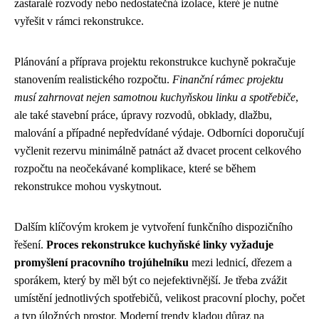
zastaralé rozvody nebo nedostatečná izolace, které je nutné
vyřešit v rámci rekonstrukce.
Plánování a příprava projektu rekonstrukce kuchyně pokračuje
stanovením realistického rozpočtu.
Finanční rámec projektu
musí zahrnovat nejen samotnou kuchyňskou linku a spotřebiče
,
ale také stavební práce, úpravy rozvodů, obklady, dlažbu,
malování a případné nepředvídané výdaje. Odborníci doporučují
vyčlenit rezervu minimálně patnáct až dvacet procent celkového
rozpočtu na neočekávané komplikace, které se během
rekonstrukce mohou vyskytnout.
Dalším klíčovým krokem je vytvoření funkčního dispozičního
řešení.
Proces rekonstrukce kuchyňské linky vyžaduje
promyšlení pracovního trojúhelníku
mezi lednicí, dřezem a
sporákem, který by měl být co nejefektivnější. Je třeba zvážit
umístění jednotlivých spotřebičů, velikost pracovní plochy, počet
a typ úložných prostor. Moderní trendy kladou důraz na