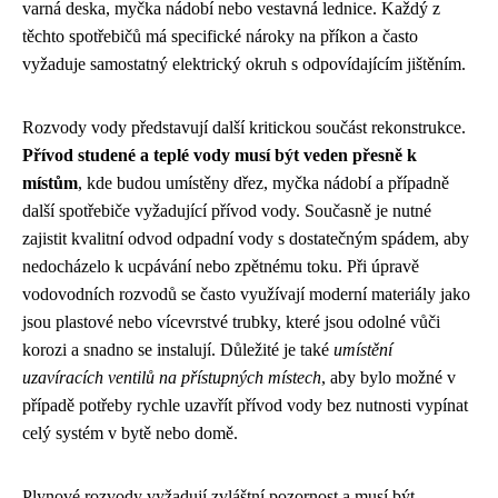
varná deska, myčka nádobí nebo vestavná lednice. Každý z
těchto spotřebičů má specifické nároky na příkon a často
vyžaduje samostatný elektrický okruh s odpovídajícím jištěním.
Rozvody vody představují další kritickou součást rekonstrukce.
Přívod studené a teplé vody musí být veden přesně k
místům
, kde budou umístěny dřez, myčka nádobí a případně
další spotřebiče vyžadující přívod vody. Současně je nutné
zajistit kvalitní odvod odpadní vody s dostatečným spádem, aby
nedocházelo k ucpávání nebo zpětnému toku. Při úpravě
vodovodních rozvodů se často využívají moderní materiály jako
jsou plastové nebo vícevrstvé trubky, které jsou odolné vůči
korozi a snadno se instalují. Důležité je také
umístění
uzavíracích ventilů na přístupných místech
, aby bylo možné v
případě potřeby rychle uzavřít přívod vody bez nutnosti vypínat
celý systém v bytě nebo domě.
Plynové rozvody vyžadují zvláštní pozornost a musí být