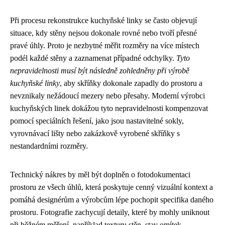
Při procesu rekonstrukce kuchyňské linky se často objevují
situace, kdy stěny nejsou dokonale rovné nebo tvoří přesné
pravé úhly. Proto je nezbytné měřit rozměry na více místech
podél každé stěny a zaznamenat případné odchylky.
Tyto
nepravidelnosti musí být následně zohledněny při výrobě
kuchyňské linky
, aby skříňky dokonale zapadly do prostoru a
nevznikaly nežádoucí mezery nebo přesahy. Moderní výrobci
kuchyňských linek dokážou tyto nepravidelnosti kompenzovat
pomocí speciálních řešení, jako jsou nastavitelné sokly,
vyrovnávací lišty nebo zakázkově vyrobené skříňky s
nestandardními rozměry.
Technický nákres by měl být doplněn o fotodokumentaci
prostoru ze všech úhlů, která poskytuje cenný vizuální kontext a
pomáhá designérům a výrobcům lépe pochopit specifika daného
prostoru. Fotografie zachycují detaily, které by mohly uniknout
při běžném měření, například texturu stěn, stav omítek,