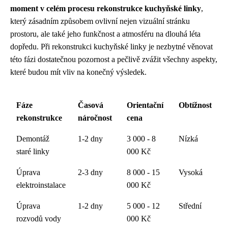
moment v celém procesu rekonstrukce kuchyňské linky
,
který zásadním způsobem ovlivní nejen vizuální stránku
prostoru, ale také jeho funkčnost a atmosféru na dlouhá léta
dopředu. Při rekonstrukci kuchyňské linky je nezbytné věnovat
této fázi dostatečnou pozornost a pečlivě zvážit všechny aspekty,
které budou mít vliv na konečný výsledek.
Fáze
Časová
Orientační
Obtížnost
rekonstrukce
náročnost
cena
Demontáž
1-2 dny
3 000 - 8
Nízká
staré linky
000 Kč
Úprava
2-3 dny
8 000 - 15
Vysoká
elektroinstalace
000 Kč
Úprava
1-2 dny
5 000 - 12
Střední
rozvodů vody
000 Kč