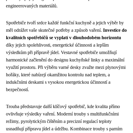
engineerovaných materiálů.
Spotřebiče tvoří srdce každé funkční kuchyně a jejich výběr by
měl odrážet vaše skutečné potřeby a způsob vaření.
Investice do
kvalitních spotřebičů se vyplatí v dlouhodobém horizontu
díky jejich spolehlivosti, energetické účinnosti a lepším
výsledkům při přípravě jídel. Vestavné spotřebiče umožňují
harmonické začlenění do designu kuchyňské linky a maximální
využití prostoru. Při výběru varné desky zvažte mezi plynovými
hořáky, které nabízejí okamžitou kontrolu nad teplem, a
indukčními deskami s vysokou energetickou účinností a
bezpečností.
Trouba představuje další klíčový spotřebič, kde kvalita přímo
ovlivňuje výsledky vaření. Moderní trouby s multifunkčními
režimy, pyrolytickým čištěním a precizní regulací teploty
usnadňují přípravu jídel a údržbu. Kombinace trouby s parním