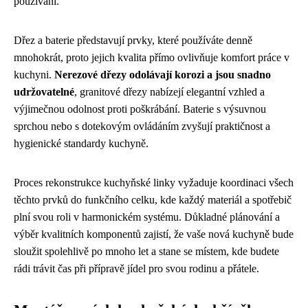
používání.
Dřez a baterie představují prvky, které používáte denně
mnohokrát, proto jejich kvalita přímo ovlivňuje komfort práce v
kuchyni.
Nerezové dřezy odolávají korozi a jsou snadno
udržovatelné
, granitové dřezy nabízejí elegantní vzhled a
výjimečnou odolnost proti poškrábání. Baterie s výsuvnou
sprchou nebo s dotekovým ovládáním zvyšují praktičnost a
hygienické standardy kuchyně.
Proces rekonstrukce kuchyňské linky vyžaduje koordinaci všech
těchto prvků do funkčního celku, kde každý materiál a spotřebič
plní svou roli v harmonickém systému. Důkladné plánování a
výběr kvalitních komponentů zajistí, že vaše nová kuchyně bude
sloužit spolehlivě po mnoho let a stane se místem, kde budete
rádi trávit čas při přípravě jídel pro svou rodinu a přátele.