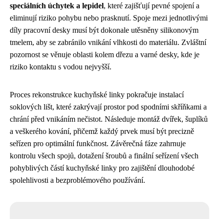
speciálních úchytek a lepidel
, které zajišťují pevné spojení a
eliminují riziko pohybu nebo prasknutí. Spoje mezi jednotlivými
díly pracovní desky musí být dokonale utěsněny silikonovým
tmelem, aby se zabránilo vnikání vlhkosti do materiálu. Zvláštní
pozornost se věnuje oblasti kolem dřezu a varné desky, kde je
riziko kontaktu s vodou nejvyšší.
Proces rekonstrukce kuchyňské linky pokračuje instalací
soklových lišt, které zakrývají prostor pod spodními skříňkami a
chrání před vnikáním nečistot. Následuje montáž dvířek, šuplíků
a veškerého kování, přičemž každý prvek musí být precizně
seřízen pro optimální funkčnost. Závěrečná fáze zahrnuje
kontrolu všech spojů, dotažení šroubů a finální seřízení všech
pohyblivých částí kuchyňské linky pro zajištění dlouhodobé
spolehlivosti a bezproblémového používání.