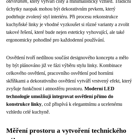
otevíráním
, který vytváří čistý a minimalistický vzhled. Tradiční
úchytky naopak mohou být dekorativním prvkem, který
podtrhuje zvolený styl interiéru. Při procesu rekonstrukce
kuchyňské linky je vhodné vyzkoušet si různé varianty a zvolit
takové řešení, které bude nejen esteticky vyhovující, ale také
ergonomicky pohodlné pro každodenní používání.
Osvětlení tvoří nedílnou součást designového konceptu a mělo
by být plánováno již ve fázi výběru stylu linky. Kombinace
celkového osvětlení, pracovního osvětlení pod horními
skříňkami a dekorativního osvětlení vytváří vrstvený efekt, který
zvyšuje funkčnost i atmosféru prostoru.
Moderní LED
technologie umožňují integrovat osvětlení přímo do
konstrukce linky
, což přispívá k elegantnímu a ucelenému
vzhledu celé kuchyně.
Měření prostoru a vytvoření technického