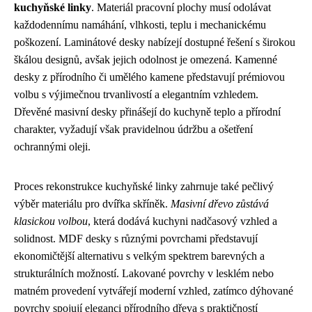
kuchyňské linky
. Materiál pracovní plochy musí odolávat
každodennímu namáhání, vlhkosti, teplu i mechanickému
poškození. Laminátové desky nabízejí dostupné řešení s širokou
škálou designů, avšak jejich odolnost je omezená. Kamenné
desky z přírodního či umělého kamene představují prémiovou
volbu s výjimečnou trvanlivostí a elegantním vzhledem.
Dřevěné masivní desky přinášejí do kuchyně teplo a přírodní
charakter, vyžadují však pravidelnou údržbu a ošetření
ochrannými oleji.
Proces rekonstrukce kuchyňské linky zahrnuje také pečlivý
výběr materiálu pro dvířka skříněk.
Masivní dřevo zůstává
klasickou volbou
, která dodává kuchyni nadčasový vzhled a
solidnost. MDF desky s různými povrchami představují
ekonomičtější alternativu s velkým spektrem barevných a
strukturálních možností. Lakované povrchy v lesklém nebo
matném provedení vytvářejí moderní vzhled, zatímco dýhované
povrchy spojují eleganci přírodního dřeva s praktičností