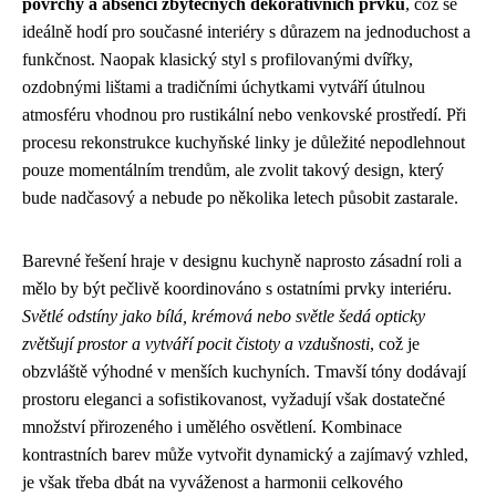
povrchy a absenci zbytečných dekorativních prvků
, což se
ideálně hodí pro současné interiéry s důrazem na jednoduchost a
funkčnost. Naopak klasický styl s profilovanými dvířky,
ozdobnými lištami a tradičními úchytkami vytváří útulnou
atmosféru vhodnou pro rustikální nebo venkovské prostředí. Při
procesu rekonstrukce kuchyňské linky je důležité nepodlehnout
pouze momentálním trendům, ale zvolit takový design, který
bude nadčasový a nebude po několika letech působit zastarale.
Barevné řešení hraje v designu kuchyně naprosto zásadní roli a
mělo by být pečlivě koordinováno s ostatními prvky interiéru.
Světlé odstíny jako bílá, krémová nebo světle šedá opticky
zvětšují prostor a vytváří pocit čistoty a vzdušnosti
, což je
obzvláště výhodné v menších kuchyních. Tmavší tóny dodávají
prostoru eleganci a sofistikovanost, vyžadují však dostatečné
množství přirozeného i umělého osvětlení. Kombinace
kontrastních barev může vytvořit dynamický a zajímavý vzhled,
je však třeba dbát na vyváženost a harmonii celkového