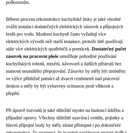
poškozením.
Během procesu rekonstrukce kuchyňské linky je také vhodné
zvážit instalaci dodatečných elektrických zásuvek a přípojných
bodů pro vodu. Moderní kuchyně často vyžadují více
elektrických vývodů než starší instalace, protože lidé používají
stále více elektrických spotřebičů a pomůcek.
Dostatečný počet
zásuvek na pracovní ploše
umožňuje pohodlné používání
kuchyňských robotů, mixérů, kávovarů a dalších přístrojů bez
nutnosti neustálého přepojování. Zásuvky by měly být umístěny
ve výšce přibližně patnáct až dvacet centimetrů nad pracovní
deskou a měly by být vybaveny ochranou proti vlhkosti a
přepětí.
Při úpravě rozvodů je také důležité myslet na budoucí údržbu a
případné opravy. Všechny důležité uzavírací ventily, pojistky a
hlavní přípojné body by měly zůstat přístupné i po dokončení
rekonstrukce. To znamená, že je nutné naplánovat revizní dvířka