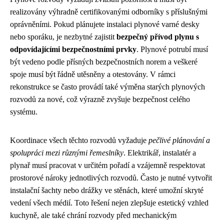
realizovány výhradně certifikovanými odborníky s příslušnými
oprávněními. Pokud plánujete instalaci plynové varné desky
nebo sporáku, je nezbytné zajistit
bezpečný přívod plynu s
odpovídajícími bezpečnostními prvky
. Plynové potrubí musí
být vedeno podle přísných bezpečnostních norem a veškeré
spoje musí být řádně utěsněny a otestovány. V rámci
rekonstrukce se často provádí také výměna starých plynových
rozvodů za nové, což výrazně zvyšuje bezpečnost celého
systému.
Koordinace všech těchto rozvodů vyžaduje
pečlivé plánování a
spolupráci mezi různými řemeslníky
. Elektrikář, instalatér a
plynař musí pracovat v určitém pořadí a vzájemně respektovat
prostorové nároky jednotlivých rozvodů. Často je nutné vytvořit
instalační šachty nebo drážky ve stěnách, které umožní skryté
vedení všech médií. Toto řešení nejen zlepšuje estetický vzhled
kuchyně, ale také chrání rozvody před mechanickým