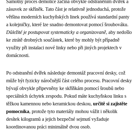
Samotný proces demolice začíná obvykle odstraněním dvířek a
zásuvek ze skříněk. Tato část je relativně jednoduchá, protože
většina moderních kuchyňských linek používá standardní panty
a kolejničky, které lze snadno demontovat pomocí šroubováku.
Důležité je postupovat systematicky a organizovaně
, aby nedošlo
ke ztrátě drobných součástek, které by mohly být případně
využity při instalaci nové linky nebo při jiných projektech v
domácnosti.
Po odstranění dvířek následuje demontáž pracovní desky, což
může být fyzicky náročnější část celého procesu. Pracovní desky
bývají obvykle připevněny ke skříňkám pomocí šroubů nebo
speciálních úchytek zespodu. Pokud máte kuchyňskou linku s
těžkou kamennou nebo keramickou deskou,
určitě si zajistěte
pomocníka
, protože tyto materiály mohou vážit i několik
desítek kilogramů a jejich bezpečné sejmutí vyžaduje
koordinovanou práci minimálně dvou osob.