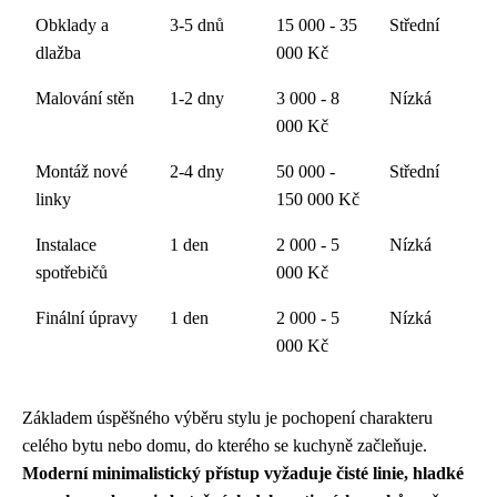
Obklady a
3-5 dnů
15 000 - 35
Střední
dlažba
000 Kč
Malování stěn
1-2 dny
3 000 - 8
Nízká
000 Kč
Montáž nové
2-4 dny
50 000 -
Střední
linky
150 000 Kč
Instalace
1 den
2 000 - 5
Nízká
spotřebičů
000 Kč
Finální úpravy
1 den
2 000 - 5
Nízká
000 Kč
Základem úspěšného výběru stylu je pochopení charakteru
celého bytu nebo domu, do kterého se kuchyně začleňuje.
Moderní minimalistický přístup vyžaduje čisté linie, hladké