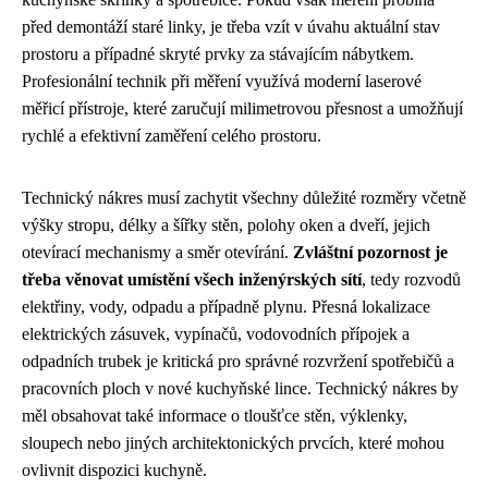
před demontáží staré linky, je třeba vzít v úvahu aktuální stav
prostoru a případné skryté prvky za stávajícím nábytkem.
Profesionální technik při měření využívá moderní laserové
měřicí přístroje, které zaručují milimetrovou přesnost a umožňují
rychlé a efektivní zaměření celého prostoru.
Technický nákres musí zachytit všechny důležité rozměry včetně
výšky stropu, délky a šířky stěn, polohy oken a dveří, jejich
otevírací mechanismy a směr otevírání.
Zvláštní pozornost je
třeba věnovat umístění všech inženýrských sítí
, tedy rozvodů
elektřiny, vody, odpadu a případně plynu. Přesná lokalizace
elektrických zásuvek, vypínačů, vodovodních přípojek a
odpadních trubek je kritická pro správné rozvržení spotřebičů a
pracovních ploch v nové kuchyňské lince. Technický nákres by
měl obsahovat také informace o tloušťce stěn, výklenky,
sloupech nebo jiných architektonických prvcích, které mohou
ovlivnit dispozici kuchyně.