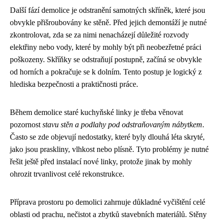
Další fází demolice je odstranění samotných skříněk, které jsou
obvykle přišroubovány ke stěně. Před jejich demontáží je nutné
zkontrolovat, zda se za nimi nenacházejí důležité rozvody
elektřiny nebo vody, které by mohly být při neobezřetné práci
poškozeny. Skříňky se odstraňují postupně, začíná se obvykle
od horních a pokračuje se k dolním. Tento postup je logický z
hlediska bezpečnosti a praktičnosti práce.
Během demolice staré kuchyňské linky je třeba věnovat
pozornost
stavu stěn a podlahy pod odstraňovaným nábytkem
.
Často se zde objevují nedostatky, které byly dlouhá léta skryté,
jako jsou praskliny, vlhkost nebo plísně. Tyto problémy je nutné
řešit ještě před instalací nové linky, protože jinak by mohly
ohrozit trvanlivost celé rekonstrukce.
Příprava prostoru po demolici zahrnuje důkladné vyčištění celé
oblasti od prachu, nečistot a zbytků stavebních materiálů. Stěny