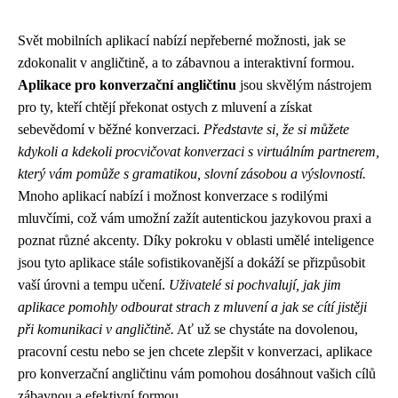
Svět mobilních aplikací nabízí nepřeberné možnosti, jak se
zdokonalit v angličtině, a to zábavnou a interaktivní formou.
Aplikace pro konverzační angličtinu
jsou skvělým nástrojem
pro ty, kteří chtějí překonat ostych z mluvení a získat
sebevědomí v běžné konverzaci.
Představte si, že si můžete
kdykoli a kdekoli procvičovat konverzaci s virtuálním partnerem,
který vám pomůže s gramatikou, slovní zásobou a výslovností.
Mnoho aplikací nabízí i možnost konverzace s rodilými
mluvčími, což vám umožní zažít autentickou jazykovou praxi a
poznat různé akcenty. Díky pokroku v oblasti umělé inteligence
jsou tyto aplikace stále sofistikovanější a dokáží se přizpůsobit
vaší úrovni a tempu učení.
Uživatelé si pochvalují, jak jim
aplikace pomohly odbourat strach z mluvení a jak se cítí jistěji
při komunikaci v angličtině.
Ať už se chystáte na dovolenou,
pracovní cestu nebo se jen chcete zlepšit v konverzaci, aplikace
pro konverzační angličtinu vám pomohou dosáhnout vašich cílů
zábavnou a efektivní formou.