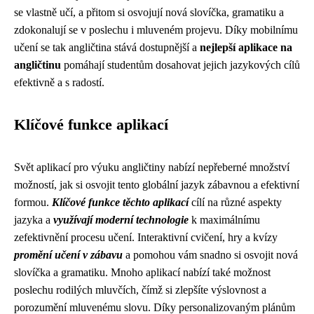
se vlastně učí, a přitom si osvojují nová slovíčka, gramatiku a
zdokonalují se v poslechu i mluveném projevu. Díky mobilnímu
učení se tak angličtina stává dostupnější a
nejlepší aplikace na
angličtinu
pomáhají studentům dosahovat jejich jazykových cílů
efektivně a s radostí.
Klíčové funkce aplikací
Svět aplikací pro výuku angličtiny nabízí nepřeberné množství
možností, jak si osvojit tento globální jazyk zábavnou a efektivní
formou.
Klíčové funkce těchto aplikací
cílí na různé aspekty
jazyka a
využívají moderní technologie
k maximálnímu
zefektivnění procesu učení. Interaktivní cvičení, hry a kvízy
promění učení v zábavu
a pomohou vám snadno si osvojit nová
slovíčka a gramatiku. Mnoho aplikací nabízí také možnost
poslechu rodilých mluvčích, čímž si zlepšíte výslovnost a
porozumění mluvenému slovu. Díky personalizovaným plánům