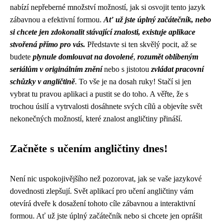
nabízí nepřeberné množství možností, jak si osvojit tento jazyk
zábavnou a efektivní formou.
Ať už jste úplný začátečník, nebo
si chcete jen zdokonalit stávající znalosti, existuje aplikace
stvořená přímo pro vás.
Představte si ten skvělý pocit, až se
budete
plynule domlouvat na dovolené
,
rozumět oblíbeným
seriálům v originálním znění
nebo s jistotou
zvládat pracovní
schůzky v angličtině
. To vše je na dosah ruky! Stačí si jen
vybrat tu pravou aplikaci a pustit se do toho. A věřte, že s
trochou úsilí a vytrvalosti dosáhnete svých cílů a objevíte svět
nekonečných možností, které znalost angličtiny přináší.
Začněte s učením angličtiny dnes!
Není nic uspokojivějšího než pozorovat, jak se vaše jazykové
dovednosti zlepšují. Svět aplikací pro učení angličtiny vám
otevírá dveře k dosažení tohoto cíle zábavnou a interaktivní
formou. Ať už jste úplný začátečník nebo si chcete jen oprášit