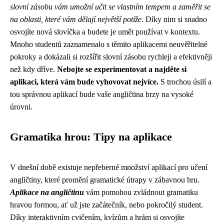
slovní zásobu vám umožní učit se vlastním tempem a zaměřit se
na oblasti, které vám dělají největší potíže.
Díky nim si snadno
osvojíte nová slovíčka a budete je umět používat v kontextu.
Mnoho studentů zaznamenalo s těmito aplikacemi neuvěřitelné
pokroky a dokázali si rozšířit slovní zásobu rychleji a efektivněji
než kdy dříve.
Nebojte se experimentovat a najděte si
aplikaci, která vám bude vyhovovat nejvíce.
S trochou úsilí a
tou správnou aplikací bude vaše angličtina brzy na vysoké
úrovni.
Gramatika hrou: Tipy na aplikace
V dnešní době existuje nepřeberné množství aplikací pro učení
angličtiny, které promění gramatické útrapy v zábavnou hru.
Aplikace na angličtinu
vám pomohou zvládnout gramatiku
hravou formou, ať už jste začátečník, nebo pokročilý student.
Díky interaktivním cvičením, kvízům a hrám si osvojíte