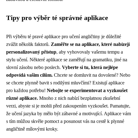
Tipy pro výběr té správné aplikace
Při výběru té pravé aplikace pro učení angličtiny je důležité
zvážit několik faktorů.
Zaměřte se na aplikace, které nabízejí
personalizovaný přístup
, aby vyhovovaly vašemu tempu a
stylu učení. Některé aplikace se zaměřují na gramatiku, jiné na
slovní zásobu nebo poslech.
Vyberte si tu, která nejlépe
odpovídá vašim cílům.
Chcete se domluvit na dovolené? Nebo
se chcete plynně bavit s rodilými mluvčími? Existují aplikace
pro každou potřebu!
Nebojte se experimentovat a vyzkoušet
různé aplikace.
Mnoho z nich nabízí bezplatnou zkušební
verzi, abyste si je mohli před zakoupením vyzkoušet. Pamatujte,
že učení jazyka by mělo být zábavné a motivující. Aplikace vám
s tím můžou skvěle pomoct a posunout vás na cestě k plynné
angličtině mílovými kroky.