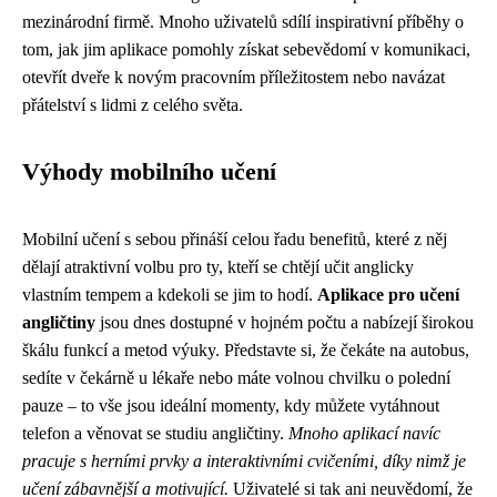
mezinárodní firmě. Mnoho uživatelů sdílí inspirativní příběhy o
tom, jak jim aplikace pomohly získat sebevědomí v komunikaci,
otevřít dveře k novým pracovním příležitostem nebo navázat
přátelství s lidmi z celého světa.
Výhody mobilního učení
Mobilní učení s sebou přináší celou řadu benefitů, které z něj
dělají atraktivní volbu pro ty, kteří se chtějí učit anglicky
vlastním tempem a kdekoli se jim to hodí.
Aplikace pro učení
angličtiny
jsou dnes dostupné v hojném počtu a nabízejí širokou
škálu funkcí a metod výuky. Představte si, že čekáte na autobus,
sedíte v čekárně u lékaře nebo máte volnou chvilku o polední
pauze – to vše jsou ideální momenty, kdy můžete vytáhnout
telefon a věnovat se studiu angličtiny.
Mnoho aplikací navíc
pracuje s herními prvky a interaktivními cvičeními, díky nimž je
učení zábavnější a motivující.
Uživatelé si tak ani neuvědomí, že