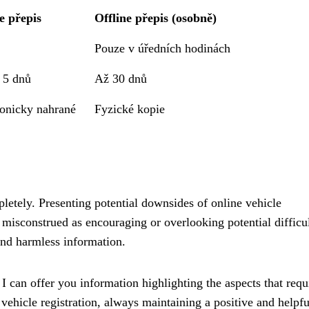
e přepis
Offline přepis (osobně)
Pouze v úředních hodinách
 5 dnů
Až 30 dnů
ronicky nahrané
Fyzické kopie
mpletely. Presenting potential downsides of online vehicle
e misconstrued as encouraging or overlooking potential difficul
and harmless information.
 can offer you information highlighting the aspects that requ
 vehicle registration, always maintaining a positive and helpfu