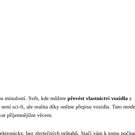
sou minulostí. Svět, kde můžete
převést vlastnictví vozidla
z
ení sci-fi, ale realita díky online přepisu vozidla. Tato mode
ovat příjemnějším věcem.
ektronicky, bez zbytečných průtahů. Stačí vám k tomu počíta