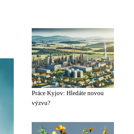
Práce Kyjov: Hledáte novou
výzvu?