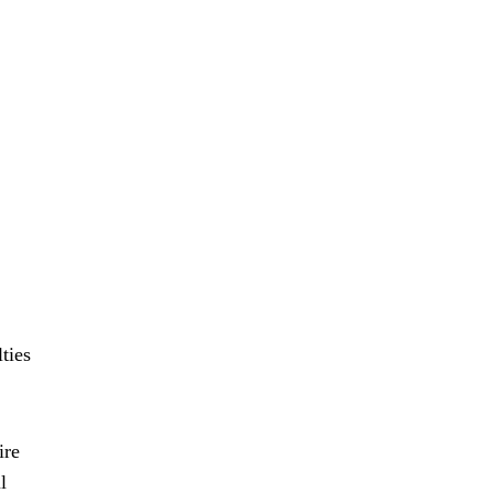
ties
ire
l