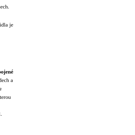
dech.
idla je
pojené
dech a
a
terou
.