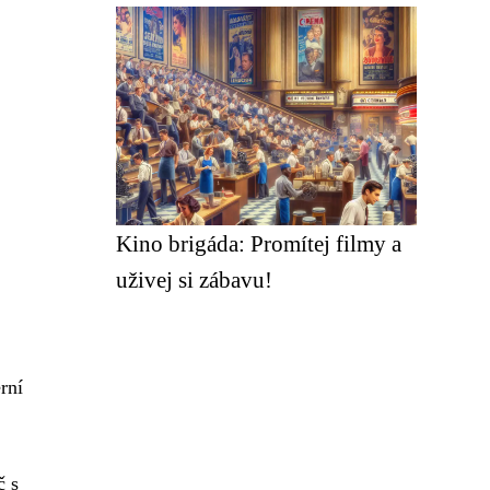
Kino brigáda: Promítej filmy a
uživej si zábavu!
rní
č s