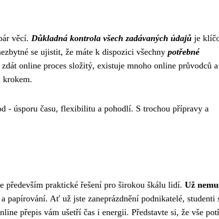
pár věcí.
Důkladná kontrola všech zadávaných údajů
je klíč
ezbytné se ujistit, že máte k dispozici všechny
potřebné
 zdát online proces složitý, existuje mnoho online průvodců a
m krokem.
 - úsporu času, flexibilitu a pohodlí. S trochou přípravy a
e především praktické řešení pro širokou škálu lidí.
Už nemus
t a papírování. Ať už jste zaneprázdnění podnikatelé, studenti 
ne přepis vám ušetří čas i energii. Představte si, že vše pot