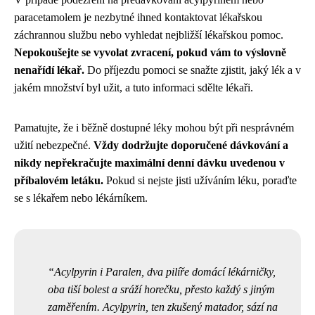
paracetamolem je nezbytné ihned kontaktovat lékařskou
záchrannou službu nebo vyhledat nejbližší lékařskou pomoc.
Nepokoušejte se vyvolat zvracení, pokud vám to výslovně
nenařídí lékař.
Do příjezdu pomoci se snažte zjistit, jaký lék a v
jakém množství byl užit, a tuto informaci sdělte lékaři.
Pamatujte, že i běžně dostupné léky mohou být při nesprávném
užití nebezpečné.
Vždy dodržujte doporučené dávkování a
nikdy nepřekračujte maximální denní dávku uvedenou v
příbalovém letáku.
Pokud si nejste jisti užíváním léku, poraďte
se s lékařem nebo lékárníkem.
Acylpyrin i Paralen, dva pilíře domácí lékárničky,
oba tiší bolest a sráží horečku, přesto každý s jiným
zaměřením. Acylpyrin, ten zkušený matador, sází na