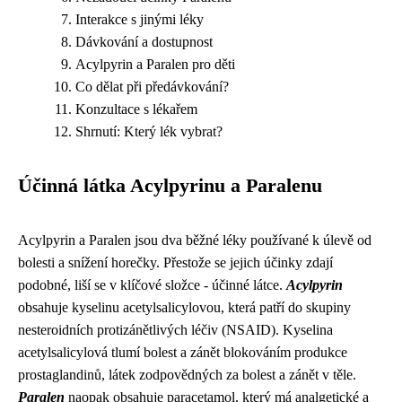
Interakce s jinými léky
Dávkování a dostupnost
Acylpyrin a Paralen pro děti
Co dělat při předávkování?
Konzultace s lékařem
Shrnutí: Který lék vybrat?
Účinná látka Acylpyrinu a Paralenu
Acylpyrin a Paralen jsou dva běžné léky používané k úlevě od
bolesti a snížení horečky. Přestože se jejich účinky zdají
podobné, liší se v klíčové složce - účinné látce.
Acylpyrin
obsahuje kyselinu acetylsalicylovou, která patří do skupiny
nesteroidních protizánětlivých léčiv (NSAID). Kyselina
acetylsalicylová tlumí bolest a zánět blokováním produkce
prostaglandinů, látek zodpovědných za bolest a zánět v těle.
Paralen
naopak obsahuje paracetamol, který má analgetické a