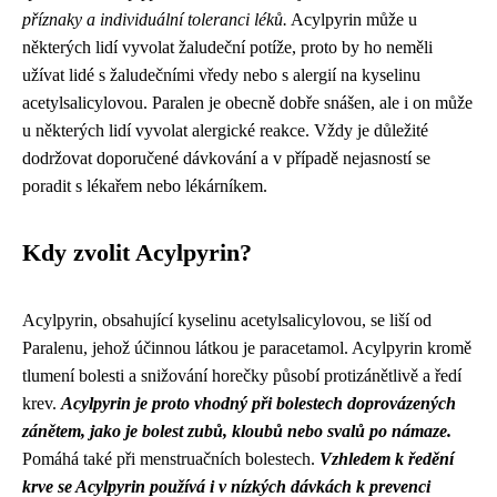
příznaky a individuální toleranci léků.
Acylpyrin může u
některých lidí vyvolat žaludeční potíže, proto by ho neměli
užívat lidé s žaludečními vředy nebo s alergií na kyselinu
acetylsalicylovou. Paralen je obecně dobře snášen, ale i on může
u některých lidí vyvolat alergické reakce. Vždy je důležité
dodržovat doporučené dávkování a v případě nejasností se
poradit s lékařem nebo lékárníkem.
Kdy zvolit Acylpyrin?
Acylpyrin, obsahující kyselinu acetylsalicylovou, se liší od
Paralenu, jehož účinnou látkou je paracetamol. Acylpyrin kromě
tlumení bolesti a snižování horečky působí protizánětlivě a ředí
krev.
Acylpyrin je proto vhodný při bolestech doprovázených
zánětem, jako je bolest zubů, kloubů nebo svalů po námaze.
Pomáhá také při menstruačních bolestech.
Vzhledem k ředění
krve se Acylpyrin používá i v nízkých dávkách k prevenci