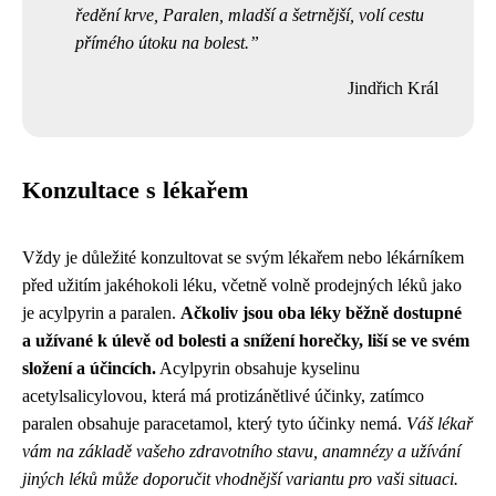
ředění krve, Paralen, mladší a šetrnější, volí cestu
přímého útoku na bolest.
Jindřich Král
Konzultace s lékařem
Vždy je důležité konzultovat se svým lékařem nebo lékárníkem
před užitím jakéhokoli léku, včetně volně prodejných léků jako
je acylpyrin a paralen.
Ačkoliv jsou oba léky běžně dostupné
a užívané k úlevě od bolesti a snížení horečky, liší se ve svém
složení a účincích.
Acylpyrin obsahuje kyselinu
acetylsalicylovou, která má protizánětlivé účinky, zatímco
paralen obsahuje paracetamol, který tyto účinky nemá.
Váš lékař
vám na základě vašeho zdravotního stavu, anamnézy a užívání
jiných léků může doporučit vhodnější variantu pro vaši situaci.