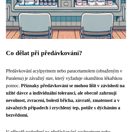
Co dělat při předávkování?
Předávkování acylpyrinem nebo paracetamolem (obsaženým v
Paralenu) je závažný stav, který vyžaduje okamžitou lékařskou
pomoc.
Příznaky předávkování se mohou lišit v závislosti na
užité dávce a individuální toleranci, ale obecně zahrnují
nevolnost, zvracení, bolesti břicha, závratě, zmatenost a v
závažných případech i zrychlený tep, potíže s dýcháním a
bezvědomí.
V případě podezření na předávkování acylpyrinem nebo