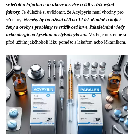
srdečního infarktu a mozkové mrtvice u lidí s rizikovými
faktory.
Je důležité si uvědomit, že Acylpyrin není vhodný pro
všechny.
Neměly by ho užívat děti do 12 let, těhotné a kojící
ženy a osoby s problémy se srážlivostí krve, žaludečními vředy
nebo alergií na kyselinu acetylsalicylovou.
Vždy je nezbytné se
před užitím jakéhokoli léku poraďte s lékařem nebo lékárníkem.