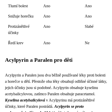
Tlumí bolest
Ano
Ano
Snižuje horečku
Ano
Ano
Protizánětlivé
Ano
Slabé
účinky
Ředí krev
Ano
Ne
Acylpyrin a Paralen pro děti
Acylpyrin a Paralen jsou dva běžně používané léky proti bolesti
a horečce u dětí. Přestože oba léky obsahují odlišné účinné látky,
jejich účinky jsou si podobné. Acylpyrin obsahuje kyselinu
acetylsalicylovou, zatímco Paralen obsahuje paracetamol.
Kyselina acetylsalicylová
v Acylpyrinu má protizánětlivé
účinky, které Paralen postrádá.
Acylpyrin se proto