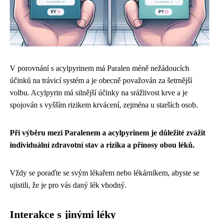
V porovnání s acylpyrinem má Paralen méně nežádoucích
účinků na trávicí systém a je obecně považován za šetrnější
volbu. Acylpyrin má silnější účinky na srážlivost krve a je
spojován s vyšším rizikem krvácení, zejména u starších osob.
Při výběru mezi Paralenem a acylpyrinem je důležité zvážit
individuální zdravotní stav a rizika a přínosy obou léků.
Vždy se poraďte se svým lékařem nebo lékárníkem, abyste se
ujistili, že je pro vás daný lék vhodný.
Interakce s jinými léky