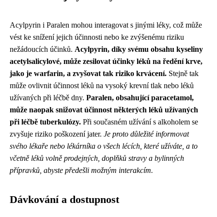
Acylpyrin i Paralen mohou interagovat s jinými léky, což může
vést ke snížení jejich účinnosti nebo ke zvýšenému riziku
nežádoucích účinků.
Acylpyrin, díky svému obsahu kyseliny
acetylsalicylové, může zesilovat účinky léků na ředění krve,
jako je warfarin, a zvyšovat tak riziko krvácení.
Stejně tak
může ovlivnit účinnost léků na vysoký krevní tlak nebo léků
užívaných při léčbě dny.
Paralen, obsahující paracetamol,
může naopak snižovat účinnost některých léků užívaných
při léčbě tuberkulózy.
Při současném užívání s alkoholem se
zvyšuje riziko poškození jater.
Je proto důležité informovat
svého lékaře nebo lékárníka o všech lécích, které užíváte, a to
včetně léků volně prodejných, doplňků stravy a bylinných
přípravků, abyste předešli možným interakcím.
Dávkování a dostupnost