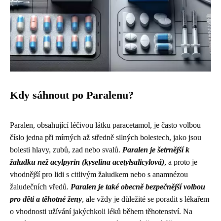
Kdy sáhnout po Paralenu?
Paralen, obsahující léčivou látku paracetamol, je často volbou
číslo jedna při mírných až středně silných bolestech, jako jsou
bolesti hlavy, zubů, zad nebo svalů.
Paralen je šetrnější k
žaludku než acylpyrin (kyselina acetylsalicylová)
, a proto je
vhodnější pro lidi s citlivým žaludkem nebo s anamnézou
žaludečních vředů.
Paralen je také obecně bezpečnější volbou
pro děti a těhotné ženy
, ale vždy je důležité se poradit s lékařem
o vhodnosti užívání jakýchkoli léků během těhotenství. Na