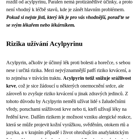
rozdíl od acylpyrinu, Paralen nemá protizánětlivé účinky, a proto
není vhodný k léčbě stavů, kde je zánět hlavním problémem.
Pokud si nejste jisti, který lék je pro vás vhodnější, poraďte se
se svým lékařem nebo lékárníkem.
Rizika užívání Acylpyrinu
Acylpyrin, ačkoliv je účinný lék proti bolesti a horečce, s sebou
nese i určitá rizika. Mezi nejvýznamnější patří riziko krvácení, a
to zejména v trávicím traktu.
Acylpyrin totiž snižuje srážlivost
krve
, což je sice žádoucí u některých onemocnění srdce, ale
zároveň to zvyšuje riziko krvácení u jinak zdravých jedinců. Z
tohoto důvodu by Acylpyrin neměli užívat lidé s žaludečními
vředy, poruchami srážlivosti krve nebo ti, kteří užívají léky na
ředění krve. Dalším rizikem je možnost vzniku alergické reakce,
která se může projevit kožní vyrážkou, svěděním, otokem rtů a
jazyka, a v krajním případě i život ohrožujícím anafylaktickým