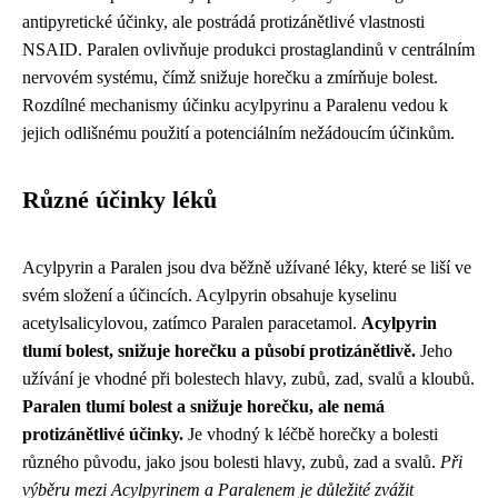
antipyretické účinky, ale postrádá protizánětlivé vlastnosti
NSAID. Paralen ovlivňuje produkci prostaglandinů v centrálním
nervovém systému, čímž snižuje horečku a zmírňuje bolest.
Rozdílné mechanismy účinku acylpyrinu a Paralenu vedou k
jejich odlišnému použití a potenciálním nežádoucím účinkům.
Různé účinky léků
Acylpyrin a Paralen jsou dva běžně užívané léky, které se liší ve
svém složení a účincích. Acylpyrin obsahuje kyselinu
acetylsalicylovou, zatímco Paralen paracetamol.
Acylpyrin
tlumí bolest, snižuje horečku a působí protizánětlivě.
Jeho
užívání je vhodné při bolestech hlavy, zubů, zad, svalů a kloubů.
Paralen tlumí bolest a snižuje horečku, ale nemá
protizánětlivé účinky.
Je vhodný k léčbě horečky a bolesti
různého původu, jako jsou bolesti hlavy, zubů, zad a svalů.
Při
výběru mezi Acylpyrinem a Paralenem je důležité zvážit