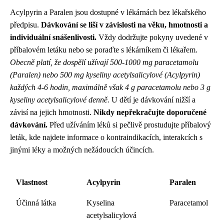
Acylpyrin a Paralen jsou dostupné v lékárnách bez lékařského
předpisu.
Dávkování se liší v závislosti na věku, hmotnosti a
individuální snášenlivosti.
Vždy dodržujte pokyny uvedené v
příbalovém letáku nebo se poraďte s lékárníkem či lékařem.
Obecně platí, že dospělí užívají 500-1000 mg paracetamolu
(Paralen) nebo 500 mg kyseliny acetylsalicylové (Acylpyrin)
každých 4-6 hodin, maximálně však 4 g paracetamolu nebo 3 g
kyseliny acetylsalicylové denně.
U dětí je dávkování nižší a
závisí na jejich hmotnosti.
Nikdy nepřekračujte doporučené
dávkování.
Před užíváním léků si pečlivě prostudujte příbalový
leták, kde najdete informace o kontraindikacích, interakcích s
jinými léky a možných nežádoucích účincích.
Vlastnost
Acylpyrin
Paralen
Účinná látka
Kyselina
Paracetamol
acetylsalicylová