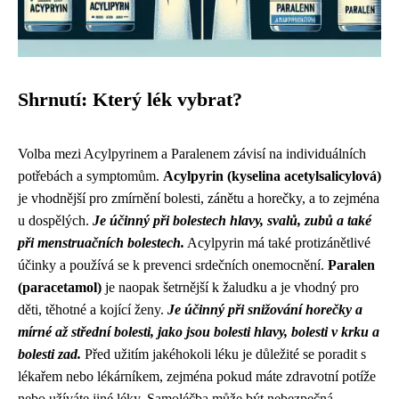
Shrnutí: Který lék vybrat?
Volba mezi Acylpyrinem a Paralenem závisí na individuálních
potřebách a symptomům.
Acylpyrin (kyselina acetylsalicylová)
je vhodnější pro zmírnění bolesti, zánětu a horečky, a to zejména
u dospělých.
Je účinný při bolestech hlavy, svalů, zubů a také
při menstruačních bolestech.
Acylpyrin má také protizánětlivé
účinky a používá se k prevenci srdečních onemocnění.
Paralen
(paracetamol)
je naopak šetrnější k žaludku a je vhodný pro
děti, těhotné a kojící ženy.
Je účinný při snižování horečky a
mírné až střední bolesti, jako jsou bolesti hlavy, bolesti v krku a
bolesti zad.
Před užitím jakéhokoli léku je důležité se poradit s
lékařem nebo lékárníkem, zejména pokud máte zdravotní potíže
nebo užíváte jiné léky. Samoléčba může být nebezpečná.