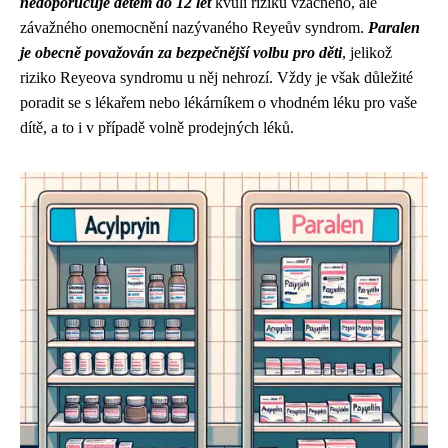
nedoporučuje dětem do 12 let
kvůli riziku vzácného, ale
závažného onemocnění nazývaného Reyeův syndrom.
Paralen
je obecně považován za bezpečnější volbu pro děti
, jelikož
riziko Reyeova syndromu u něj nehrozí. Vždy je však důležité
poradit se s lékařem nebo lékárníkem o vhodném léku pro vaše
dítě, a to i v případě volně prodejných léků.