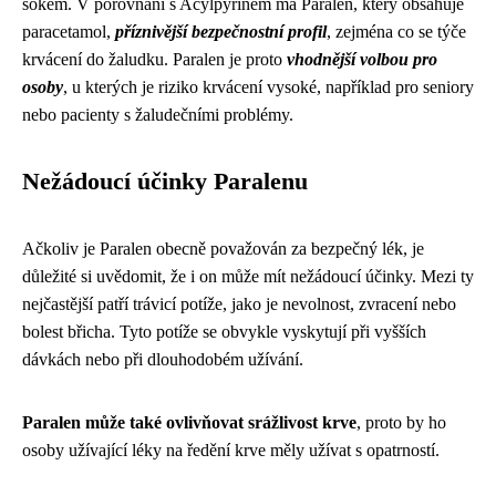
šokem. V porovnání s Acylpyrinem má Paralen, který obsahuje
paracetamol,
příznivější bezpečnostní profil
, zejména co se týče
krvácení do žaludku. Paralen je proto
vhodnější volbou pro
osoby
, u kterých je riziko krvácení vysoké, například pro seniory
nebo pacienty s žaludečními problémy.
Nežádoucí účinky Paralenu
Ačkoliv je Paralen obecně považován za bezpečný lék, je
důležité si uvědomit, že i on může mít nežádoucí účinky. Mezi ty
nejčastější patří trávicí potíže, jako je nevolnost, zvracení nebo
bolest břicha. Tyto potíže se obvykle vyskytují při vyšších
dávkách nebo při dlouhodobém užívání.
Paralen může také ovlivňovat srážlivost krve
, proto by ho
osoby užívající léky na ředění krve měly užívat s opatrností.