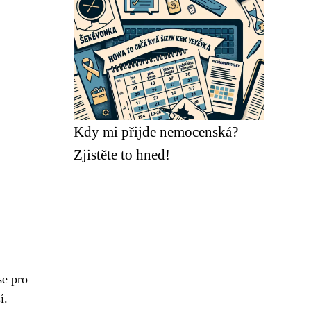
Kdy mi přijde nemocenská?
Zjistěte to hned!
se pro
í.