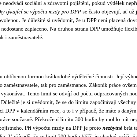
 neodvádí sociální a zdravotní pojištění, pokud výdělek nepř
ky týkající se výpočtu mzdy pro DPP
se často objevují, ať už 
volenou. Je důležité si uvědomit, že u DPP není placená dov
nedostane zaplaceno. Na druhou stranu DPP umožňuje flexibi
ak i zaměstnavatelé.
u oblíbenou formou krátkodobé výdělečné činnosti. Její výho
pro zaměstnavatele, tak pro zaměstnance. Zákoník práce ovšem
 vykonávat. Tento limit se odvíjí od počtu odpracovaných hod
Důležité je si uvědomit, že se do limitu započítávají všechny
i DPP v kalendářním roce, a to i v případě, že máte s daným
ráce současně. Překročení limitu 300 hodin by mohlo mít neg
 pojistného. Při výpočtu mzdy na DPP je proto
nezbytné
brát t
n. V případě, že se limit 300 hodin blíží, je vhodné zvážit ji