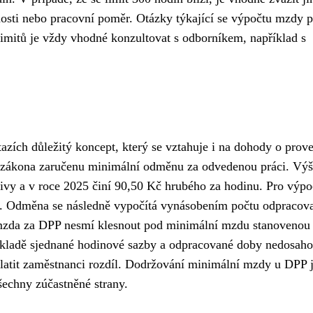
osti nebo pracovní poměr. Otázky týkající se výpočtu mzdy p
imitů je vždy vhodné konzultovat s odborníkem, například s
zích důležitý koncept, který se vztahuje i na dohody o prov
e zákona zaručenu minimální odměnu za odvedenou práci. Vý
tivy a v roce 2025 činí 90,50 Kč hrubého za hodinu. Pro výpo
u. Odměna se následně vypočítá vynásobením počtu odpracov
e mzda za DPP nesmí klesnout pod minimální mzdu stanovenou
kladě sjednané hodinové sazby a odpracované doby nedosaho
latit zaměstnanci rozdíl. Dodržování minimální mzdy u DPP 
šechny zúčastněné strany.