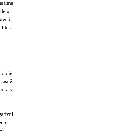
esáhne
jde o
olená
litu a
dou je
 jasně
in a v
ativní
ento
né