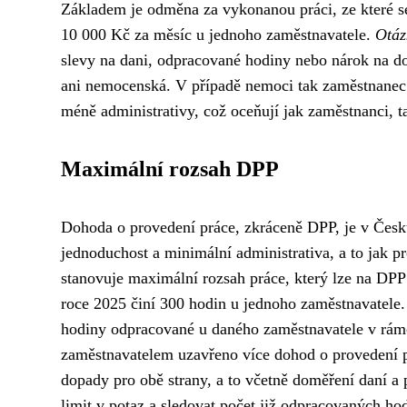
Základem je odměna za vykonanou práci, ze které se
10 000 Kč za měsíc u jednoho zaměstnavatele.
Otáz
slevy na dani, odpracované hodiny nebo nárok na do
ani nemocenská. V případě nemoci tak zaměstnanec 
méně administrativy, což oceňují jak zaměstnanci, t
Maximální rozsah DPP
Dohoda o provedení práce, zkráceně DPP, je v Česk
jednoduchost a minimální administrativa, a to jak 
stanovuje maximální rozsah práce, který lze na DPP
roce 2025 činí 300 hodin u jednoho zaměstnavatele. 
hodiny odpracované u daného zaměstnavatele v rámc
zaměstnavatelem uzavřeno více dohod o provedení p
dopady pro obě strany, a to včetně doměření daní a
limit v potaz a sledovat počet již odpracovaných hodi