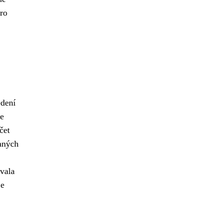
ro
edení
še
čet
aných
vala
je