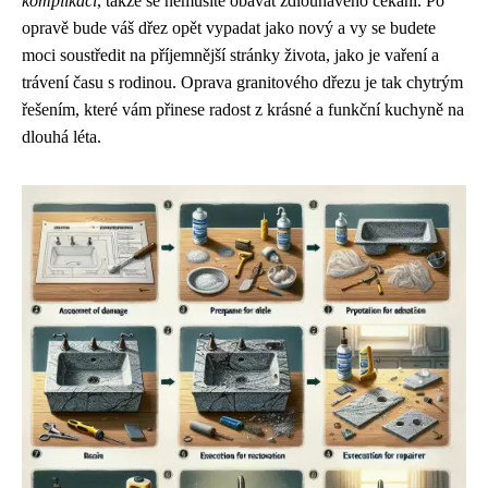
komplikací
, takže se nemusíte obávat zdlouhavého čekání. Po
opravě bude váš dřez opět vypadat jako nový a vy se budete
moci soustředit na příjemnější stránky života, jako je vaření a
trávení času s rodinou. Oprava granitového dřezu je tak chytrým
řešením, které vám přinese radost z krásné a funkční kuchyně na
dlouhá léta.