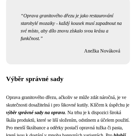
Oprava granitového dřezu je jako restaurování
starobylé mozaiky - každý kousek musí zapadnout na
své místo, aby dílo znovu získalo svou krásu a
funkčnost.
Anežka Nováková
Výběr správné sady
Oprava granitového dřezu, ačkoliv se může zdát náročná, je ve
skutečnosti dosažitelná i pro šikovné kutily. Klíčem k úspěchu je
výběr správné sady na opravu
. Na trhu je k dispozici široká
škála produktů, které se liší složením, odstínem a účelem použití.
Pro menší škrábance a oděrky postačí opravná tužka či pasta,
které jsou k dostání v mnoha barevných variantách. Pro
hlubší