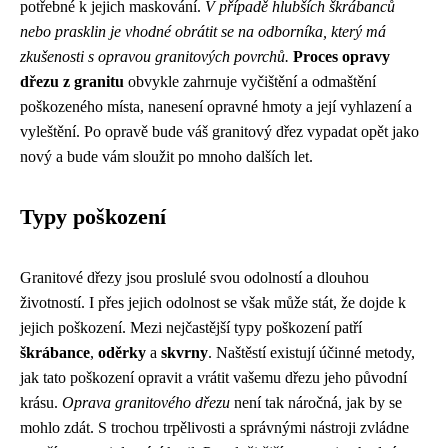
potřebné k jejich maskování.
V případě hlubších škrábanců
nebo prasklin je vhodné obrátit se na odborníka, který má
zkušenosti s opravou granitových povrchů.
Proces opravy
dřezu z granitu
obvykle zahrnuje vyčištění a odmaštění
poškozeného místa, nanesení opravné hmoty a její vyhlazení a
vyleštění. Po opravě bude váš granitový dřez vypadat opět jako
nový a bude vám sloužit po mnoho dalších let.
Typy poškození
Granitové dřezy jsou proslulé svou odolností a dlouhou
životností. I přes jejich odolnost se však může stát, že dojde k
jejich poškození. Mezi nejčastější typy poškození patří
škrábance
,
oděrky
a
skvrny
. Naštěstí existují účinné metody,
jak tato poškození opravit a vrátit vašemu dřezu jeho původní
krásu.
Oprava granitového dřezu
není tak náročná, jak by se
mohlo zdát. S trochou trpělivosti a správnými nástroji zvládne