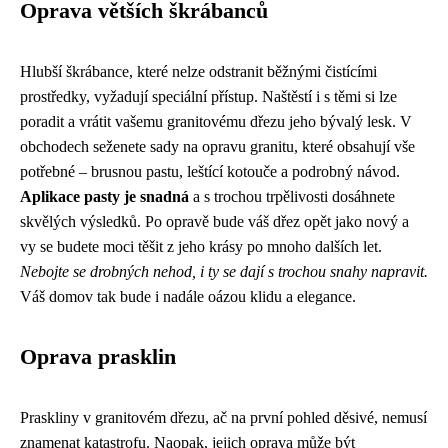
Oprava větších škrábanců
Hlubší škrábance, které nelze odstranit běžnými čistícími
prostředky, vyžadují speciální přístup. Naštěstí i s těmi si lze
poradit a vrátit vašemu granitovému dřezu jeho bývalý lesk. V
obchodech seženete sady na opravu granitu, které obsahují vše
potřebné – brusnou pastu, leštící kotouče a podrobný návod.
Aplikace pasty je snadná
a s trochou trpělivosti dosáhnete
skvělých výsledků. Po opravě bude váš dřez opět jako nový a
vy se budete moci těšit z jeho krásy po mnoho dalších let.
Nebojte se drobných nehod, i ty se dají s trochou snahy napravit.
Váš domov tak bude i nadále oázou klidu a elegance.
Oprava prasklin
Praskliny v granitovém dřezu, ač na první pohled děsivé, nemusí
znamenat katastrofu. Naopak, jejich oprava může být