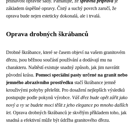
přilnavost opravné sady. Pamatujte, že
správná příprava
je
základem úspěšné opravy. Čistý a suchý povrch zaručí, že
oprava bude nejen esteticky dokonalá, ale i trvalá.
Oprava drobných škrábanců
Drobné škrábance, které se časem objeví na vašem granitovém
dřezu, jsou běžnou součástí používání a dodávají mu na
charakteru. Naštěstí existuje snadný způsob, jak jim navrátit
původní krásu.
Pomocí speciální pasty určené na granit nebo
jemného abrazivního prostředku
stačí škrábance jemně
krouživými pohyby přeleštit. Pro dosažení nejlepších výsledků
postupujte podle pokynů výrobce.
Váš dřez bude opět zářit jako
nový a vy se budete moci těšit z jeho elegance po mnoho dalších
let.
Oprava drobných škrábanců je skvělým příkladem toho, jak
snadná a efektivní může být údržba granitového dřezu.