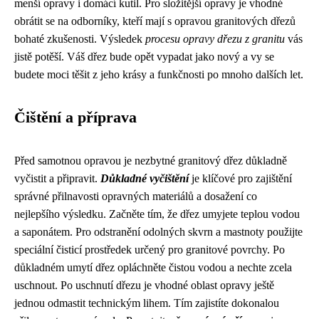
menší opravy i domácí kutil. Pro složitější opravy je vhodné
obrátit se na odborníky, kteří mají s opravou granitových dřezů
bohaté zkušenosti. Výsledek
procesu opravy dřezu z granitu
vás
jistě potěší. Váš dřez bude opět vypadat jako nový a vy se
budete moci těšit z jeho krásy a funkčnosti po mnoho dalších let.
Čištění a příprava
Před samotnou opravou je nezbytné granitový dřez důkladně
vyčistit a připravit.
Důkladné vyčištění
je klíčové pro zajištění
správné přilnavosti opravných materiálů a dosažení co
nejlepšího výsledku. Začněte tím, že dřez umyjete teplou vodou
a saponátem. Pro odstranění odolných skvrn a mastnoty použijte
speciální čisticí prostředek určený pro granitové povrchy. Po
důkladném umytí dřez opláchněte čistou vodou a nechte zcela
uschnout. Po uschnutí dřezu je vhodné oblast opravy ještě
jednou odmastit technickým lihem. Tím zajistíte dokonalou