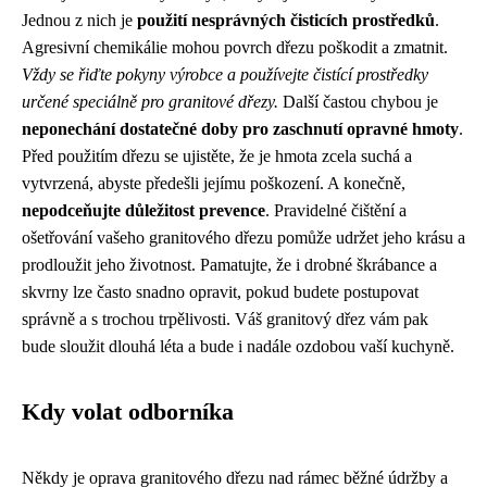
Jednou z nich je
použití nesprávných čisticích prostředků
.
Agresivní chemikálie mohou povrch dřezu poškodit a zmatnit.
Vždy se řiďte pokyny výrobce a používejte čistící prostředky
určené speciálně pro granitové dřezy.
Další častou chybou je
neponechání dostatečné doby pro zaschnutí opravné hmoty
.
Před použitím dřezu se ujistěte, že je hmota zcela suchá a
vytvrzená, abyste předešli jejímu poškození. A konečně,
nepodceňujte důležitost prevence
. Pravidelné čištění a
ošetřování vašeho granitového dřezu pomůže udržet jeho krásu a
prodloužit jeho životnost. Pamatujte, že i drobné škrábance a
skvrny lze často snadno opravit, pokud budete postupovat
správně a s trochou trpělivosti. Váš granitový dřez vám pak
bude sloužit dlouhá léta a bude i nadále ozdobou vaší kuchyně.
Kdy volat odborníka
Někdy je oprava granitového dřezu nad rámec běžné údržby a