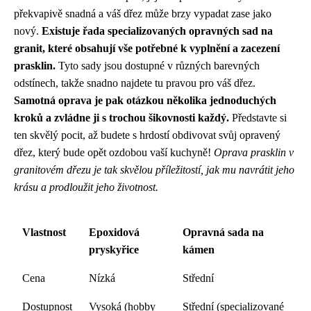
překvapivě snadná a váš dřez může brzy vypadat zase jako
nový.
Existuje řada specializovaných opravných sad na
granit, které obsahují vše potřebné k vyplnění a zacezení
prasklin.
Tyto sady jsou dostupné v různých barevných
odstínech, takže snadno najdete tu pravou pro váš dřez.
Samotná oprava je pak otázkou několika jednoduchých
kroků a zvládne ji s trochou šikovnosti každý.
Představte si
ten skvělý pocit, až budete s hrdostí obdivovat svůj opravený
dřez, který bude opět ozdobou vaší kuchyně!
Oprava prasklin v
granitovém dřezu je tak skvělou příležitostí, jak mu navrátit jeho
krásu a prodloužit jeho životnost.
Vlastnost
Epoxidová
Opravná sada na
pryskyřice
kámen
Cena
Nízká
Střední
Dostupnost
Vysoká (hobby
Střední (specializované