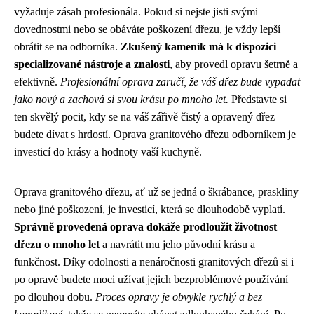
vyžaduje zásah profesionála. Pokud si nejste jisti svými
dovednostmi nebo se obáváte poškození dřezu, je vždy lepší
obrátit se na odborníka.
Zkušený kameník má k dispozici
specializované nástroje a znalosti
, aby provedl opravu šetrně a
efektivně.
Profesionální oprava zaručí, že váš dřez bude vypadat
jako nový a zachová si svou krásu po mnoho let.
Představte si
ten skvělý pocit, kdy se na váš zářivě čistý a opravený dřez
budete dívat s hrdostí. Oprava granitového dřezu odborníkem je
investicí do krásy a hodnoty vaší kuchyně.
Oprava granitového dřezu, ať už se jedná o škrábance, praskliny
nebo jiné poškození, je investicí, která se dlouhodobě vyplatí.
Správně provedená oprava dokáže prodloužit životnost
dřezu o mnoho let
a navrátit mu jeho původní krásu a
funkčnost. Díky odolnosti a nenáročnosti granitových dřezů si i
po opravě budete moci užívat jejich bezproblémové používání
po dlouhou dobu.
Proces opravy je obvykle rychlý a bez