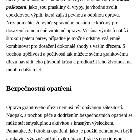
poškození
, jako jsou praskliny či vrypy, je vhodné zvolit
epoxidovou výplň, která zajistí pevnou a odolnou opravu.
Nezapomeňte, že výběr správného odstínu je klíčový pro
dosažení co nejméně viditelné opravy. Většina výrobců nabízí
širokou paletu barev, případně je možné odstíny vzájemně
kombinovat pro dosažení dokonalé shody s vaším dřezem. S
trochou trpělivosti a pečlivosti tak můžete svému granitovému
dřezu navrátit jeho původní krásu a prodloužit jeho životnost na
mnoho dalších let.
Bezpečnostní opatření
Oprava granitového dřezu nemusí být obávanou záležitostí.
Naopak, s trochou péče a dodržením bezpečnostních opatření se
může stát smysluplnou aktivitou s krásným výsledkem.
Pamatujte, že i drobná opatření, jako je použití ochranných brýlí
a rukavic, výrazně snižují riziko úrazu. Práce s epoxidovou