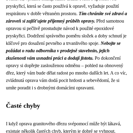
pryskyřicí, která se často používá k opravě, vyžaduje použití
respirátoru v dobře větraném prostoru.
Tím chráníte své zdraví a
zároveň si zajišťujete příjemný průběh opravy.
Před samotnou
opravou si pečlivě prostudujte návod k použité epoxidové
pryskyřici. Dodržení správného poměru složek a doby schnutí je
klíčové pro dosažení pevného a trvanlivého spoje.
Nebojte se
požádat o radu odborníka v prodejně stavebnin, jejich
zkušenosti vám usnadní práci a dodají jistotu.
Po dokončení
opravy si dopřejte zaslouženou odměnu – pohled na obnovený
dřez, který vám bude dělat radost po mnoho dalších let. A co víc,
zvládnutá oprava vám dodá pocit hrdosti a sebevědomí, že si
umíte poradit i s drobnými domácími opravami.
Časté chyby
I když oprava granitového dřezu svépomocí může být lákavá,
existuje několik častých chyb, kterým je dobré se vyhnout.