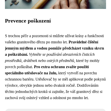
Prevence poškození
S trochou péče a pozornosti si můžete užívat krásy a funkčnosti
vašeho granitového dřezu po mnoho let.
Pravidelné čištění
jemným mýdlem a vodou pomůže předcházet vzniku skvrn
a poškrábání.
Vyhněte se používání abrazivních čisticích
prostředků, drátěnek nebo ostrých předmětů,
které by mohly
povrch poškrábat.
Pro extra ochranu zvažte použití
speciálního utěsňovače na žulu,
který vytvoří na povrchu
ochrannou bariéru. Utěsňovač by se měl aplikovat podle pokynů
výrobce, obvykle jednou nebo dvakrát ročně. Dodržováním
těchto jednoduchých kroků si zajistíte, že váš granitový dřez si
zachová svůj oslnivý vzhled a odolnost po mnoho let.