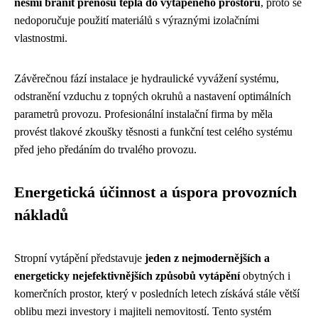
nesmí bránit přenosu tepla do vytápěného prostoru
, proto se
nedoporučuje použití materiálů s výraznými izolačními
vlastnostmi.
Závěrečnou fází instalace je hydraulické vyvážení systému,
odstranění vzduchu z topných okruhů a nastavení optimálních
parametrů provozu. Profesionální instalační firma by měla
provést tlakové zkoušky těsnosti a funkční test celého systému
před jeho předáním do trvalého provozu.
Energetická účinnost a úspora provozních
nákladů
Stropní vytápění představuje
jeden z nejmodernějších a
energeticky nejefektivnějších způsobů vytápění
obytných i
komerčních prostor, který v posledních letech získává stále větší
oblibu mezi investory i majiteli nemovitostí. Tento systém