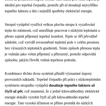
ideální pro tepelná čerpadla, protože při ní dosahují nejvyššího
topného faktoru a tím i nejnižší spotřeby elektrické energie.
Stropní vytápění využívá velkou plochu stropu k vyzařování
tepla do místnosti, což umožňuje pracovat s nízkými teplotami a
přesto zajistit příjemný tepelný komfort.
Teplo se šíří převážně
sáláním
, což vytváří rovnoměrné teplotní pole v celém prostoru
bez výrazných teplotních gradientů. Tento způsob přenosu tepla
je vnímán jako velmi příjemný a přirozený, protože odpovídá
způsobu, jakým člověk vnímá tepelnou pohodu.
Kombinace těchto dvou systémů přináší významné úspory
provozních nákladů. Tepelné čerpadlo při práci s nízkoteplotním
systémem stropního vytápění
dosahuje topného faktoru až
čtyři až pět
, což znamená, že z jedné kilowatthodiny elektrické
energie dokáže vyrobit čtyři až pět kilowatthodin tepelné
energie. Tato vysoká účinnost se přímo promítá do nízkých