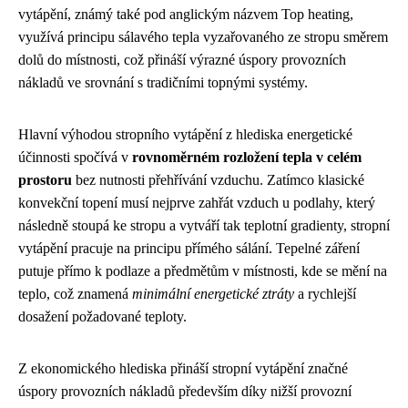
vytápění, známý také pod anglickým názvem Top heating,
využívá principu sálavého tepla vyzařovaného ze stropu směrem
dolů do místnosti, což přináší výrazné úspory provozních
nákladů ve srovnání s tradičními topnými systémy.
Hlavní výhodou stropního vytápění z hlediska energetické
účinnosti spočívá v
rovnoměrném rozložení tepla v celém
prostoru
bez nutnosti přehřívání vzduchu. Zatímco klasické
konvekční topení musí nejprve zahřát vzduch u podlahy, který
následně stoupá ke stropu a vytváří tak teplotní gradienty, stropní
vytápění pracuje na principu přímého sálání. Tepelné záření
putuje přímo k podlaze a předmětům v místnosti, kde se mění na
teplo, což znamená
minimální energetické ztráty
a rychlejší
dosažení požadované teploty.
Z ekonomického hlediska přináší stropní vytápění značné
úspory provozních nákladů především díky nižší provozní