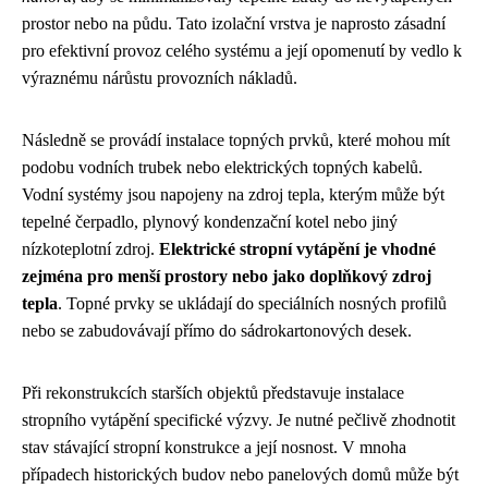
prostor nebo na půdu. Tato izolační vrstva je naprosto zásadní
pro efektivní provoz celého systému a její opomenutí by vedlo k
výraznému nárůstu provozních nákladů.
Následně se provádí instalace topných prvků, které mohou mít
podobu vodních trubek nebo elektrických topných kabelů.
Vodní systémy jsou napojeny na zdroj tepla, kterým může být
tepelné čerpadlo, plynový kondenzační kotel nebo jiný
nízkoteplotní zdroj.
Elektrické stropní vytápění je vhodné
zejména pro menší prostory nebo jako doplňkový zdroj
tepla
. Topné prvky se ukládají do speciálních nosných profilů
nebo se zabudovávají přímo do sádrokartonových desek.
Při rekonstrukcích starších objektů představuje instalace
stropního vytápění specifické výzvy. Je nutné pečlivě zhodnotit
stav stávající stropní konstrukce a její nosnost. V mnoha
případech historických budov nebo panelových domů může být