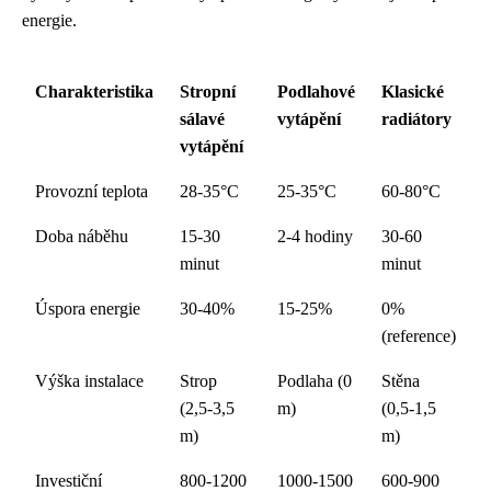
energie.
Charakteristika
Stropní
Podlahové
Klasické
sálavé
vytápění
radiátory
vytápění
Provozní teplota
28-35°C
25-35°C
60-80°C
Doba náběhu
15-30
2-4 hodiny
30-60
minut
minut
Úspora energie
30-40%
15-25%
0%
(reference)
Výška instalace
Strop
Podlaha (0
Stěna
(2,5-3,5
m)
(0,5-1,5
m)
m)
Investiční
800-1200
1000-1500
600-900