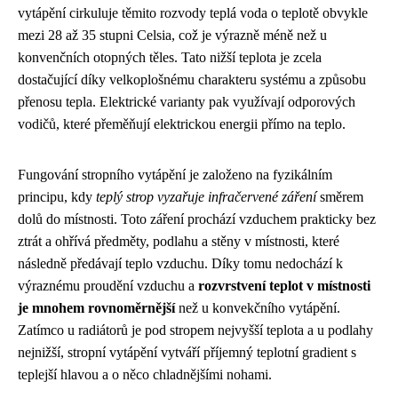
vytápění cirkuluje těmito rozvody teplá voda o teplotě obvykle
mezi 28 až 35 stupni Celsia, což je výrazně méně než u
konvenčních otopných těles. Tato nižší teplota je zcela
dostačující díky velkoplošnému charakteru systému a způsobu
přenosu tepla. Elektrické varianty pak využívají odporových
vodičů, které přeměňují elektrickou energii přímo na teplo.
Fungování stropního vytápění je založeno na fyzikálním
principu, kdy
teplý strop vyzařuje infračervené záření
směrem
dolů do místnosti. Toto záření prochází vzduchem prakticky bez
ztrát a ohřívá předměty, podlahu a stěny v místnosti, které
následně předávají teplo vzduchu. Díky tomu nedochází k
výraznému proudění vzduchu a
rozvrstvení teplot v místnosti
je mnohem rovnoměrnější
než u konvekčního vytápění.
Zatímco u radiátorů je pod stropem nejvyšší teplota a u podlahy
nejnižší, stropní vytápění vytváří příjemný teplotní gradient s
teplejší hlavou a o něco chladnějšími nohami.