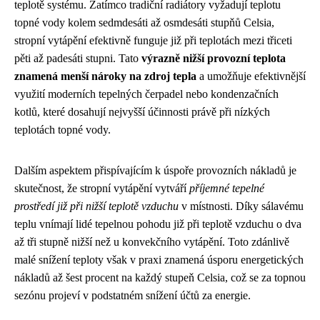
teplotě systému. Zatímco tradiční radiátory vyžadují teplotu
topné vody kolem sedmdesáti až osmdesáti stupňů Celsia,
stropní vytápění efektivně funguje již při teplotách mezi třiceti
pěti až padesáti stupni. Tato
výrazně nižší provozní teplota
znamená menší nároky na zdroj tepla
a umožňuje efektivnější
využití moderních tepelných čerpadel nebo kondenzačních
kotlů, které dosahují nejvyšší účinnosti právě při nízkých
teplotách topné vody.
Dalším aspektem přispívajícím k úspoře provozních nákladů je
skutečnost, že stropní vytápění vytváří
příjemné tepelné
prostředí již při nižší teplotě vzduchu
v místnosti. Díky sálavému
teplu vnímají lidé tepelnou pohodu již při teplotě vzduchu o dva
až tři stupně nižší než u konvekčního vytápění. Toto zdánlivě
malé snížení teploty však v praxi znamená úsporu energetických
nákladů až šest procent na každý stupeň Celsia, což se za topnou
sezónu projeví v podstatném snížení účtů za energie.