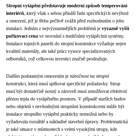
Stropní vytápění představuje moderní způsob temperování
interiérů
, který však s sebou přináší řadu specifických nevýhod
a omezení, jež je třeba pečlivě zvážit před rozhodnutím o jeho
instalaci. Jedním z nejvýznamnějších problémů je
výrazně vyšší
pořizovací cena
ve srovnání s tradičními vytápěcími systémy.
Instalace topných panelů do stropní konstrukce vyžaduje nejen
kvalitní materiály, ale také práci vysoce specializovaných
odborníků, což celkovou investici značně prodražuje.
Dalším podstatným omezením je
náročnost na stropní
konstrukci
, která musí splňovat specifické požadavky. Strop
musí být dostatečně nosný a zároveň musí umožňovat efektivní
přenos tepla do vytápěného prostoru. V případě starších budov
nebo objektů s nevhodnými stropními konstrukcemi může být
instalace stropního vytápění prakticky nemožná nebo by
vyžadovala rozsáhlé a nákladné stavební úpravy. Problematická
je také situace v místnostech s velmi vysokými stropy, kde