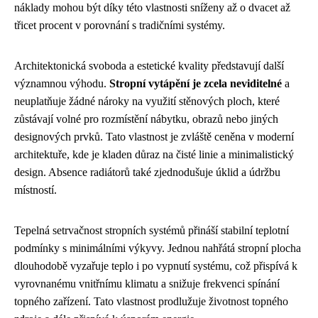
náklady mohou být díky této vlastnosti sníženy až o dvacet až
třicet procent v porovnání s tradičními systémy.
Architektonická svoboda a estetické kvality představují další
významnou výhodu.
Stropní vytápění je zcela neviditelné
a
neuplatňuje žádné nároky na využití stěnových ploch, které
zůstávají volné pro rozmístění nábytku, obrazů nebo jiných
designových prvků. Tato vlastnost je zvláště ceněna v moderní
architektuře, kde je kladen důraz na čisté linie a minimalistický
design. Absence radiátorů také zjednodušuje úklid a údržbu
místností.
Tepelná setrvačnost stropních systémů přináší stabilní teplotní
podmínky s minimálními výkyvy. Jednou nahřátá stropní plocha
dlouhodobě vyzařuje teplo i po vypnutí systému, což přispívá k
vyrovnanému vnitřnímu klimatu a snižuje frekvenci spínání
topného zařízení. Tato vlastnost prodlužuje životnost topného