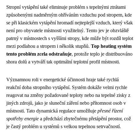
Stropní vytápění také eliminuje problém s tepelnými ztrátami
způsobenými nadměrným ohříváním vzduchu pod stropem, kde
se při klasickém vytápění hromadí nejteplejší vzduch, který však
není pro obyvatele místnosti využitelný. Tento jev je obzvláště
patrný v místnostech s vyššími stropy, kde může být rozdíl teplot
mezi podlahou a stropem i několik stupňů.
Top heating systém
tento problém zcela odstraňuje
, protože teplo je distribuováno
shora dolů a vytváří tak optimální teplotní profil místnosti.
Významnou roli v energetické účinnosti hraje také rychlá
reakční doba stropního vytápění. Systém dokáže velmi rychle
reagovat na změny požadované teploty nebo na tepelné zisky z
jiných zdrojů, jako je sluneční záření nebo přítomnost osob v
místnosti. Tato dynamická regulace umožňuje
přesné řízení
spotřeby energie
a předchází zbytečnému přetápění prostor, což
je častý problém u systémů s velkou tepelnou setrvačností.