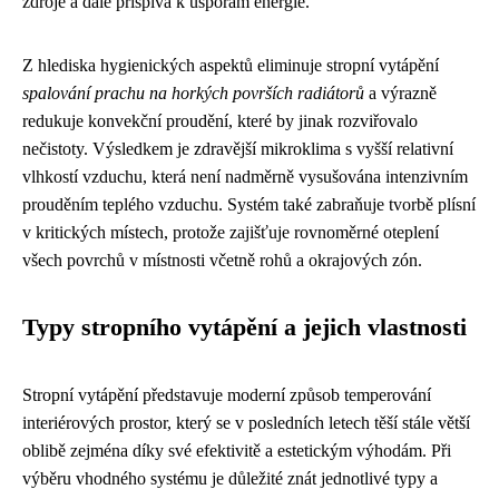
zdroje a dále přispívá k úsporám energie.
Z hlediska hygienických aspektů eliminuje stropní vytápění
spalování prachu na horkých površích radiátorů
a výrazně
redukuje konvekční proudění, které by jinak rozviřovalo
nečistoty. Výsledkem je zdravější mikroklima s vyšší relativní
vlhkostí vzduchu, která není nadměrně vysušována intenzivním
prouděním teplého vzduchu. Systém také zabraňuje tvorbě plísní
v kritických místech, protože zajišťuje rovnoměrné oteplení
všech povrchů v místnosti včetně rohů a okrajových zón.
Typy stropního vytápění a jejich vlastnosti
Stropní vytápění představuje moderní způsob temperování
interiérových prostor, který se v posledních letech těší stále větší
oblibě zejména díky své efektivitě a estetickým výhodám. Při
výběru vhodného systému je důležité znát jednotlivé typy a