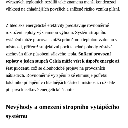
výrazných teplotních rozdílů také znamená menší kondenzaci
vlhkosti na chladnějších površích a snížené riziko vzniku plísní.
Z hlediska energetické efektivity představuje rovnoměrné
rozložení teploty významnou výhodu. Systém stropního
vytápění může pracovat s nižší průměrnou teplotou vzduchu v
místnosti, přičemž subjektivní pocit tepelné pohody zůstává
zachován díky působení sálavého tepla.
Snížení provozní
teploty o jeden stupeň Celsia může vést k úspoře energie až
šest procent
, což se dlouhodobě projeví na provozních
nákladech. Rovnoměrné vytápění také eliminuje potřebu
lokálního přitápění v chladnějších částech místnosti, což dále
přispívá k celkové energetické úspoře.
Nevýhody a omezení stropního vytápěcího
systému