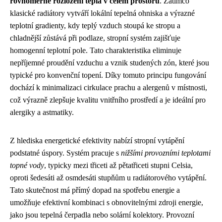
rovnoměrné rozložení tepla v celém prostoru
. Zatímco
klasické radiátory vytváří lokální tepelná ohniska a výrazné
teplotní gradienty, kdy teplý vzduch stoupá ke stropu a
chladnější zůstává při podlaze, stropní systém zajišťuje
homogenní teplotní pole. Tato charakteristika eliminuje
nepříjemné proudění vzduchu a vznik studených zón, které jsou
typické pro konvenční topení. Díky tomuto principu fungování
dochází k minimalizaci cirkulace prachu a alergenů v místnosti,
což výrazně zlepšuje kvalitu vnitřního prostředí a je ideální pro
alergiky a astmatiky.
Z hlediska energetické efektivity nabízí stropní vytápění
podstatné úspory. Systém pracuje s
nižšími provozními teplotami
topné vody
, typicky mezi třiceti až pětatřiceti stupni Celsia,
oproti šedesáti až osmdesáti stupňům u radiátorového vytápění.
Tato skutečnost má přímý dopad na spotřebu energie a
umožňuje efektivní kombinaci s obnovitelnými zdroji energie,
jako jsou tepelná čerpadla nebo solární kolektory. Provozní