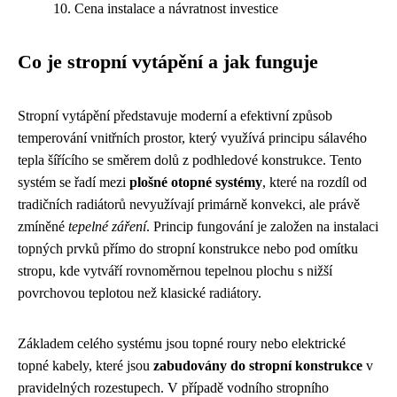
Cena instalace a návratnost investice
Co je stropní vytápění a jak funguje
Stropní vytápění představuje moderní a efektivní způsob
temperování vnitřních prostor, který využívá principu sálavého
tepla šířícího se směrem dolů z podhledové konstrukce. Tento
systém se řadí mezi
plošné otopné systémy
, které na rozdíl od
tradičních radiátorů nevyužívají primárně konvekci, ale právě
zmíněné
tepelné záření
. Princip fungování je založen na instalaci
topných prvků přímo do stropní konstrukce nebo pod omítku
stropu, kde vytváří rovnoměrnou tepelnou plochu s nižší
povrchovou teplotou než klasické radiátory.
Základem celého systému jsou topné roury nebo elektrické
topné kabely, které jsou
zabudovány do stropní konstrukce
v
pravidelných rozestupech. V případě vodního stropního