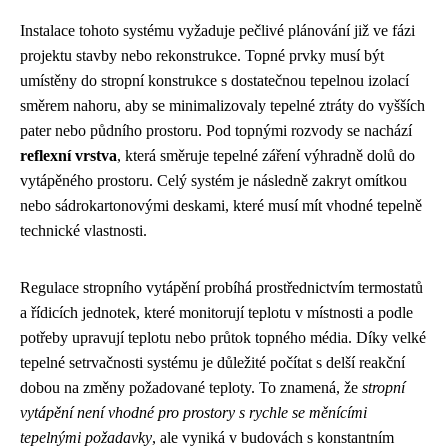
Instalace tohoto systému vyžaduje pečlivé plánování již ve fázi
projektu stavby nebo rekonstrukce. Topné prvky musí být
umístěny do stropní konstrukce s dostatečnou tepelnou izolací
směrem nahoru, aby se minimalizovaly tepelné ztráty do vyšších
pater nebo půdního prostoru. Pod topnými rozvody se nachází
reflexní vrstva
, která směruje tepelné záření výhradně dolů do
vytápěného prostoru. Celý systém je následně zakryt omítkou
nebo sádrokartonovými deskami, které musí mít vhodné tepelně
technické vlastnosti.
Regulace stropního vytápění probíhá prostřednictvím termostatů
a řídicích jednotek, které monitorují teplotu v místnosti a podle
potřeby upravují teplotu nebo průtok topného média. Díky velké
tepelné setrvačnosti systému je důležité počítat s delší reakční
dobou na změny požadované teploty. To znamená, že
stropní
vytápění není vhodné pro prostory s rychle se měnícími
tepelnými požadavky
, ale vyniká v budovách s konstantním