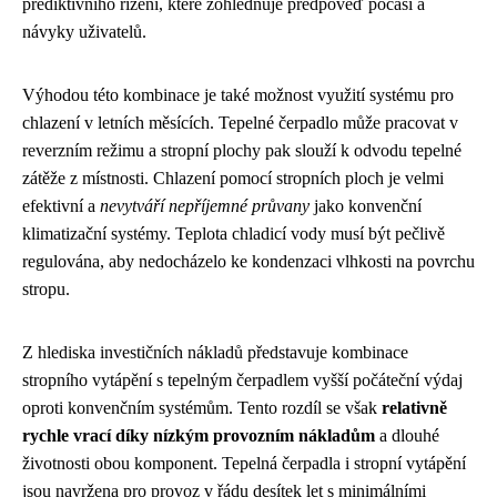
prediktivního řízení, které zohledňuje předpověď počasí a
návyky uživatelů.
Výhodou této kombinace je také možnost využití systému pro
chlazení v letních měsících. Tepelné čerpadlo může pracovat v
reverzním režimu a stropní plochy pak slouží k odvodu tepelné
zátěže z místnosti. Chlazení pomocí stropních ploch je velmi
efektivní a
nevytváří nepříjemné průvany
jako konvenční
klimatizační systémy. Teplota chladicí vody musí být pečlivě
regulována, aby nedocházelo ke kondenzaci vlhkosti na povrchu
stropu.
Z hlediska investičních nákladů představuje kombinace
stropního vytápění s tepelným čerpadlem vyšší počáteční výdaj
oproti konvenčním systémům. Tento rozdíl se však
relativně
rychle vrací díky nízkým provozním nákladům
a dlouhé
životnosti obou komponent. Tepelná čerpadla i stropní vytápění
jsou navržena pro provoz v řádu desítek let s minimálními