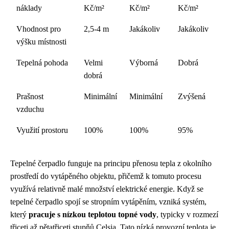
náklady
Kč/m²
Kč/m²
Kč/m²
Vhodnost pro
2,5-4 m
Jakákoliv
Jakákoliv
výšku místnosti
Tepelná pohoda
Velmi
Výborná
Dobrá
dobrá
Prašnost
Minimální
Minimální
Zvýšená
vzduchu
Využití prostoru
100%
100%
95%
Tepelné čerpadlo funguje na principu přenosu tepla z okolního
prostředí do vytápěného objektu, přičemž k tomuto procesu
využívá relativně malé množství elektrické energie. Když se
tepelné čerpadlo spojí se stropním vytápěním, vzniká systém,
který
pracuje s nízkou teplotou topné vody
, typicky v rozmezí
třiceti až pětatřiceti stupňů Celsia. Tato nízká provozní teplota je