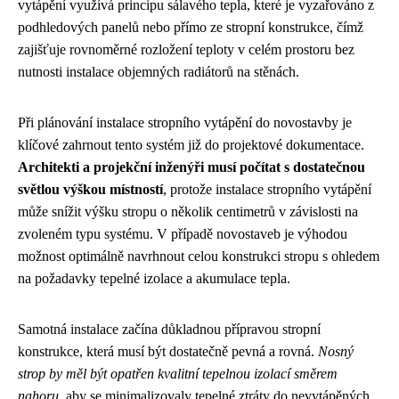
vytápění využívá principu sálavého tepla, které je vyzařováno z
podhledových panelů nebo přímo ze stropní konstrukce, čímž
zajišťuje rovnoměrné rozložení teploty v celém prostoru bez
nutnosti instalace objemných radiátorů na stěnách.
Při plánování instalace stropního vytápění do novostavby je
klíčové zahrnout tento systém již do projektové dokumentace.
Architekti a projekční inženýři musí počítat s dostatečnou
světlou výškou místností
, protože instalace stropního vytápění
může snížit výšku stropu o několik centimetrů v závislosti na
zvoleném typu systému. V případě novostaveb je výhodou
možnost optimálně navrhnout celou konstrukci stropu s ohledem
na požadavky tepelné izolace a akumulace tepla.
Samotná instalace začína důkladnou přípravou stropní
konstrukce, která musí být dostatečně pevná a rovná.
Nosný
strop by měl být opatřen kvalitní tepelnou izolací směrem
nahoru
, aby se minimalizovaly tepelné ztráty do nevytápěných