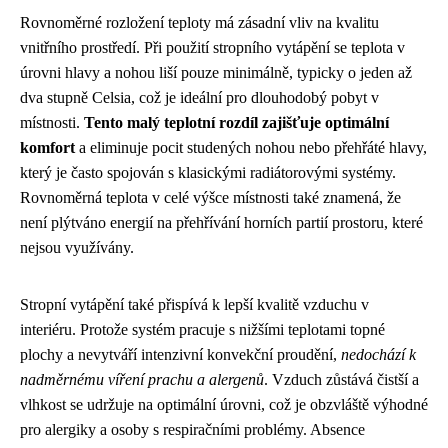
Rovnoměrné rozložení teploty má zásadní vliv na kvalitu
vnitřního prostředí. Při použití stropního vytápění se teplota v
úrovni hlavy a nohou liší pouze minimálně, typicky o jeden až
dva stupně Celsia, což je ideální pro dlouhodobý pobyt v
místnosti.
Tento malý teplotní rozdíl zajišťuje optimální
komfort
a eliminuje pocit studených nohou nebo přehřáté hlavy,
který je často spojován s klasickými radiátorovými systémy.
Rovnoměrná teplota v celé výšce místnosti také znamená, že
není plýtváno energií na přehřívání horních partií prostoru, které
nejsou využívány.
Stropní vytápění také přispívá k lepší kvalitě vzduchu v
interiéru. Protože systém pracuje s nižšími teplotami topné
plochy a nevytváří intenzivní konvekční proudění,
nedochází k
nadměrnému víření prachu a alergenů
. Vzduch zůstává čistší a
vlhkost se udržuje na optimální úrovni, což je obzvláště výhodné
pro alergiky a osoby s respiračními problémy. Absence