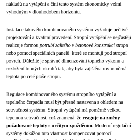
nákladů na vytápění a činí tento systém ekonomicky velmi
výhodným v dlouhodobém horizontu.
Instalace takového kombinovaného systému vyžaduje pečlivé
projektování a kvalitní provedení. Stropní vytápění se nejčastěji
realizuje formou
potrubí zalitého v betonové konstrukci stropu
nebo pomocí speciálních panelů, které se montují pod stropní
povrch. Důležité je správné dimenzování topného výkonu a
rozložení topných okruhů tak, aby byla zajištěna rovnoměrná
teplota po celé ploše stropu.
Regulace kombinovaného systému stropního vytápění a
tepelného čerpadla musí být přesně nastavena s ohledem na
setrvačnost systému. Stropní vytápění má poměrně velkou
tepelnou setrvačnost, což znamená, že
reaguje na změny
požadované teploty s určitým zpožděním
. Moderní regulační
systémy dokážou tuto vlastnost kompenzovat pomocí