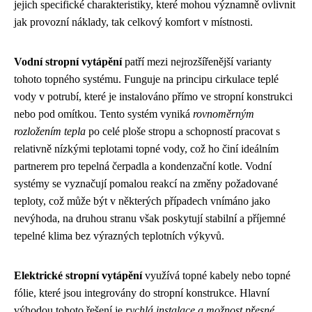
jejich specifické charakteristiky, které mohou významně ovlivnit
jak provozní náklady, tak celkový komfort v místnosti.
Vodní stropní vytápění
patří mezi nejrozšířenější varianty
tohoto topného systému. Funguje na principu cirkulace teplé
vody v potrubí, které je instalováno přímo ve stropní konstrukci
nebo pod omítkou. Tento systém vyniká
rovnoměrným
rozložením tepla
po celé ploše stropu a schopností pracovat s
relativně nízkými teplotami topné vody, což ho činí ideálním
partnerem pro tepelná čerpadla a kondenzační kotle. Vodní
systémy se vyznačují pomalou reakcí na změny požadované
teploty, což může být v některých případech vnímáno jako
nevýhoda, na druhou stranu však poskytují stabilní a příjemné
tepelné klima bez výrazných teplotních výkyvů.
Elektrické stropní vytápění
využívá topné kabely nebo topné
fólie, které jsou integrovány do stropní konstrukce. Hlavní
výhodou tohoto řešení je
rychlá instalace a možnost přesné