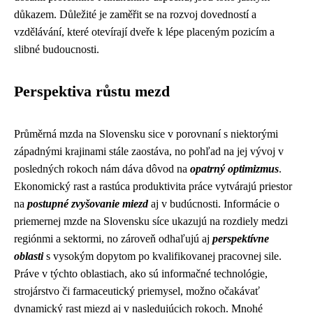
důkazem. Důležité je zaměřit se na rozvoj dovedností a
vzdělávání, které otevírají dveře k lépe placeným pozicím a
slibné budoucnosti.
Perspektiva růstu mezd
Průměrná mzda na Slovensku sice v porovnaní s niektorými
západnými krajinami stále zaostáva, no pohľad na jej vývoj v
posledných rokoch nám dáva dôvod na
opatrný optimizmus
.
Ekonomický rast a rastúca produktivita práce vytvárajú priestor
na
postupné zvyšovanie miezd
aj v budúcnosti. Informácie o
priemernej mzde na Slovensku síce ukazujú na rozdiely medzi
regiónmi a sektormi, no zároveň odhaľujú aj
perspektívne
oblasti
s vysokým dopytom po kvalifikovanej pracovnej sile.
Práve v týchto oblastiach, ako sú informačné technológie,
strojárstvo či farmaceutický priemysel, možno očakávať
dynamický rast miezd aj v nasledujúcich rokoch. Mnohé