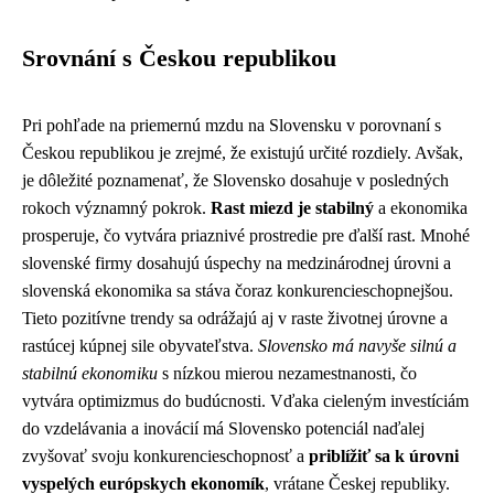
Srovnání s Českou republikou
Pri pohľade na priemernú mzdu na Slovensku v porovnaní s
Českou republikou je zrejmé, že existujú určité rozdiely. Avšak,
je dôležité poznamenať, že Slovensko dosahuje v posledných
rokoch významný pokrok.
Rast miezd je stabilný
a ekonomika
prosperuje, čo vytvára priaznivé prostredie pre ďalší rast. Mnohé
slovenské firmy dosahujú úspechy na medzinárodnej úrovni a
slovenská ekonomika sa stáva čoraz konkurencieschopnejšou.
Tieto pozitívne trendy sa odrážajú aj v raste životnej úrovne a
rastúcej kúpnej sile obyvateľstva.
Slovensko má navyše silnú a
stabilnú ekonomiku
s nízkou mierou nezamestnanosti, čo
vytvára optimizmus do budúcnosti. Vďaka cieleným investíciám
do vzdelávania a inovácií má Slovensko potenciál naďalej
zvyšovať svoju konkurencieschopnosť a
priblížiť sa k úrovni
vyspelých európskych ekonomík
, vrátane Českej republiky.