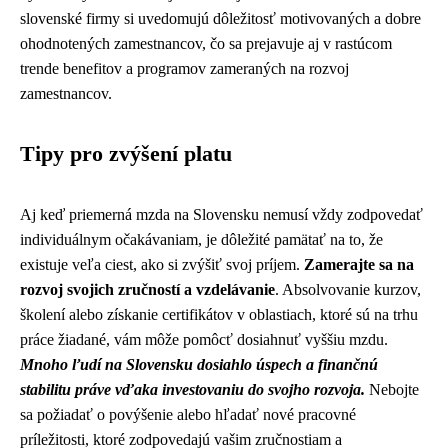
slovenské firmy si uvedomujú dôležitosť motivovaných a dobre
ohodnotených zamestnancov, čo sa prejavuje aj v rastúcom
trende benefitov a programov zameraných na rozvoj
zamestnancov.
Tipy pro zvýšení platu
Aj keď priemerná mzda na Slovensku nemusí vždy zodpovedať
individuálnym očakávaniam, je dôležité pamätať na to, že
existuje veľa ciest, ako si zvýšiť svoj príjem.
Zamerajte sa na
rozvoj svojich zručností a vzdelávanie
. Absolvovanie kurzov,
školení alebo získanie certifikátov v oblastiach, ktoré sú na trhu
práce žiadané, vám môže pomôcť dosiahnuť vyššiu mzdu.
Mnoho ľudí na Slovensku dosiahlo úspech a finančnú
stabilitu práve vďaka investovaniu do svojho rozvoja.
Nebojte
sa požiadať o povýšenie alebo hľadať nové pracovné
príležitosti, ktoré zodpovedajú vašim zručnostiam a