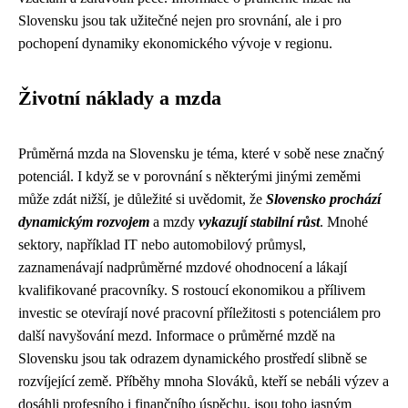
Slovensku jsou tak užitečné nejen pro srovnání, ale i pro
pochopení dynamiky ekonomického vývoje v regionu.
Životní náklady a mzda
Průměrná mzda na Slovensku je téma, které v sobě nese značný
potenciál. I když se v porovnání s některými jinými zeměmi
může zdát nižší, je důležité si uvědomit, že
Slovensko prochází
dynamickým rozvojem
a mzdy
vykazují stabilní růst
. Mnohé
sektory, například IT nebo automobilový průmysl,
zaznamenávají nadprůměrné mzdové ohodnocení a lákají
kvalifikované pracovníky. S rostoucí ekonomikou a přílivem
investic se otevírají nové pracovní příležitosti s potenciálem pro
další navyšování mezd. Informace o průměrné mzdě na
Slovensku jsou tak odrazem dynamického prostředí slibně se
rozvíjející země. Příběhy mnoha Slováků, kteří se nebáli výzev a
dosáhli profesního i finančního úspěchu, jsou toho jasným