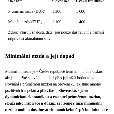
Ukazatel
Slovensko
Česká republika
Průměrná mzda (EUR)
1 300
1 600
Medián mzdy (EUR)
1 100
1 400
Zdroj: Vlastní znalosti, data jsou pouze ilustrativní a nemusí
odpovídat aktuálnímu stavu.
Minimální mzda a její dopad
Minimální mzda je v České republice tématem mnoha diskusí,
ale je důležité si uvědomit, že i přes její nižší hodnotu ve
srovnání s průměrnou mzdou na Slovensku, existuje mnoho
pozitivních aspektů a příležitostí.
Slovensko, s jeho
dynamickou ekonomikou a rostoucí průměrnou mzdou,
slouží jako inspirace a důkaz, že i země s nižší minimální
mzdou mohou dosahovat ekonomického úspěchu.
Informace