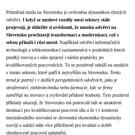
Průměrná mzda na Slovensku je ovlivněna dynamikou různých
odvětví.
I když se mzdové rozdíly mezi sektory stále
projevují, je důležité si uvědomit, že mnohá odvětví na
Slovensku procházejí transformací a modernizací, což s
sebou přináší i růst mezd.
Například odvětví informačních
technologií a telekomunikací zaznamenává v posledních letech
prudký rozvoj a s ním spojený i nárůst poptávky po
kvalifikovaných pracovnících. To se pozitivně odráží na mzdách
v tomto sektoru, které patří k nejvyšším na Slovensku.
Tento
trend je patrný i v dalších perspektivních odvětvích, jako je
strojírenství, elektrotechnika nebo farmacie, kde se firmy
zaměřují na inovace a zvyšování přidané hodnoty.
Tyto pozitivní
příklady ukazují, že Slovensko má potenciál stát se atraktivní
destinací pro kvalifikovanou pracovní sílu a že i v kontextu
mezinárodního srovnání se slovenská ekonomika dynamicky
rozvíjí a nabízí stále více příležitostí pro kvalitní a dobře
ohodnocené pracovní uplatnění.