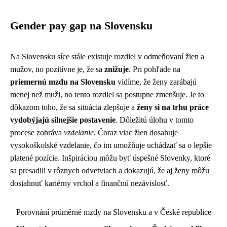
Gender pay gap na Slovensku
Na Slovensku síce stále existuje rozdiel v odmeňovaní žien a
mužov, no pozitívne je, že sa
znižuje
. Pri pohľade na
priemernú mzdu na Slovensku
vidíme, že ženy zarábajú
menej než muži, no tento rozdiel sa postupne zmenšuje. Je to
dôkazom toho, že sa situácia zlepšuje a
ženy si na trhu práce
vydobýjajú silnejšie postavenie
. Dôležitú úlohu v tomto
procese zohráva
vzdelanie
. Čoraz viac žien dosahuje
vysokoškolské vzdelanie, čo im umožňuje uchádzať sa o lepšie
platené pozície. Inšpiráciou môžu byť úspešné Slovenky, ktoré
sa presadili v rôznych odvetviach a dokazujú, že aj ženy môžu
dosiahnuť kariérny vrchol a finančnú nezávislosť.
Porovnání průměrné mzdy na Slovensku a v České republice