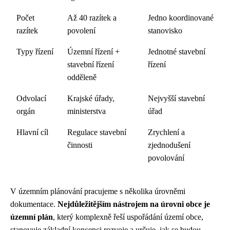
Počet
Až 40 razítek a
Jedno koordinované
razítek
povolení
stanovisko
Typy řízení
Územní řízení +
Jednotné stavební
stavební řízení
řízení
odděleně
Odvolací
Krajské úřady,
Nejvyšší stavební
orgán
ministerstva
úřad
Hlavní cíl
Regulace stavební
Zrychlení a
činnosti
zjednodušení
povolování
V územním plánování pracujeme s několika úrovněmi
dokumentace.
Nejdůležitějším nástrojem na úrovni obce je
územní plán
, který komplexně řeší uspořádání území obce,
stanovuje základní koncepci rozvoje a určuje, jak se budou