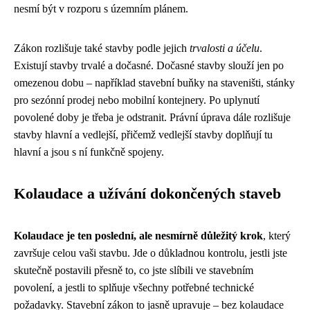
nesmí být v rozporu s územním plánem.
Zákon rozlišuje také stavby podle jejich
trvalosti a účelu
.
Existují stavby trvalé a dočasné. Dočasné stavby slouží jen po
omezenou dobu – například stavební buňky na staveništi, stánky
pro sezónní prodej nebo mobilní kontejnery. Po uplynutí
povolené doby je třeba je odstranit. Právní úprava dále rozlišuje
stavby hlavní a vedlejší, přičemž vedlejší stavby doplňují tu
hlavní a jsou s ní funkčně spojeny.
Kolaudace a užívání dokončených staveb
Kolaudace je ten poslední, ale nesmírně důležitý krok
, který
završuje celou vaši stavbu. Jde o důkladnou kontrolu, jestli jste
skutečně postavili přesně to, co jste slíbili ve stavebním
povolení, a jestli to splňuje všechny potřebné technické
požadavky. Stavební zákon to jasně upravuje – bez kolaudace