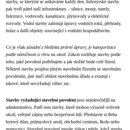
stavby, se kterými se setkáváme každý den. Inženýrské stavby
pak tvoří páteř naší infrastruktury – silnice, mosty, tunely,
železnice, vodovody, kanalizace, plynovody a elektrické
rozvody. Vodní stavby zahrnují úpravy vodních toků, přehrady,
hráze a další objekty související s vodním hospodářstvím.
Co je však
zásadní z hlediska právní úpravy, je kategorizace
podle náročnosti a vlivu na okolí
. Zákon rozlišuje stavby podle
toho, jaké povolení potřebujete a jak složité bude celé řízení.
Některé stavby projdou plným stavebním řízením se stavebním
povolením, jiné stačí ohlásit stavebnímu úřadu a existují i
takové, které nevyžadují vůbec nic.
Stavby vyžadující stavební povolení
jsou nejnáročnější na
administrativu. Patří sem stavby, které mohou výrazně ovlivnit
okolí, veřejné zájmy nebo bezpečnost lidí. Představte si třeba
bytový dům, průmyslový areál, obchodní centrum, školu nebo
nemocnici. Stavební povolení musíte získat i tehdy, když stavba