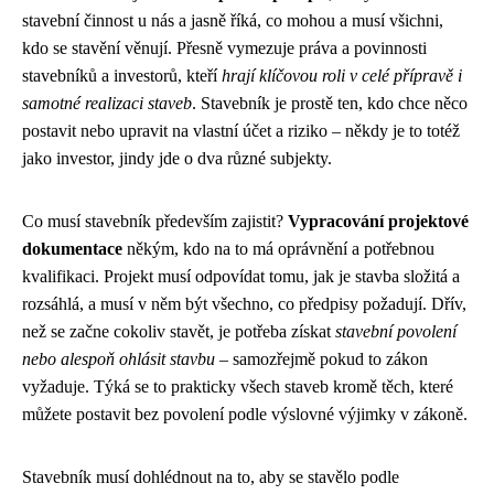
stavební činnost u nás a jasně říká, co mohou a musí všichni,
kdo se stavění věnují. Přesně vymezuje práva a povinnosti
stavebníků a investorů, kteří
hrají klíčovou roli v celé přípravě i
samotné realizaci staveb
. Stavebník je prostě ten, kdo chce něco
postavit nebo upravit na vlastní účet a riziko – někdy je to totéž
jako investor, jindy jde o dva různé subjekty.
Co musí stavebník především zajistit?
Vypracování projektové
dokumentace
někým, kdo na to má oprávnění a potřebnou
kvalifikaci. Projekt musí odpovídat tomu, jak je stavba složitá a
rozsáhlá, a musí v něm být všechno, co předpisy požadují. Dřív,
než se začne cokoliv stavět, je potřeba získat
stavební povolení
nebo alespoň ohlásit stavbu
– samozřejmě pokud to zákon
vyžaduje. Týká se to prakticky všech staveb kromě těch, které
můžete postavit bez povolení podle výslovné výjimky v zákoně.
Stavebník musí dohlédnout na to, aby se stavělo podle