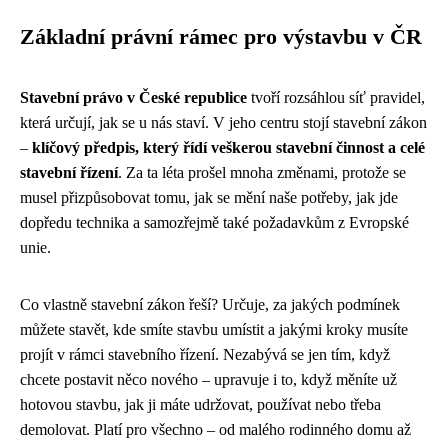
Základní právní rámec pro výstavbu v ČR
Stavební právo v České republice
tvoří rozsáhlou síť pravidel,
která určují, jak se u nás staví. V jeho centru stojí stavební zákon
–
klíčový předpis, který řídí veškerou stavební činnost a celé
stavební řízení
. Za ta léta prošel mnoha změnami, protože se
musel přizpůsobovat tomu, jak se mění naše potřeby, jak jde
dopředu technika a samozřejmě také požadavkům z Evropské
unie.
Co vlastně stavební zákon řeší? Určuje, za jakých podmínek
můžete stavět, kde smíte stavbu umístit a jakými kroky musíte
projít v rámci stavebního řízení. Nezabývá se jen tím, když
chcete postavit něco nového – upravuje i to, když měníte už
hotovou stavbu, jak ji máte udržovat, používat nebo třeba
demolovat. Platí pro všechno – od malého rodinného domu až