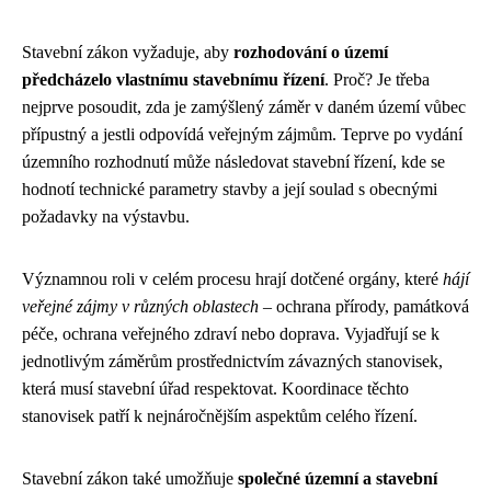
Stavební zákon vyžaduje, aby
rozhodování o území
předcházelo vlastnímu stavebnímu řízení
. Proč? Je třeba
nejprve posoudit, zda je zamýšlený záměr v daném území vůbec
přípustný a jestli odpovídá veřejným zájmům. Teprve po vydání
územního rozhodnutí může následovat stavební řízení, kde se
hodnotí technické parametry stavby a její soulad s obecnými
požadavky na výstavbu.
Významnou roli v celém procesu hrají dotčené orgány, které
hájí
veřejné zájmy v různých oblastech
– ochrana přírody, památková
péče, ochrana veřejného zdraví nebo doprava. Vyjadřují se k
jednotlivým záměrům prostřednictvím závazných stanovisek,
která musí stavební úřad respektovat. Koordinace těchto
stanovisek patří k nejnáročnějším aspektům celého řízení.
Stavební zákon také umožňuje
společné územní a stavební