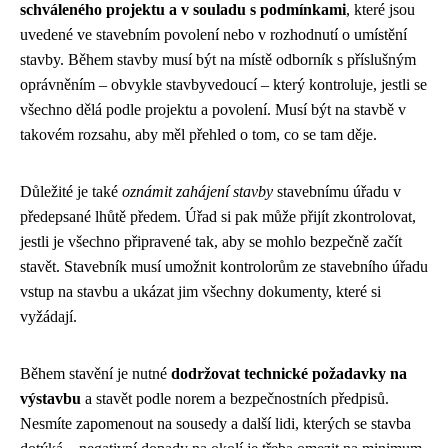
schváleného projektu a v souladu s podmínkami
, které jsou
uvedené ve stavebním povolení nebo v rozhodnutí o umístění
stavby. Během stavby musí být na místě odborník s příslušným
oprávněním – obvykle stavbyvedoucí – který kontroluje, jestli se
všechno dělá podle projektu a povolení. Musí být na stavbě v
takovém rozsahu, aby měl přehled o tom, co se tam děje.
Důležité je také
oznámit zahájení stavby
stavebnímu úřadu v
předepsané lhůtě předem. Úřad si pak může přijít zkontrolovat,
jestli je všechno připravené tak, aby se mohlo bezpečně začít
stavět. Stavebník musí umožnit kontrolorům ze stavebního úřadu
vstup na stavbu a ukázat jim všechny dokumenty, které si
vyžádají.
Během stavění je nutné
dodržovat technické požadavky na
výstavbu
a stavět podle norem a bezpečnostních předpisů.
Nesmíte zapomenout na sousedy a další lidi, kterých se stavba