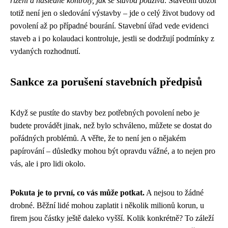
řízení a následné kontroly, jak se stavba používá
. Stavební dozor
totiž není jen o sledování výstavby – jde o celý život budovy od
povolení až po případné bourání. Stavební úřad vede evidenci
staveb a i po kolaudaci kontroluje, jestli se dodržují podmínky z
vydaných rozhodnutí.
Sankce za porušení stavebních předpisů
Když se pustíte do stavby bez potřebných povolení nebo je
budete provádět jinak, než bylo schváleno, můžete se dostat do
pořádných problémů. A věřte, že to není jen o nějakém
papírování – důsledky mohou být opravdu vážné, a to nejen pro
vás, ale i pro lidi okolo.
Pokuta je to první, co vás může potkat.
A nejsou to žádné
drobné. Běžní lidé mohou zaplatit i několik milionů korun, u
firem jsou částky ještě daleko vyšší. Kolik konkrétně? To záleží