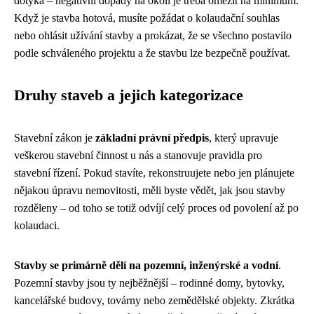
dotýká – negativní dopady na okolí je třeba omezit na minimum.
Když je stavba hotová, musíte požádat o kolaudační souhlas
nebo ohlásit užívání stavby a prokázat, že se všechno postavilo
podle schváleného projektu a že stavbu lze bezpečně používat.
Druhy staveb a jejich kategorizace
Stavební zákon je
základní právní předpis
, který upravuje
veškerou stavební činnost u nás a stanovuje pravidla pro
stavební řízení. Pokud stavíte, rekonstruujete nebo jen plánujete
nějakou úpravu nemovitosti, měli byste vědět, jak jsou stavby
rozděleny – od toho se totiž odvíjí celý proces od povolení až po
kolaudaci.
Stavby se primárně dělí na pozemní, inženýrské a vodní
.
Pozemní stavby jsou ty nejběžnější – rodinné domy, bytovky,
kancelářské budovy, továrny nebo zemědělské objekty. Zkrátka