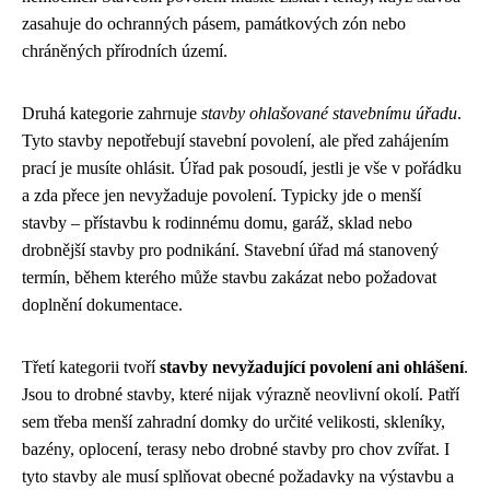
zasahuje do ochranných pásem, památkových zón nebo
chráněných přírodních území.
Druhá kategorie zahrnuje
stavby ohlašované stavebnímu úřadu
.
Tyto stavby nepotřebují stavební povolení, ale před zahájením
prací je musíte ohlásit. Úřad pak posoudí, jestli je vše v pořádku
a zda přece jen nevyžaduje povolení. Typicky jde o menší
stavby – přístavbu k rodinnému domu, garáž, sklad nebo
drobnější stavby pro podnikání. Stavební úřad má stanovený
termín, během kterého může stavbu zakázat nebo požadovat
doplnění dokumentace.
Třetí kategorii tvoří
stavby nevyžadující povolení ani ohlášení
.
Jsou to drobné stavby, které nijak výrazně neovlivní okolí. Patří
sem třeba menší zahradní domky do určité velikosti, skleníky,
bazény, oplocení, terasy nebo drobné stavby pro chov zvířat. I
tyto stavby ale musí splňovat obecné požadavky na výstavbu a