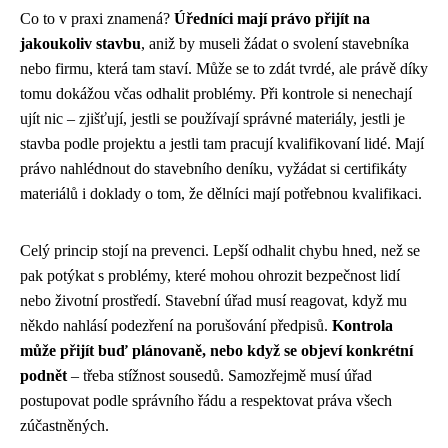
Co to v praxi znamená?
Úředníci mají právo přijít na
jakoukoliv stavbu
, aniž by museli žádat o svolení stavebníka
nebo firmu, která tam staví. Může se to zdát tvrdé, ale právě díky
tomu dokážou včas odhalit problémy. Při kontrole si nenechají
ujít nic – zjišťují, jestli se používají správné materiály, jestli je
stavba podle projektu a jestli tam pracují kvalifikovaní lidé. Mají
právo nahlédnout do stavebního deníku, vyžádat si certifikáty
materiálů i doklady o tom, že dělníci mají potřebnou kvalifikaci.
Celý princip stojí na prevenci. Lepší odhalit chybu hned, než se
pak potýkat s problémy, které mohou ohrozit bezpečnost lidí
nebo životní prostředí. Stavební úřad musí reagovat, když mu
někdo nahlásí podezření na porušování předpisů.
Kontrola
může přijít buď plánovaně, nebo když se objeví konkrétní
podnět
– třeba stížnost sousedů. Samozřejmě musí úřad
postupovat podle správního řádu a respektovat práva všech
zúčastněných.