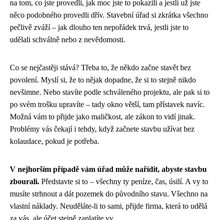
na tom, co jste provedli, jak moc jste to pokazili a jestli už jste
něco podobného provedli dřív. Stavební úřad si zkrátka všechno
pečlivě zváží – jak dlouho ten nepořádek trvá, jestli jste to
udělali schválně nebo z nevědomosti.
Co se nejčastěji stává? Třeba to, že někdo začne stavět bez
povolení. Myslí si, že to nějak dopadne, že si to stejně nikdo
nevšimne. Nebo stavíte podle schváleného projektu, ale pak si to
po svém trošku upravíte – tady okno větší, tam přístavek navíc.
Možná vám to přijde jako maličkost, ale zákon to vidí jinak.
Problémy vás čekají i tehdy, když začnete stavbu užívat bez
kolaudace, pokud je potřeba.
V nejhorším případě vám úřad může nařídit, abyste stavbu
zbourali.
Představte si to – všechny ty peníze, čas, úsilí. A vy to
musíte strhnout a dát pozemek do původního stavu. Všechno na
vlastní náklady. Neuděláte-li to sami, přijde firma, která to udělá
za vás, ale účet stejně zaplatíte vy.