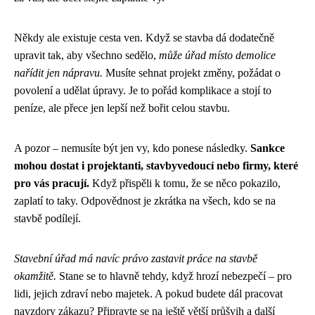
Někdy ale existuje cesta ven. Když se stavba dá dodatečně
upravit tak, aby všechno sedělo,
může úřad místo demolice
nařídit jen nápravu.
Musíte sehnat projekt změny, požádat o
povolení a udělat úpravy. Je to pořád komplikace a stojí to
peníze, ale přece jen lepší než bořit celou stavbu.
A pozor – nemusíte být jen vy, kdo ponese následky.
Sankce
mohou dostat i projektanti, stavbyvedoucí nebo firmy, které
pro vás pracují.
Když přispěli k tomu, že se něco pokazilo,
zaplatí to taky. Odpovědnost je zkrátka na všech, kdo se na
stavbě podílejí.
Stavební úřad má navíc právo zastavit práce na stavbě
okamžitě.
Stane se to hlavně tehdy, když hrozí nebezpečí – pro
lidi, jejich zdraví nebo majetek. A pokud budete dál pracovat
navzdory zákazu? Připravte se na ještě větší průšvih a další