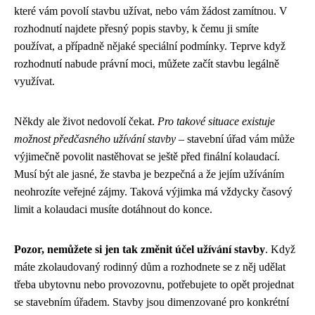
které vám povolí stavbu užívat, nebo vám žádost zamítnou. V
rozhodnutí najdete přesný popis stavby, k čemu ji smíte
používat, a případně nějaké speciální podmínky. Teprve když
rozhodnutí nabude právní moci, můžete začít stavbu legálně
využívat.
Někdy ale život nedovolí čekat.
Pro takové situace existuje
možnost předčasného užívání stavby
– stavební úřad vám může
výjimečně povolit nastěhovat se ještě před finální kolaudací.
Musí být ale jasné, že stavba je bezpečná a že jejím užíváním
neohrozíte veřejné zájmy. Taková výjimka má vždycky časový
limit a kolaudaci musíte dotáhnout do konce.
Pozor, nemůžete si jen tak změnit účel užívání stavby
. Když
máte zkolaudovaný rodinný dům a rozhodnete se z něj udělat
třeba ubytovnu nebo provozovnu, potřebujete to opět projednat
se stavebním úřadem. Stavby jsou dimenzované pro konkrétní