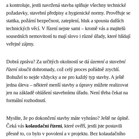
a kontroluje, jestli navržená stavba splňuje všechny technické
požadavky, stavební předpisy a hygienické normy. Prověřuje se
statika, požární bezpečnost, zateplení, hluk a spousta dalších
technických věcí. V řízení nejste sami – kromě vás a majitelů
sousedních nemovitostí tu mají slovo i různé úřady, které hlídají
veřejné zájmy.
Dobrá zpráva? Za určitých okolností se dá
územní a stavební
řízení sloučit
dohromady, což celý proces pořádně zrychlí.
Bohužel to nejde vždycky a ne pro každý typ stavby. A ještě
jedna úleva – některé menší stavby a úpravy můžete realizovat
jen na základě ohlášení stavebnímu úřadu. Není třeba čekat na
formální rozhodnutí.
Myslíte, že po dokončení stavby máte vyhráno? Ještě ne úplně.
Čeká vás
kolaudační řízení
, které ověří, jestli jste postavili
přesně to, co bylo v povolení a v projektu. Bez kolaudačního