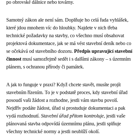
po obrovské dálnice nebo továrny.
Samotný zákon ale není sám. Doplňuje ho celá řada vyhlášek,
které jdou mnohem víc do hloubky. Najdete v nich třeba
technické požadavky na stavby, co všechno musí obsahovat
projektová dokumentace, jak se má vést stavební deník nebo co
se očekává od stavebního dozoru.
Předpis upravující stavební
činnost
musí samozřejmě sedět i s dalšími zákony – s územním
plánem, s ochranou přírody či památek.
A jak to funguje v praxi? Když chcete stavět, musíte projít
stavebním řízením. To je v podstatě proces, kdy stavební úřad
posoudí vaši žádost a rozhodne, jestli vám stavbu povolí.
Nejdřív podáte žádost, úřad si prostuduje dokumentaci a pak
vydá rozhodnutí.
Stavební úřad přitom kontroluje
, jestli vaše
plánovaná stavba odpovídá územnímu plánu, jestli splňuje
všechny technické normy a jestli neublíží okolí.