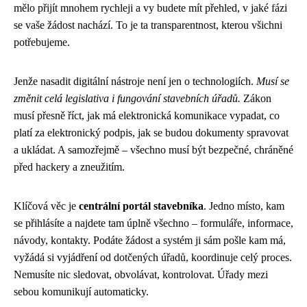
mělo přijít mnohem rychleji a vy budete mít přehled, v jaké fázi
se vaše žádost nachází. To je ta transparentnost, kterou všichni
potřebujeme.
Jenže nasadit digitální nástroje není jen o technologiích.
Musí se
změnit celá legislativa i fungování stavebních úřadů.
Zákon
musí přesně říct, jak má elektronická komunikace vypadat, co
platí za elektronický podpis, jak se budou dokumenty spravovat
a ukládat. A samozřejmě – všechno musí být bezpečné, chráněné
před hackery a zneužitím.
Klíčová věc je
centrální portál stavebníka
. Jedno místo, kam
se přihlásíte a najdete tam úplně všechno – formuláře, informace,
návody, kontakty. Podáte žádost a systém ji sám pošle kam má,
vyžádá si vyjádření od dotčených úřadů, koordinuje celý proces.
Nemusíte nic sledovat, obvolávat, kontrolovat. Úřady mezi
sebou komunikují automaticky.