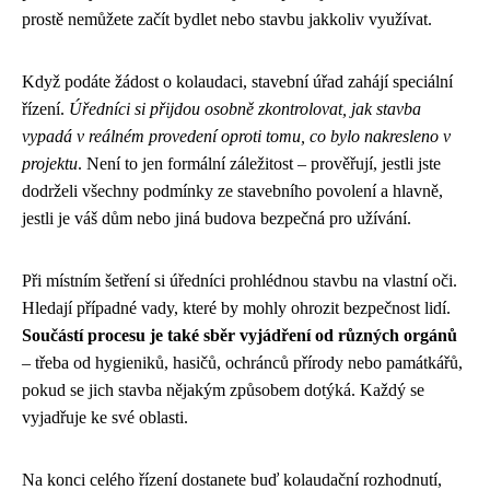
prostě nemůžete začít bydlet nebo stavbu jakkoliv využívat.
Když podáte žádost o kolaudaci, stavební úřad zahájí speciální
řízení.
Úředníci si přijdou osobně zkontrolovat, jak stavba
vypadá v reálném provedení oproti tomu, co bylo nakresleno v
projektu
. Není to jen formální záležitost – prověřují, jestli jste
dodrželi všechny podmínky ze stavebního povolení a hlavně,
jestli je váš dům nebo jiná budova bezpečná pro užívání.
Při místním šetření si úředníci prohlédnou stavbu na vlastní oči.
Hledají případné vady, které by mohly ohrozit bezpečnost lidí.
Součástí procesu je také sběr vyjádření od různých orgánů
– třeba od hygieniků, hasičů, ochránců přírody nebo památkářů,
pokud se jich stavba nějakým způsobem dotýká. Každý se
vyjadřuje ke své oblasti.
Na konci celého řízení dostanete buď kolaudační rozhodnutí,