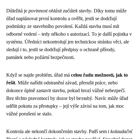
Důležitá je
povinnost ohlásit začátek stavby
. Díky tomu může
úřad naplánovat první kontrolu a ověřit, jestli se dodržují
podmínky ze stavebního povolení. Každá stavba musí mít
odborné vedení – tedy někoho s autorizací. To je další pojistka v
systému. Úředníci nekontrolují jen technickou stránku věci, ale
sledují i to, jestli se dodržují předpisy o ochraně přírody,
památek nebo požární bezpečnosti.
Když se najde problém, úřad má
celou řadu možností, jak to
řešit
. Může nařídit odstranění závad, přerušit práce, nebo
dokonce úplně zastavit stavbu, pokud hrozí vážné nebezpečí.
Bez těchto pravomocí by dozor byl beззubý. Navíc může úřad
udělit pokutu za přestupky – její výše závisí na tom, jak moc
vážné porušení se stalo.
Kontrola ale nekončí dokončením stavby. Patří sem i
kolaudační