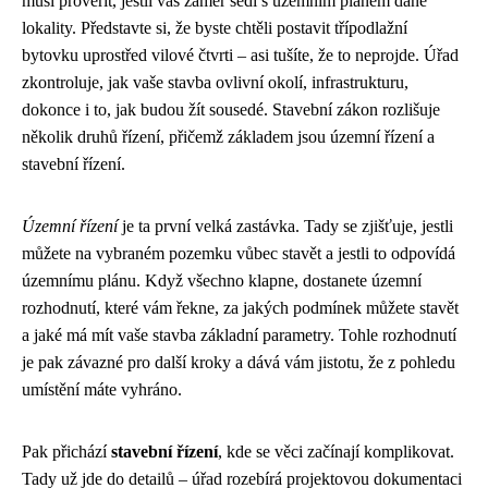
musí prověřit, jestli váš záměr sedí s územním plánem dané
lokality. Představte si, že byste chtěli postavit třípodlažní
bytovku uprostřed vilové čtvrti – asi tušíte, že to neprojde. Úřad
zkontroluje, jak vaše stavba ovlivní okolí, infrastrukturu,
dokonce i to, jak budou žít sousedé. Stavební zákon rozlišuje
několik druhů řízení, přičemž základem jsou územní řízení a
stavební řízení.
Územní řízení
je ta první velká zastávka. Tady se zjišťuje, jestli
můžete na vybraném pozemku vůbec stavět a jestli to odpovídá
územnímu plánu. Když všechno klapne, dostanete územní
rozhodnutí, které vám řekne, za jakých podmínek můžete stavět
a jaké má mít vaše stavba základní parametry. Tohle rozhodnutí
je pak závazné pro další kroky a dává vám jistotu, že z pohledu
umístění máte vyhráno.
Pak přichází
stavební řízení
, kde se věci začínají komplikovat.
Tady už jde do detailů – úřad rozebírá projektovou dokumentaci