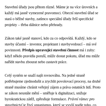
Stavební úřady jsou přitom různé. Máme je na více úrovních a
každý má jasně vymezené pravomoci. Obecní stavební úřad se
stará o běžné stavby, zatímco speciální úřady řeší specifické
projekty – třeba dálnice nebo přehrady.
Zákon také jasně stanoví, kdo za co odpovídá. Každý, kdo se
stavby účastní – investor, projektant i stavbyvedoucí – má své
povinnosti.
Předpis upravující stavební činnost
má i zuby:
když někdo pravidla poruší, může dostat pokutu, úřad mu může
nařídit stavbu zbourat nebo zastavit práce.
Celý systém se snaží najít rovnováhu. Na jedné straně
potřebujeme zjednodušit a zrychlit povolovací procesy, na druhé
straně musíme chránit veřejný zájem a práva ostatních lidí. Proto
se zákon neustále mění – směřuje k digitalizaci, snižuje
byrokratickou zátěž, zpřesňuje formulace.
Právní rámec pro
stavebnictví
je živý organismus, který se vyvíjí podle toho, co