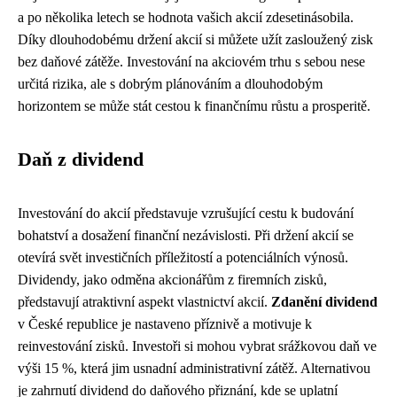
a po několika letech se hodnota vašich akcií zdesetinásobila.
Díky dlouhodobému držení akcií si můžete užít zasloužený zisk
bez daňové zátěže. Investování na akciovém trhu s sebou nese
určitá rizika, ale s dobrým plánováním a dlouhodobým
horizontem se může stát cestou k finančnímu růstu a prosperitě.
Daň z dividend
Investování do akcií představuje vzrušující cestu k budování
bohatství a dosažení finanční nezávislosti. Při držení akcií se
otevírá svět investičních příležitostí a potenciálních výnosů.
Dividendy, jako odměna akcionářům z firemních zisků,
představují atraktivní aspekt vlastnictví akcií.
Zdanění dividend
v České republice je nastaveno příznivě a motivuje k
reinvestování zisků. Investoři si mohou vybrat srážkovou daň ve
výši 15 %, která jim usnadní administrativní zátěž. Alternativou
je zahrnutí dividend do daňového přiznání, kde se uplatní