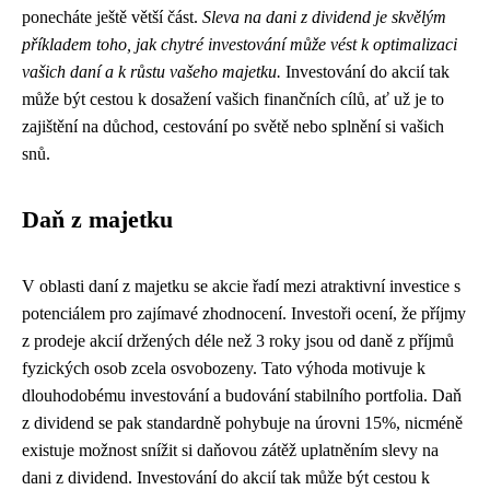
ponecháte ještě větší část.
Sleva na dani z dividend je skvělým
příkladem toho, jak chytré investování může vést k optimalizaci
vašich daní a k růstu vašeho majetku.
Investování do akcií tak
může být cestou k dosažení vašich finančních cílů, ať už je to
zajištění na důchod, cestování po světě nebo splnění si vašich
snů.
Daň z majetku
V oblasti daní z majetku se akcie řadí mezi atraktivní investice s
potenciálem pro zajímavé zhodnocení. Investoři ocení, že příjmy
z prodeje akcií držených déle než 3 roky jsou od daně z příjmů
fyzických osob zcela osvobozeny. Tato výhoda motivuje k
dlouhodobému investování a budování stabilního portfolia. Daň
z dividend se pak standardně pohybuje na úrovni 15%, nicméně
existuje možnost snížit si daňovou zátěž uplatněním slevy na
dani z dividend. Investování do akcií tak může být cestou k