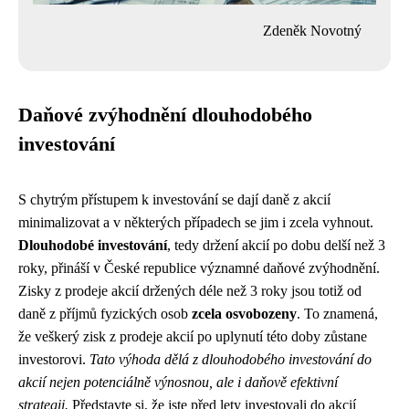
Zdeněk Novotný
Daňové zvýhodnění dlouhodobého
investování
S chytrým přístupem k investování se dají daně z akcií
minimalizovat a v některých případech se jim i zcela vyhnout.
Dlouhodobé investování
, tedy držení akcií po dobu delší než 3
roky, přináší v České republice významné daňové zvýhodnění.
Zisky z prodeje akcií držených déle než 3 roky jsou totiž od
daně z příjmů fyzických osob
zcela osvobozeny
. To znamená,
že veškerý zisk z prodeje akcií po uplynutí této doby zůstane
investorovi.
Tato výhoda dělá z dlouhodobého investování do
akcií nejen potenciálně výnosnou, ale i daňově efektivní
strategii.
Představte si, že jste před lety investovali do akcií