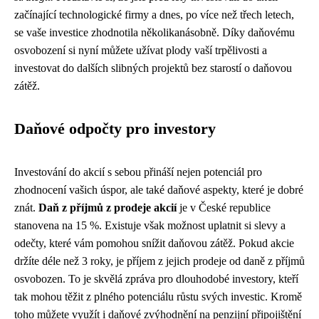
začínající technologické firmy a dnes, po více než třech letech,
se vaše investice zhodnotila několikanásobně. Díky daňovému
osvobození si nyní můžete užívat plody vaší trpělivosti a
investovat do dalších slibných projektů bez starostí o daňovou
zátěž.
Daňové odpočty pro investory
Investování do akcií s sebou přináší nejen potenciál pro
zhodnocení vašich úspor, ale také daňové aspekty, které je dobré
znát.
Daň z příjmů z prodeje akcií
je v České republice
stanovena na 15 %. Existuje však možnost uplatnit si slevy a
odečty, které vám pomohou snížit daňovou zátěž. Pokud akcie
držíte déle než 3 roky, je příjem z jejich prodeje od daně z příjmů
osvobozen. To je skvělá zpráva pro dlouhodobé investory, kteří
tak mohou těžit z plného potenciálu růstu svých investic. Kromě
toho můžete využít i daňové zvýhodnění na penzijní připojištění