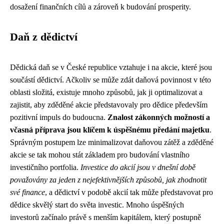
dosažení finančních cílů a zároveň k budování prosperity.
Daň z dědictví
Dědická daň se v České republice vztahuje i na akcie, které jsou
součástí dědictví. Ačkoliv se může zdát daňová povinnost v této
oblasti složitá, existuje mnoho způsobů, jak ji optimalizovat a
zajistit, aby zděděné akcie představovaly pro dědice především
pozitivní impuls do budoucna.
Znalost zákonných možností a
včasná příprava jsou klíčem k úspěšnému předání majetku
.
Správným postupem lze minimalizovat daňovou zátěž a zděděné
akcie se tak mohou stát základem pro budování vlastního
investičního portfolia.
Investice do akcií jsou v dnešní době
považovány za jeden z nejefektivnějších způsobů, jak zhodnotit
své finance
, a dědictví v podobě akcií tak může představovat pro
dědice skvělý start do světa investic. Mnoho úspěšných
investorů začínalo právě s menším kapitálem, který postupně