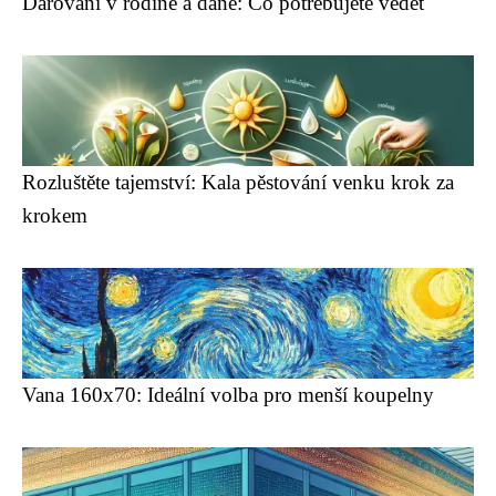
Darovaní v rodině a daně: Co potřebujete vědět
Rozluštěte tajemství: Kala pěstování venku krok za
krokem
Vana 160x70: Ideální volba pro menší koupelny